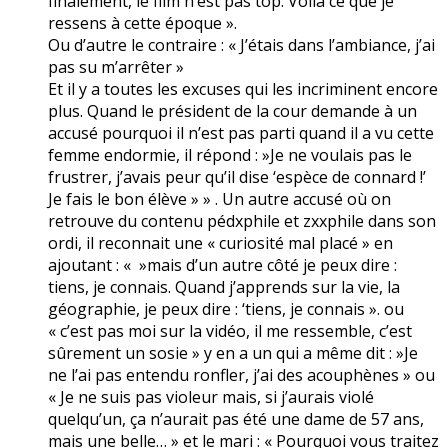
finalement, le film n’est pas top. Voilà ce que je
ressens à cette époque ».
Ou d’autre le contraire : « J’étais dans l’ambiance, j’ai
pas su m’arrêter »
Et il y a toutes les excuses qui les incriminent encore
plus. Quand le président de la cour demande à un
accusé pourquoi il n’est pas parti quand il a vu cette
femme endormie, il répond : »Je ne voulais pas le
frustrer, j’avais peur qu’il dise ‘espèce de connard !’
Je fais le bon élève » » . Un autre accusé où on
retrouve du contenu pédxphile et zxxphile dans son
ordi, il reconnait une « curiosité mal placé » en
ajoutant : « »mais d’un autre côté je peux dire :
tiens, je connais. Quand j’apprends sur la vie, la
géographie, je peux dire : ‘tiens, je connais ». ou
« c’est pas moi sur la vidéo, il me ressemble, c’est
sûrement un sosie » y en a un qui a même dit : »Je
ne l’ai pas entendu ronfler, j’ai des acouphènes » ou
« Je ne suis pas violeur mais, si j’aurais violé
quelqu’un, ça n’aurait pas été une dame de 57 ans,
mais une belle… » et le mari : « Pourquoi vous traitez