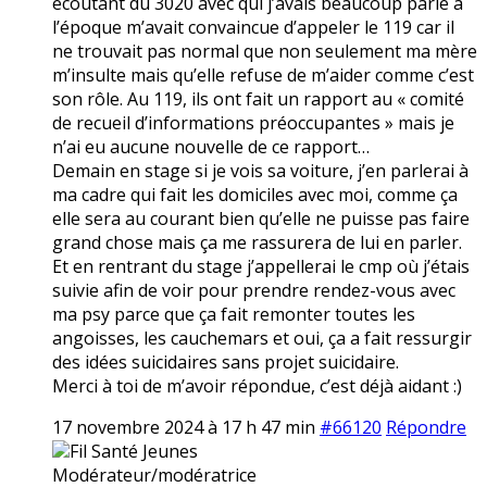
écoutant du 3020 avec qui j’avais beaucoup parlé à
l’époque m’avait convaincue d’appeler le 119 car il
ne trouvait pas normal que non seulement ma mère
m’insulte mais qu’elle refuse de m’aider comme c’est
son rôle. Au 119, ils ont fait un rapport au « comité
de recueil d’informations préoccupantes » mais je
n’ai eu aucune nouvelle de ce rapport…
Demain en stage si je vois sa voiture, j’en parlerai à
ma cadre qui fait les domiciles avec moi, comme ça
elle sera au courant bien qu’elle ne puisse pas faire
grand chose mais ça me rassurera de lui en parler.
Et en rentrant du stage j’appellerai le cmp où j’étais
suivie afin de voir pour prendre rendez-vous avec
ma psy parce que ça fait remonter toutes les
angoisses, les cauchemars et oui, ça a fait ressurgir
des idées suicidaires sans projet suicidaire.
Merci à toi de m’avoir répondue, c’est déjà aidant :)
17 novembre 2024 à 17 h 47 min
#66120
Répondre
Fil Santé Jeunes
Modérateur/modératrice