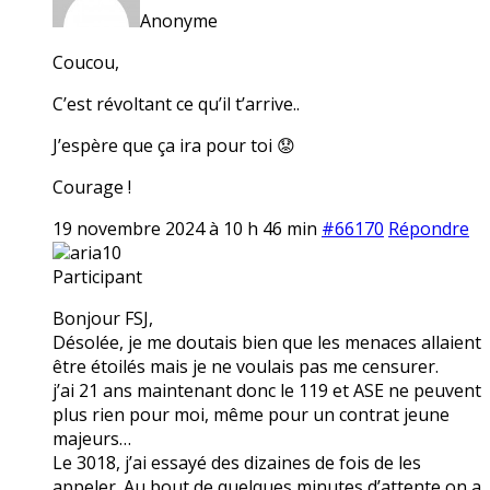
Anonyme
Coucou,
C’est révoltant ce qu’il t’arrive..
J’espère que ça ira pour toi 😟
Courage !
19 novembre 2024 à 10 h 46 min
#66170
Répondre
aria10
Participant
Bonjour FSJ,
Désolée, je me doutais bien que les menaces allaient
être étoilés mais je ne voulais pas me censurer.
j’ai 21 ans maintenant donc le 119 et ASE ne peuvent
plus rien pour moi, même pour un contrat jeune
majeurs…
Le 3018, j’ai essayé des dizaines de fois de les
appeler. Au bout de quelques minutes d’attente on a