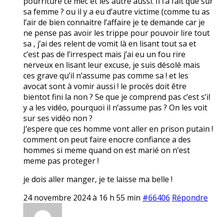
pourriture ce mec et les autre aussi. Il l’a fait que sur
sa femme ? ou il y a eu d’autre victime (comme tu as
l’air de bien connaitre l’affaire je te demande car je
ne pense pas avoir les trippe pour pouvoir lire tout
sa , j’ai des relent de vomit là en lisant tout sa et
c’est pas de l’irrespect mais j’ai eu un fou rire
nerveux en lisant leur excuse, je suis désolé mais
ces grave qu’il n’assume pas comme sa ! et les
avocat sont à vomir aussi ! le procès doit être
bientot fini la non ? Se que je comprend pas c’est s’il
y a les vidéo, pourquoi il n’assume pas ? On les voit
sur ses vidéo non ?
J’espere que ces homme vont aller en prison putain !
comment on peut faire enocre confiance a des
hommes si meme quand on est marié on n’est
meme pas proteger !
je dois aller manger, je te laisse ma belle !
24 novembre 2024 à 16 h 55 min
#66406
Répondre