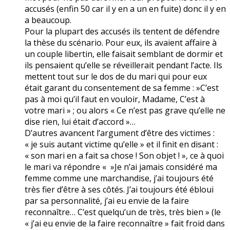
accusés (enfin 50 car il y en a un en fuite) donc il y en
a beaucoup.
Pour la plupart des accusés ils tentent de défendre
la thèse du scénario. Pour eux, ils avaient affaire à
un couple libertin, elle faisait semblant de dormir et
ils pensaient qu’elle se réveillerait pendant l’acte. Ils
mettent tout sur le dos de du mari qui pour eux
était garant du consentement de sa femme : »C’est
pas à moi qu’il faut en vouloir, Madame, C’est à
votre mari » ; ou alors « Ce n’est pas grave qu’elle ne
dise rien, lui était d’accord »…
D’autres avancent l’argument d’être des victimes :
« je suis autant victime qu’elle » et il finit en disant :
« son mari en a fait sa chose ! Son objet ! », ce à quoi
le mari va répondre « »Je n’ai jamais considéré ma
femme comme une marchandise, j’ai toujours été
très fier d’être à ses côtés. J’ai toujours été ébloui
par sa personnalité, j’ai eu envie de la faire
reconnaître… C’est quelqu’un de très, très bien » (le
« j’ai eu envie de la faire reconnaître » fait froid dans