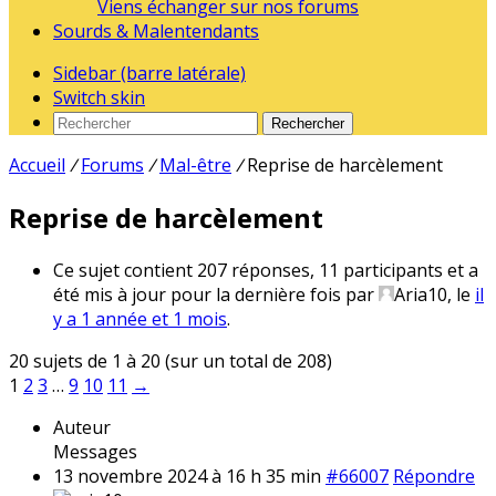
Viens échanger sur nos forums
Sourds & Malentendants
Sidebar (barre latérale)
Switch skin
Rechercher
Accueil
/
Forums
/
Mal-être
/
Reprise de harcèlement
Reprise de harcèlement
Ce sujet contient 207 réponses, 11 participants et a
été mis à jour pour la dernière fois par
Aria10
, le
il
y a 1 année et 1 mois
.
20 sujets de 1 à 20 (sur un total de 208)
1
2
3
…
9
10
11
→
Auteur
Messages
13 novembre 2024 à 16 h 35 min
#66007
Répondre