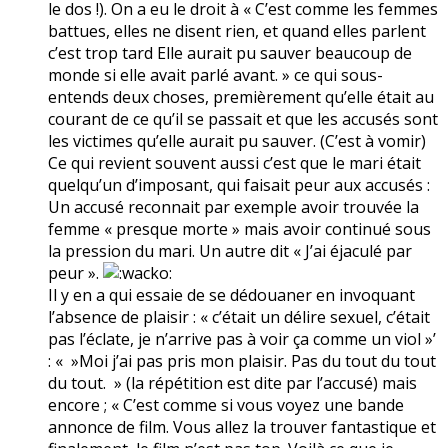
le dos !). On a eu le droit à « C’est comme les femmes
battues, elles ne disent rien, et quand elles parlent
c’est trop tard Elle aurait pu sauver beaucoup de
monde si elle avait parlé avant. » ce qui sous-
entends deux choses, premièrement qu’elle était au
courant de ce qu’il se passait et que les accusés sont
les victimes qu’elle aurait pu sauver. (C’est à vomir)
Ce qui revient souvent aussi c’est que le mari était
quelqu’un d’imposant, qui faisait peur aux accusés :
Un accusé reconnait par exemple avoir trouvée la
femme « presque morte » mais avoir continué sous
la pression du mari. Un autre dit « J’ai éjaculé par
peur ».
Il y en a qui essaie de se dédouaner en invoquant
l’absence de plaisir : « c’était un délire sexuel, c’était
pas l’éclate, je n’arrive pas à voir ça comme un viol »’
: « »Moi j’ai pas pris mon plaisir. Pas du tout du tout
du tout. » (la répétition est dite par l’accusé) mais
encore ; « C’est comme si vous voyez une bande
annonce de film. Vous allez la trouver fantastique et