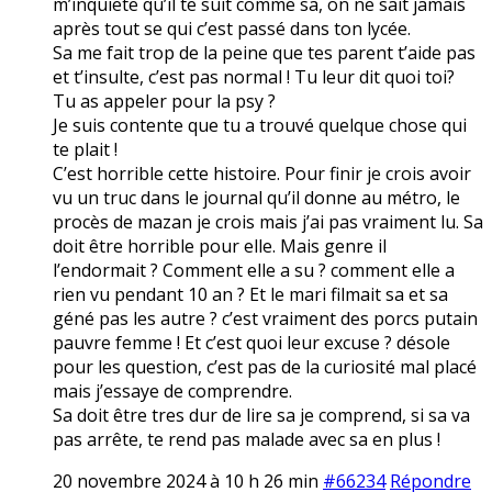
m’inquiete qu’il te suit comme sa, on ne sait jamais
après tout se qui c’est passé dans ton lycée.
Sa me fait trop de la peine que tes parent t’aide pas
et t’insulte, c’est pas normal ! Tu leur dit quoi toi?
Tu as appeler pour la psy ?
Je suis contente que tu a trouvé quelque chose qui
te plait !
C’est horrible cette histoire. Pour finir je crois avoir
vu un truc dans le journal qu’il donne au métro, le
procès de mazan je crois mais j’ai pas vraiment lu. Sa
doit être horrible pour elle. Mais genre il
l’endormait ? Comment elle a su ? comment elle a
rien vu pendant 10 an ? Et le mari filmait sa et sa
géné pas les autre ? c’est vraiment des porcs putain
pauvre femme ! Et c’est quoi leur excuse ? désole
pour les question, c’est pas de la curiosité mal placé
mais j’essaye de comprendre.
Sa doit être tres dur de lire sa je comprend, si sa va
pas arrête, te rend pas malade avec sa en plus !
20 novembre 2024 à 10 h 26 min
#66234
Répondre