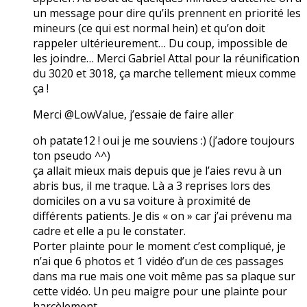
un message pour dire qu’ils prennent en priorité les
mineurs (ce qui est normal hein) et qu’on doit
rappeler ultérieurement… Du coup, impossible de
les joindre… Merci Gabriel Attal pour la réunification
du 3020 et 3018, ça marche tellement mieux comme
ça !
Merci @LowValue, j’essaie de faire aller
oh patate12 ! oui je me souviens :) (j’adore toujours
ton pseudo ^^)
ça allait mieux mais depuis que je l’aies revu à un
abris bus, il me traque. Là a 3 reprises lors des
domiciles on a vu sa voiture à proximité de
différents patients. Je dis « on » car j’ai prévenu ma
cadre et elle a pu le constater.
Porter plainte pour le moment c’est compliqué, je
n’ai que 6 photos et 1 vidéo d’un de ces passages
dans ma rue mais one voit même pas sa plaque sur
cette vidéo. Un peu maigre pour une plainte pour
harcèlement…