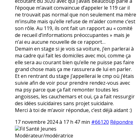
écoutant du 3020 avec qui j’avais beaucoup parlé à
l’époque m’avait convaincue d’appeler le 119 car il
ne trouvait pas normal que non seulement ma mère
m’insulte mais qu’elle refuse de m’aider comme c’est
son rôle. Au 119, ils ont fait un rapport au « comité
de recueil d’informations préoccupantes » mais je
n’ai eu aucune nouvelle de ce rapport…
Demain en stage si je vois sa voiture, j’en parlerai à
ma cadre qui fait les domiciles avec moi, comme ça
elle sera au courant bien qu’elle ne puisse pas faire
grand chose mais ça me rassurera de lui en parler.
Et en rentrant du stage j’appellerai le cmp où j’étais
suivie afin de voir pour prendre rendez-vous avec
ma psy parce que ça fait remonter toutes les
angoisses, les cauchemars et oui, ça a fait ressurgir
des idées suicidaires sans projet suicidaire.
Merci à toi de m’avoir répondue, c’est déjà aidant :)
17 novembre 2024 à 17 h 47 min
#66120
Répondre
Fil Santé Jeunes
Modérateur/modératrice