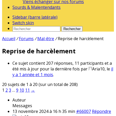
Viens échanger sur nos forums
Sourds & Malentendants
Sidebar (barre latérale)
Switch skin
Rechercher
Accueil
/
Forums
/
Mal-être
/
Reprise de harcèlement
Reprise de harcèlement
Ce sujet contient 207 réponses, 11 participants et a
été mis à jour pour la dernière fois par
Aria10
, le
il
y a 1 année et 1 mois
.
20 sujets de 1 à 20 (sur un total de 208)
1
2
3
…
9
10
11
→
Auteur
Messages
13 novembre 2024 à 16 h 35 min
#66007
Répondre