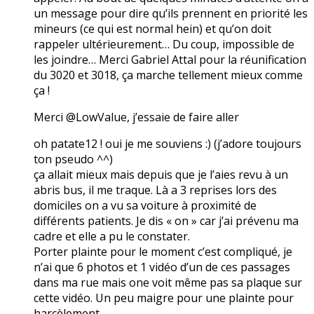
un message pour dire qu’ils prennent en priorité les
mineurs (ce qui est normal hein) et qu’on doit
rappeler ultérieurement… Du coup, impossible de
les joindre… Merci Gabriel Attal pour la réunification
du 3020 et 3018, ça marche tellement mieux comme
ça !
Merci @LowValue, j’essaie de faire aller
oh patate12 ! oui je me souviens :) (j’adore toujours
ton pseudo ^^)
ça allait mieux mais depuis que je l’aies revu à un
abris bus, il me traque. Là a 3 reprises lors des
domiciles on a vu sa voiture à proximité de
différents patients. Je dis « on » car j’ai prévenu ma
cadre et elle a pu le constater.
Porter plainte pour le moment c’est compliqué, je
n’ai que 6 photos et 1 vidéo d’un de ces passages
dans ma rue mais one voit même pas sa plaque sur
cette vidéo. Un peu maigre pour une plainte pour
harcèlement…