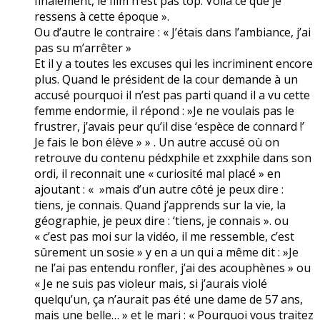
finalement, le film n’est pas top. Voilà ce que je
ressens à cette époque ».
Ou d’autre le contraire : « J’étais dans l’ambiance, j’ai
pas su m’arrêter »
Et il y a toutes les excuses qui les incriminent encore
plus. Quand le président de la cour demande à un
accusé pourquoi il n’est pas parti quand il a vu cette
femme endormie, il répond : »Je ne voulais pas le
frustrer, j’avais peur qu’il dise ‘espèce de connard !’
Je fais le bon élève » » . Un autre accusé où on
retrouve du contenu pédxphile et zxxphile dans son
ordi, il reconnait une « curiosité mal placé » en
ajoutant : « »mais d’un autre côté je peux dire :
tiens, je connais. Quand j’apprends sur la vie, la
géographie, je peux dire : ‘tiens, je connais ». ou
« c’est pas moi sur la vidéo, il me ressemble, c’est
sûrement un sosie » y en a un qui a même dit : »Je
ne l’ai pas entendu ronfler, j’ai des acouphènes » ou
« Je ne suis pas violeur mais, si j’aurais violé
quelqu’un, ça n’aurait pas été une dame de 57 ans,
mais une belle… » et le mari : « Pourquoi vous traitez