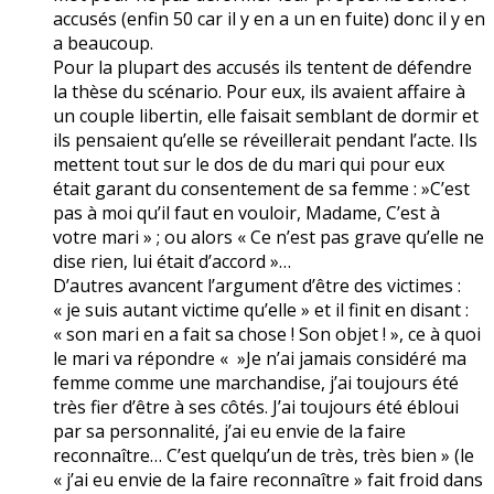
accusés (enfin 50 car il y en a un en fuite) donc il y en
a beaucoup.
Pour la plupart des accusés ils tentent de défendre
la thèse du scénario. Pour eux, ils avaient affaire à
un couple libertin, elle faisait semblant de dormir et
ils pensaient qu’elle se réveillerait pendant l’acte. Ils
mettent tout sur le dos de du mari qui pour eux
était garant du consentement de sa femme : »C’est
pas à moi qu’il faut en vouloir, Madame, C’est à
votre mari » ; ou alors « Ce n’est pas grave qu’elle ne
dise rien, lui était d’accord »…
D’autres avancent l’argument d’être des victimes :
« je suis autant victime qu’elle » et il finit en disant :
« son mari en a fait sa chose ! Son objet ! », ce à quoi
le mari va répondre « »Je n’ai jamais considéré ma
femme comme une marchandise, j’ai toujours été
très fier d’être à ses côtés. J’ai toujours été ébloui
par sa personnalité, j’ai eu envie de la faire
reconnaître… C’est quelqu’un de très, très bien » (le
« j’ai eu envie de la faire reconnaître » fait froid dans