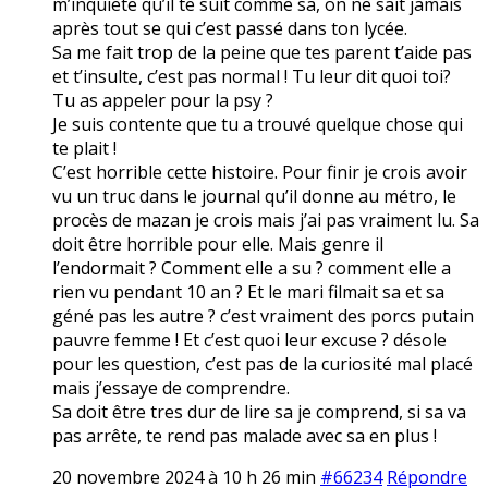
m’inquiete qu’il te suit comme sa, on ne sait jamais
après tout se qui c’est passé dans ton lycée.
Sa me fait trop de la peine que tes parent t’aide pas
et t’insulte, c’est pas normal ! Tu leur dit quoi toi?
Tu as appeler pour la psy ?
Je suis contente que tu a trouvé quelque chose qui
te plait !
C’est horrible cette histoire. Pour finir je crois avoir
vu un truc dans le journal qu’il donne au métro, le
procès de mazan je crois mais j’ai pas vraiment lu. Sa
doit être horrible pour elle. Mais genre il
l’endormait ? Comment elle a su ? comment elle a
rien vu pendant 10 an ? Et le mari filmait sa et sa
géné pas les autre ? c’est vraiment des porcs putain
pauvre femme ! Et c’est quoi leur excuse ? désole
pour les question, c’est pas de la curiosité mal placé
mais j’essaye de comprendre.
Sa doit être tres dur de lire sa je comprend, si sa va
pas arrête, te rend pas malade avec sa en plus !
20 novembre 2024 à 10 h 26 min
#66234
Répondre