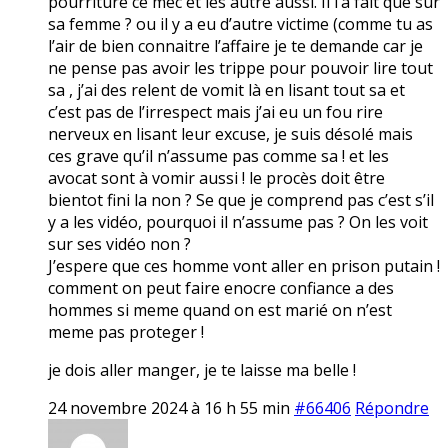
pourriture ce mec et les autre aussi. Il l’a fait que sur
sa femme ? ou il y a eu d’autre victime (comme tu as
l’air de bien connaitre l’affaire je te demande car je
ne pense pas avoir les trippe pour pouvoir lire tout
sa , j’ai des relent de vomit là en lisant tout sa et
c’est pas de l’irrespect mais j’ai eu un fou rire
nerveux en lisant leur excuse, je suis désolé mais
ces grave qu’il n’assume pas comme sa ! et les
avocat sont à vomir aussi ! le procès doit être
bientot fini la non ? Se que je comprend pas c’est s’il
y a les vidéo, pourquoi il n’assume pas ? On les voit
sur ses vidéo non ?
J’espere que ces homme vont aller en prison putain !
comment on peut faire enocre confiance a des
hommes si meme quand on est marié on n’est
meme pas proteger !
je dois aller manger, je te laisse ma belle !
24 novembre 2024 à 16 h 55 min
#66406
Répondre