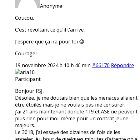
Anonyme
Coucou,
C’est révoltant ce qu’il t’arrive..
J’espère que ça ira pour toi 😟
Courage !
19 novembre 2024 à 10 h 46 min
#66170
Répondre
aria10
Participant
Bonjour FSJ,
Désolée, je me doutais bien que les menaces allaient
être étoilés mais je ne voulais pas me censurer.
j’ai 21 ans maintenant donc le 119 et ASE ne peuvent
plus rien pour moi, même pour un contrat jeune
majeurs…
Le 3018, j’ai essayé des dizaines de fois de les
appeler. Au bout de quelques minutes d’attente on a