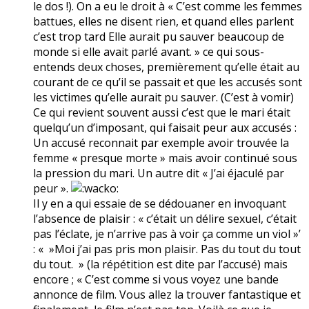
le dos !). On a eu le droit à « C’est comme les femmes
battues, elles ne disent rien, et quand elles parlent
c’est trop tard Elle aurait pu sauver beaucoup de
monde si elle avait parlé avant. » ce qui sous-
entends deux choses, premièrement qu’elle était au
courant de ce qu’il se passait et que les accusés sont
les victimes qu’elle aurait pu sauver. (C’est à vomir)
Ce qui revient souvent aussi c’est que le mari était
quelqu’un d’imposant, qui faisait peur aux accusés :
Un accusé reconnait par exemple avoir trouvée la
femme « presque morte » mais avoir continué sous
la pression du mari. Un autre dit « J’ai éjaculé par
peur ».
Il y en a qui essaie de se dédouaner en invoquant
l’absence de plaisir : « c’était un délire sexuel, c’était
pas l’éclate, je n’arrive pas à voir ça comme un viol »’
: « »Moi j’ai pas pris mon plaisir. Pas du tout du tout
du tout. » (la répétition est dite par l’accusé) mais
encore ; « C’est comme si vous voyez une bande
annonce de film. Vous allez la trouver fantastique et