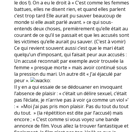
le dos !). On a eu le droit à « C’est comme les femmes
battues, elles ne disent rien, et quand elles parlent
c’est trop tard Elle aurait pu sauver beaucoup de
monde si elle avait parlé avant. » ce qui sous-
entends deux choses, premièrement qu’elle était au
courant de ce qu’il se passait et que les accusés sont
les victimes qu’elle aurait pu sauver. (C’est à vomir)
Ce qui revient souvent aussi c’est que le mari était
quelqu’un d’imposant, qui faisait peur aux accusés :
Un accusé reconnait par exemple avoir trouvée la
femme « presque morte » mais avoir continué sous
la pression du mari. Un autre dit « J’ai éjaculé par
peur ».
Il y en a qui essaie de se dédouaner en invoquant
l’absence de plaisir : « c’était un délire sexuel, c’était
pas l’éclate, je n’arrive pas à voir ça comme un viol »’
: « »Moi j’ai pas pris mon plaisir. Pas du tout du tout
du tout. » (la répétition est dite par l’accusé) mais
encore ; « C’est comme si vous voyez une bande
annonce de film. Vous allez la trouver fantastique et