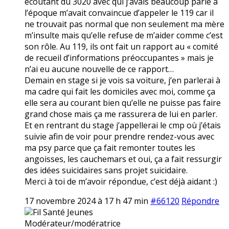
écoutant du 3020 avec qui j’avais beaucoup parlé à
l’époque m’avait convaincue d’appeler le 119 car il
ne trouvait pas normal que non seulement ma mère
m’insulte mais qu’elle refuse de m’aider comme c’est
son rôle. Au 119, ils ont fait un rapport au « comité
de recueil d’informations préoccupantes » mais je
n’ai eu aucune nouvelle de ce rapport…
Demain en stage si je vois sa voiture, j’en parlerai à
ma cadre qui fait les domiciles avec moi, comme ça
elle sera au courant bien qu’elle ne puisse pas faire
grand chose mais ça me rassurera de lui en parler.
Et en rentrant du stage j’appellerai le cmp où j’étais
suivie afin de voir pour prendre rendez-vous avec
ma psy parce que ça fait remonter toutes les
angoisses, les cauchemars et oui, ça a fait ressurgir
des idées suicidaires sans projet suicidaire.
Merci à toi de m’avoir répondue, c’est déjà aidant :)
17 novembre 2024 à 17 h 47 min
#66120
Répondre
Fil Santé Jeunes
Modérateur/modératrice