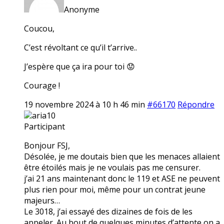
Anonyme
Coucou,
C’est révoltant ce qu’il t’arrive..
J’espère que ça ira pour toi 😟
Courage !
19 novembre 2024 à 10 h 46 min
#66170
Répondre
aria10
Participant
Bonjour FSJ,
Désolée, je me doutais bien que les menaces allaient
être étoilés mais je ne voulais pas me censurer.
j’ai 21 ans maintenant donc le 119 et ASE ne peuvent
plus rien pour moi, même pour un contrat jeune
majeurs…
Le 3018, j’ai essayé des dizaines de fois de les
appeler. Au bout de quelques minutes d’attente on a