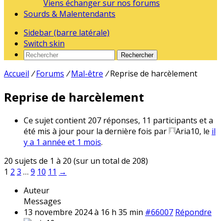
Viens échanger sur nos forums
Sourds & Malentendants
Sidebar (barre latérale)
Switch skin
Rechercher
Accueil
/
Forums
/
Mal-être
/
Reprise de harcèlement
Reprise de harcèlement
Ce sujet contient 207 réponses, 11 participants et a
été mis à jour pour la dernière fois par
Aria10
, le
il
y a 1 année et 1 mois
.
20 sujets de 1 à 20 (sur un total de 208)
1
2
3
…
9
10
11
→
Auteur
Messages
13 novembre 2024 à 16 h 35 min
#66007
Répondre