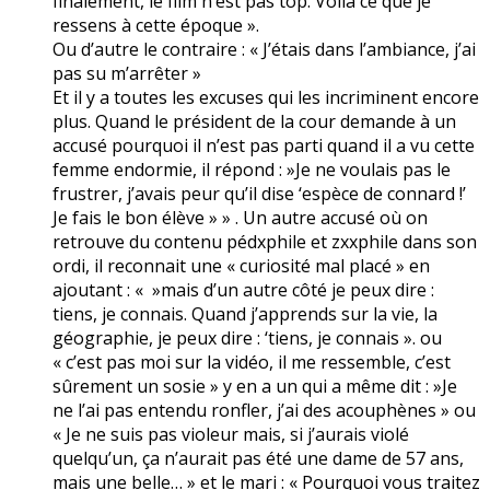
finalement, le film n’est pas top. Voilà ce que je
ressens à cette époque ».
Ou d’autre le contraire : « J’étais dans l’ambiance, j’ai
pas su m’arrêter »
Et il y a toutes les excuses qui les incriminent encore
plus. Quand le président de la cour demande à un
accusé pourquoi il n’est pas parti quand il a vu cette
femme endormie, il répond : »Je ne voulais pas le
frustrer, j’avais peur qu’il dise ‘espèce de connard !’
Je fais le bon élève » » . Un autre accusé où on
retrouve du contenu pédxphile et zxxphile dans son
ordi, il reconnait une « curiosité mal placé » en
ajoutant : « »mais d’un autre côté je peux dire :
tiens, je connais. Quand j’apprends sur la vie, la
géographie, je peux dire : ‘tiens, je connais ». ou
« c’est pas moi sur la vidéo, il me ressemble, c’est
sûrement un sosie » y en a un qui a même dit : »Je
ne l’ai pas entendu ronfler, j’ai des acouphènes » ou
« Je ne suis pas violeur mais, si j’aurais violé
quelqu’un, ça n’aurait pas été une dame de 57 ans,
mais une belle… » et le mari : « Pourquoi vous traitez