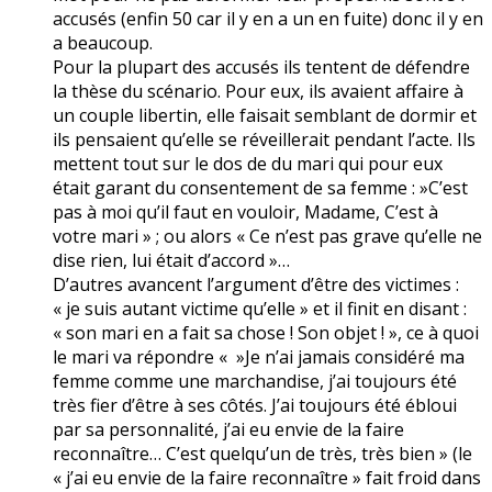
accusés (enfin 50 car il y en a un en fuite) donc il y en
a beaucoup.
Pour la plupart des accusés ils tentent de défendre
la thèse du scénario. Pour eux, ils avaient affaire à
un couple libertin, elle faisait semblant de dormir et
ils pensaient qu’elle se réveillerait pendant l’acte. Ils
mettent tout sur le dos de du mari qui pour eux
était garant du consentement de sa femme : »C’est
pas à moi qu’il faut en vouloir, Madame, C’est à
votre mari » ; ou alors « Ce n’est pas grave qu’elle ne
dise rien, lui était d’accord »…
D’autres avancent l’argument d’être des victimes :
« je suis autant victime qu’elle » et il finit en disant :
« son mari en a fait sa chose ! Son objet ! », ce à quoi
le mari va répondre « »Je n’ai jamais considéré ma
femme comme une marchandise, j’ai toujours été
très fier d’être à ses côtés. J’ai toujours été ébloui
par sa personnalité, j’ai eu envie de la faire
reconnaître… C’est quelqu’un de très, très bien » (le
« j’ai eu envie de la faire reconnaître » fait froid dans