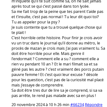
m’inquiete qu’il te suit comme sa, on ne sait jamais
après tout se qui c’est passé dans ton lycée.
Sa me fait trop de la peine que tes parent t’aide pas
et t’insulte, c’est pas normal ! Tu leur dit quoi toi?
Tu as appeler pour la psy ?
Je suis contente que tu a trouvé quelque chose qui
te plait !
C’est horrible cette histoire. Pour finir je crois avoir
vu un truc dans le journal qu’il donne au métro, le
procès de mazan je crois mais j’ai pas vraiment lu. Sa
doit être horrible pour elle. Mais genre il
l’endormait ? Comment elle a su ? comment elle a
rien vu pendant 10 an ? Et le mari filmait sa et sa
géné pas les autre ? c’est vraiment des porcs putain
pauvre femme ! Et c’est quoi leur excuse ? désole
pour les question, c’est pas de la curiosité mal placé
mais j’essaye de comprendre.
Sa doit être tres dur de lire sa je comprend, si sa va
pas arrête, te rend pas malade avec sa en plus !
20 novembre 2024 à 10 h 26 min
#66234
Répondre