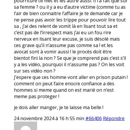
pourriture ce mec et les autre aussi. Il l’a fait que sur
sa femme ? ou il y a eu d’autre victime (comme tu as
l’air de bien connaitre l’affaire je te demande car je
ne pense pas avoir les trippe pour pouvoir lire tout
sa , j’ai des relent de vomit là en lisant tout sa et
c’est pas de l’irrespect mais j’ai eu un fou rire
nerveux en lisant leur excuse, je suis désolé mais
ces grave qu’il n’assume pas comme sa ! et les
avocat sont à vomir aussi ! le procès doit être
bientot fini la non ? Se que je comprend pas c’est s’il
y a les vidéo, pourquoi il n’assume pas ? On les voit
sur ses vidéo non ?
J’espere que ces homme vont aller en prison putain !
comment on peut faire enocre confiance a des
hommes si meme quand on est marié on n’est
meme pas proteger !
je dois aller manger, je te laisse ma belle !
24 novembre 2024 à 16 h 55 min
#66406
Répondre