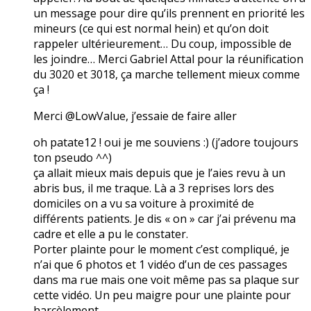
un message pour dire qu’ils prennent en priorité les
mineurs (ce qui est normal hein) et qu’on doit
rappeler ultérieurement… Du coup, impossible de
les joindre… Merci Gabriel Attal pour la réunification
du 3020 et 3018, ça marche tellement mieux comme
ça !
Merci @LowValue, j’essaie de faire aller
oh patate12 ! oui je me souviens :) (j’adore toujours
ton pseudo ^^)
ça allait mieux mais depuis que je l’aies revu à un
abris bus, il me traque. Là a 3 reprises lors des
domiciles on a vu sa voiture à proximité de
différents patients. Je dis « on » car j’ai prévenu ma
cadre et elle a pu le constater.
Porter plainte pour le moment c’est compliqué, je
n’ai que 6 photos et 1 vidéo d’un de ces passages
dans ma rue mais one voit même pas sa plaque sur
cette vidéo. Un peu maigre pour une plainte pour
harcèlement…