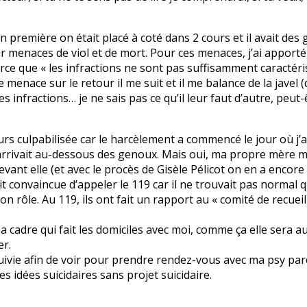
première on était placé à coté dans 2 cours et il avait des ge
ur menaces de viol et de mort. Pour ces menaces, j’ai apport
arce que « les infractions ne sont pas suffisamment caractér
menace sur le retour il me suit et il me balance de la javel (d
s infractions… je ne sais pas ce qu’il leur faut d’autre, peut-
rs culpabilisée car le harcèlement a commencé le jour où j’ai
 m’arrivait au-dessous des genoux. Mais oui, ma propre mère m
evant elle (et avec le procès de Gisèle Pélicot on en a encor
ait convaincue d’appeler le 119 car il ne trouvait pas norm
on rôle. Au 119, ils ont fait un rapport au « comité de recue
ma cadre qui fait les domiciles avec moi, comme ça elle sera 
er.
 suivie afin de voir pour prendre rendez-vous avec ma psy par
es idées suicidaires sans projet suicidaire.