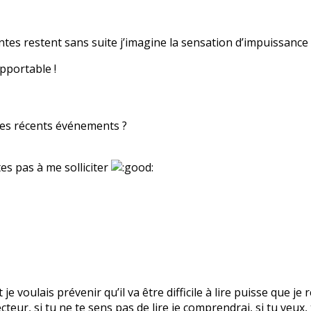
intes restent sans suite j’imagine la sensation d’impuissance t
pportable !
des récents événements ?
es pas à me solliciter
t je voulais prévenir qu’il va être difficile à lire puisse que 
ecteur, si tu ne te sens pas de lire je comprendrai, si tu veux