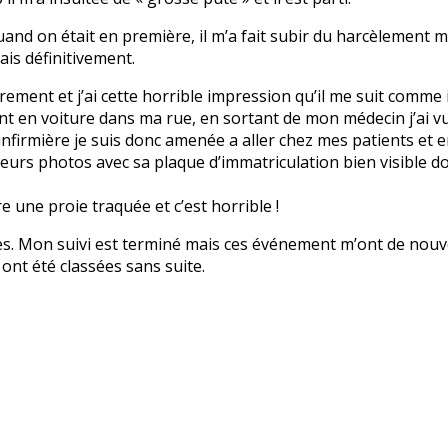
and on était en première, il m’a fait subir du harcèlement mo
ais définitivement.
èrement et j’ai cette horrible impression qu’il me suit comme il 
t en voiture dans ma rue, en sortant de mon médecin j’ai vu s
nfirmière je suis donc amenée a aller chez mes patients et en
sieurs photos avec sa plaque d’immatriculation bien visible d
re une proie traquée et c’est horrible !
es. Mon suivi est terminé mais ces événement m’ont de nouve
ont été classées sans suite.