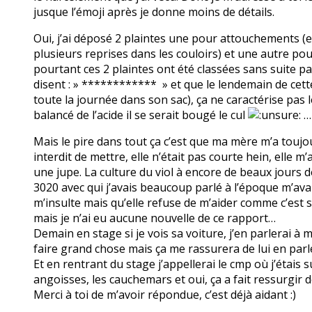
jusque l’émoji après je donne moins de détails.
Oui, j’ai déposé 2 plaintes une pour attouchements (en 
plusieurs reprises dans les couloirs) et une autre po
pourtant ces 2 plaintes ont été classées sans suite p
disent : » ************ » et que le lendemain de cette 
toute la journée dans son sac), ça ne caractérise pas le
balancé de l’acide il se serait bougé le cul
…
Mais le pire dans tout ça c’est que ma mère m’a toujou
interdit de mettre, elle n’était pas courte hein, elle
une jupe. La culture du viol à encore de beaux jours d
3020 avec qui j’avais beaucoup parlé à l’époque m’av
m’insulte mais qu’elle refuse de m’aider comme c’est s
mais je n’ai eu aucune nouvelle de ce rapport…
Demain en stage si je vois sa voiture, j’en parlerai à 
faire grand chose mais ça me rassurera de lui en parl
Et en rentrant du stage j’appellerai le cmp où j’étais
angoisses, les cauchemars et oui, ça a fait ressurgir d
Merci à toi de m’avoir répondue, c’est déjà aidant :)