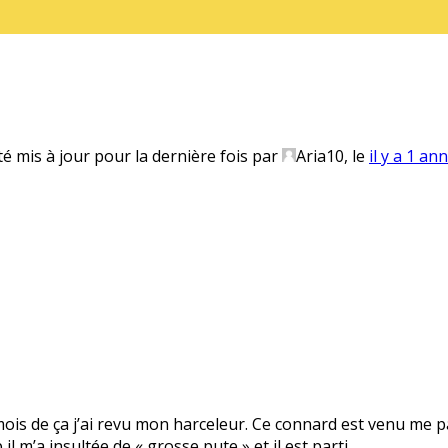
té mis à jour pour la dernière fois par
Aria10
, le
il y a 1 an
 mois de ça j’ai revu mon harceleur. Ce connard est venu me pa
il m’a insultée de « grosse pute » et il est parti.