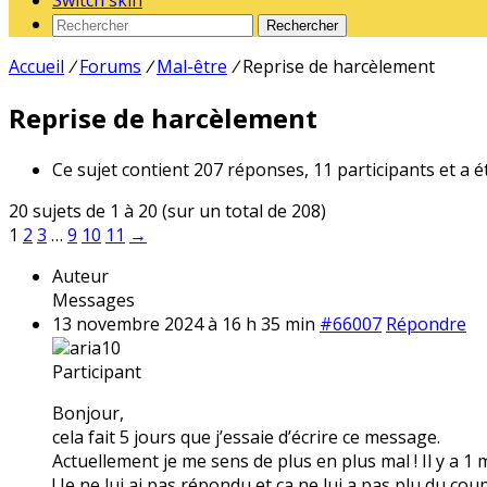
Switch skin
Rechercher
Accueil
/
Forums
/
Mal-être
/
Reprise de harcèlement
Reprise de harcèlement
Ce sujet contient 207 réponses, 11 participants et a é
20 sujets de 1 à 20 (sur un total de 208)
1
2
3
…
9
10
11
→
Auteur
Messages
13 novembre 2024 à 16 h 35 min
#66007
Répondre
aria10
Participant
Bonjour,
cela fait 5 jours que j’essaie d’écrire ce message.
Actuellement je me sens de plus en plus mal ! Il y a 1
! Je ne lui ai pas répondu et ça ne lui a pas plu du coup 