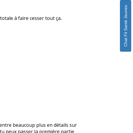
Chat Fil Santé Jeunes
otale à faire cesser tout ça..
je rentre beaucoup plus en détails sur
, tu peux passer la première partie