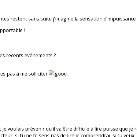
intes restent sans suite j’imagine la sensation d’impuissance t
pportable !
des récents événements ?
es pas à me solliciter
t je voulais prévenir qu’il va être difficile à lire puisse que 
ecteur, si tu ne te sens pas de lire je comprendrai, si tu veux