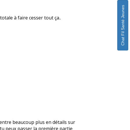
Chat Fil Santé Jeunes
otale à faire cesser tout ça..
je rentre beaucoup plus en détails sur
, tu peux passer la première partie