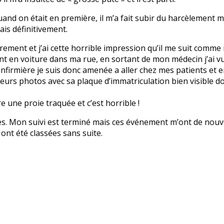
and on était en première, il m’a fait subir du harcèlement mo
ais définitivement.
èrement et j’ai cette horrible impression qu’il me suit comme il 
t en voiture dans ma rue, en sortant de mon médecin j’ai vu s
nfirmière je suis donc amenée a aller chez mes patients et en
sieurs photos avec sa plaque d’immatriculation bien visible d
re une proie traquée et c’est horrible !
es. Mon suivi est terminé mais ces événement m’ont de nouve
ont été classées sans suite.