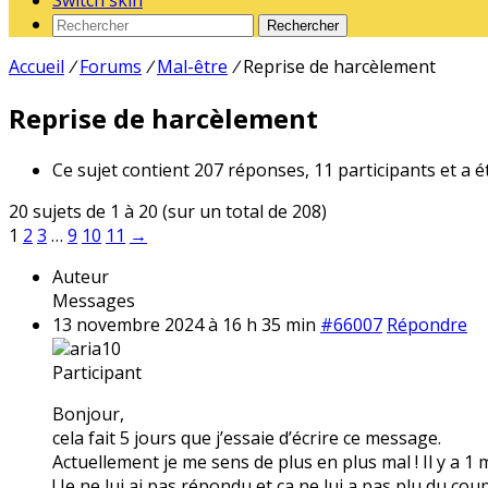
Switch skin
Rechercher
Accueil
/
Forums
/
Mal-être
/
Reprise de harcèlement
Reprise de harcèlement
Ce sujet contient 207 réponses, 11 participants et a é
20 sujets de 1 à 20 (sur un total de 208)
1
2
3
…
9
10
11
→
Auteur
Messages
13 novembre 2024 à 16 h 35 min
#66007
Répondre
aria10
Participant
Bonjour,
cela fait 5 jours que j’essaie d’écrire ce message.
Actuellement je me sens de plus en plus mal ! Il y a 1
! Je ne lui ai pas répondu et ça ne lui a pas plu du coup 