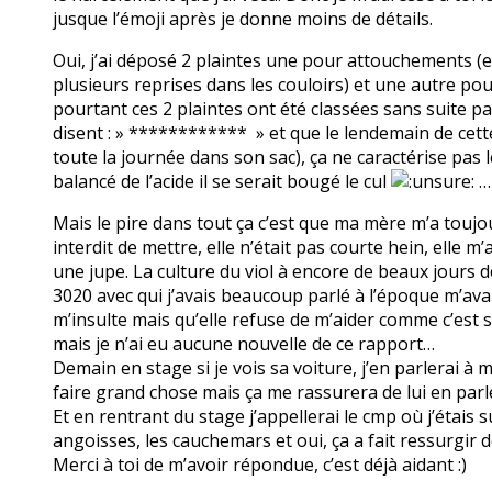
jusque l’émoji après je donne moins de détails.
Oui, j’ai déposé 2 plaintes une pour attouchements (en 
plusieurs reprises dans les couloirs) et une autre po
pourtant ces 2 plaintes ont été classées sans suite p
disent : » ************ » et que le lendemain de cette 
toute la journée dans son sac), ça ne caractérise pas le
balancé de l’acide il se serait bougé le cul
…
Mais le pire dans tout ça c’est que ma mère m’a toujou
interdit de mettre, elle n’était pas courte hein, elle
une jupe. La culture du viol à encore de beaux jours d
3020 avec qui j’avais beaucoup parlé à l’époque m’av
m’insulte mais qu’elle refuse de m’aider comme c’est s
mais je n’ai eu aucune nouvelle de ce rapport…
Demain en stage si je vois sa voiture, j’en parlerai à 
faire grand chose mais ça me rassurera de lui en parl
Et en rentrant du stage j’appellerai le cmp où j’étais
angoisses, les cauchemars et oui, ça a fait ressurgir d
Merci à toi de m’avoir répondue, c’est déjà aidant :)