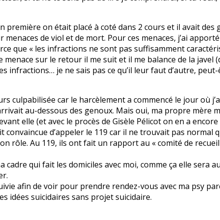
première on était placé à coté dans 2 cours et il avait des ge
ur menaces de viol et de mort. Pour ces menaces, j’ai apport
arce que « les infractions ne sont pas suffisamment caractér
menace sur le retour il me suit et il me balance de la javel (d
s infractions… je ne sais pas ce qu’il leur faut d’autre, peut-
rs culpabilisée car le harcèlement a commencé le jour où j’ai
 m’arrivait au-dessous des genoux. Mais oui, ma propre mère m
evant elle (et avec le procès de Gisèle Pélicot on en a encor
ait convaincue d’appeler le 119 car il ne trouvait pas norm
on rôle. Au 119, ils ont fait un rapport au « comité de recue
ma cadre qui fait les domiciles avec moi, comme ça elle sera 
er.
 suivie afin de voir pour prendre rendez-vous avec ma psy par
es idées suicidaires sans projet suicidaire.