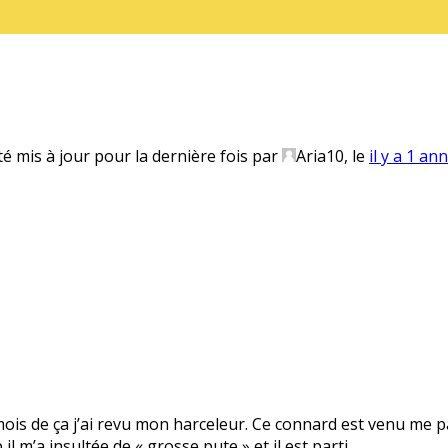
té mis à jour pour la dernière fois par
Aria10
, le
il y a 1 an
 mois de ça j’ai revu mon harceleur. Ce connard est venu me pa
il m’a insultée de « grosse pute » et il est parti.