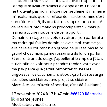
écoutant du 3020 avec qui j’avais beaucoup parlé à
l’époque m’avait convaincue d’appeler le 119 car il
ne trouvait pas normal que non seulement ma mère
m’insulte mais qu’elle refuse de m’aider comme c’est
son rôle. Au 119, ils ont fait un rapport au « comité
de recueil d’informations préoccupantes » mais je
n’ai eu aucune nouvelle de ce rapport…
Demain en stage si je vois sa voiture, j’en parlerai à
ma cadre qui fait les domiciles avec moi, comme ça
elle sera au courant bien qu’elle ne puisse pas faire
grand chose mais ça me rassurera de lui en parler.
Et en rentrant du stage j’appellerai le cmp où j’étais
suivie afin de voir pour prendre rendez-vous avec
ma psy parce que ça fait remonter toutes les
angoisses, les cauchemars et oui, ça a fait ressurgir
des idées suicidaires sans projet suicidaire.
Merci à toi de m’avoir répondue, c’est déjà aidant :)
17 novembre 2024 à 17 h 47 min
#66120
Répondre
Fil Santé Jeunes
Modérateur/modératrice