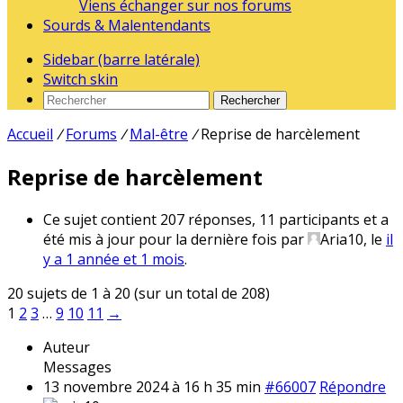
Viens échanger sur nos forums
Sourds & Malentendants
Sidebar (barre latérale)
Switch skin
Rechercher
Accueil
/
Forums
/
Mal-être
/
Reprise de harcèlement
Reprise de harcèlement
Ce sujet contient 207 réponses, 11 participants et a
été mis à jour pour la dernière fois par
Aria10
, le
il
y a 1 année et 1 mois
.
20 sujets de 1 à 20 (sur un total de 208)
1
2
3
…
9
10
11
→
Auteur
Messages
13 novembre 2024 à 16 h 35 min
#66007
Répondre