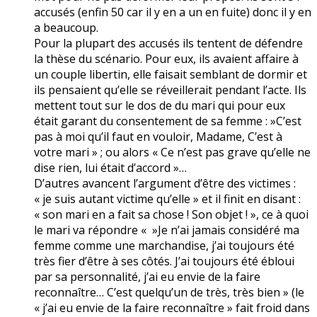
accusés (enfin 50 car il y en a un en fuite) donc il y en
a beaucoup.
Pour la plupart des accusés ils tentent de défendre
la thèse du scénario. Pour eux, ils avaient affaire à
un couple libertin, elle faisait semblant de dormir et
ils pensaient qu’elle se réveillerait pendant l’acte. Ils
mettent tout sur le dos de du mari qui pour eux
était garant du consentement de sa femme : »C’est
pas à moi qu’il faut en vouloir, Madame, C’est à
votre mari » ; ou alors « Ce n’est pas grave qu’elle ne
dise rien, lui était d’accord »…
D’autres avancent l’argument d’être des victimes :
« je suis autant victime qu’elle » et il finit en disant :
« son mari en a fait sa chose ! Son objet ! », ce à quoi
le mari va répondre « »Je n’ai jamais considéré ma
femme comme une marchandise, j’ai toujours été
très fier d’être à ses côtés. J’ai toujours été ébloui
par sa personnalité, j’ai eu envie de la faire
reconnaître… C’est quelqu’un de très, très bien » (le
« j’ai eu envie de la faire reconnaître » fait froid dans