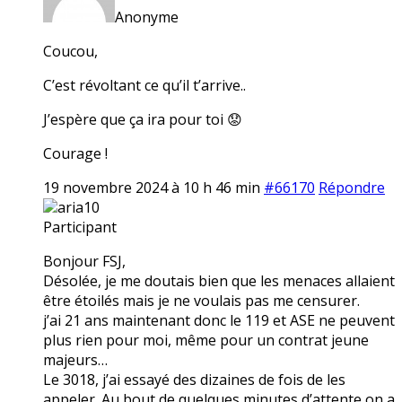
Anonyme
Coucou,
C’est révoltant ce qu’il t’arrive..
J’espère que ça ira pour toi 😟
Courage !
19 novembre 2024 à 10 h 46 min
#66170
Répondre
aria10
Participant
Bonjour FSJ,
Désolée, je me doutais bien que les menaces allaient
être étoilés mais je ne voulais pas me censurer.
j’ai 21 ans maintenant donc le 119 et ASE ne peuvent
plus rien pour moi, même pour un contrat jeune
majeurs…
Le 3018, j’ai essayé des dizaines de fois de les
appeler. Au bout de quelques minutes d’attente on a