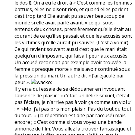
le dos !). On a eu le droit à « C’est comme les femmes
battues, elles ne disent rien, et quand elles parlent
c’est trop tard Elle aurait pu sauver beaucoup de
monde si elle avait parlé avant. » ce qui sous-
entends deux choses, premièrement qu’elle était au
courant de ce qu’il se passait et que les accusés sont
les victimes qu’elle aurait pu sauver. (C’est à vomir)
Ce qui revient souvent aussi c’est que le mari était
quelqu’un d’imposant, qui faisait peur aux accusés :
Un accusé reconnait par exemple avoir trouvée la
femme « presque morte » mais avoir continué sous
la pression du mari. Un autre dit « J’ai éjaculé par
peur ».
Il y en a qui essaie de se dédouaner en invoquant
l’absence de plaisir : « c’était un délire sexuel, c’était
pas l’éclate, je n’arrive pas à voir ça comme un viol »’
: « »Moi j’ai pas pris mon plaisir. Pas du tout du tout
du tout. » (la répétition est dite par l’accusé) mais
encore ; « C’est comme si vous voyez une bande
annonce de film. Vous allez la trouver fantastique et