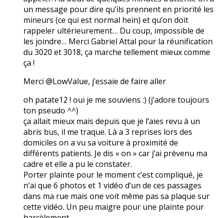
un message pour dire qu’ils prennent en priorité les
mineurs (ce qui est normal hein) et qu’on doit
rappeler ultérieurement… Du coup, impossible de
les joindre… Merci Gabriel Attal pour la réunification
du 3020 et 3018, ça marche tellement mieux comme
ça !
Merci @LowValue, j’essaie de faire aller
oh patate12 ! oui je me souviens :) (j’adore toujours
ton pseudo ^^)
ça allait mieux mais depuis que je l’aies revu à un
abris bus, il me traque. Là a 3 reprises lors des
domiciles on a vu sa voiture à proximité de
différents patients. Je dis « on » car j’ai prévenu ma
cadre et elle a pu le constater.
Porter plainte pour le moment c’est compliqué, je
n’ai que 6 photos et 1 vidéo d’un de ces passages
dans ma rue mais one voit même pas sa plaque sur
cette vidéo. Un peu maigre pour une plainte pour
harcèlement…