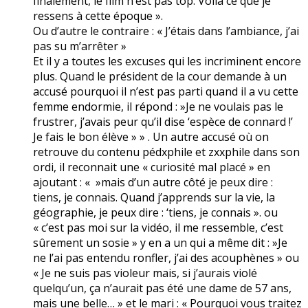
finalement, le film n’est pas top. Voilà ce que je
ressens à cette époque ».
Ou d’autre le contraire : « J’étais dans l’ambiance, j’ai
pas su m’arrêter »
Et il y a toutes les excuses qui les incriminent encore
plus. Quand le président de la cour demande à un
accusé pourquoi il n’est pas parti quand il a vu cette
femme endormie, il répond : »Je ne voulais pas le
frustrer, j’avais peur qu’il dise ‘espèce de connard !’
Je fais le bon élève » » . Un autre accusé où on
retrouve du contenu pédxphile et zxxphile dans son
ordi, il reconnait une « curiosité mal placé » en
ajoutant : « »mais d’un autre côté je peux dire :
tiens, je connais. Quand j’apprends sur la vie, la
géographie, je peux dire : ‘tiens, je connais ». ou
« c’est pas moi sur la vidéo, il me ressemble, c’est
sûrement un sosie » y en a un qui a même dit : »Je
ne l’ai pas entendu ronfler, j’ai des acouphènes » ou
« Je ne suis pas violeur mais, si j’aurais violé
quelqu’un, ça n’aurait pas été une dame de 57 ans,
mais une belle… » et le mari : « Pourquoi vous traitez