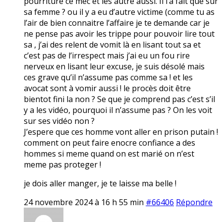
pourriture ce mec et les autre aussi. Il l’a fait que sur
sa femme ? ou il y a eu d’autre victime (comme tu as
l’air de bien connaitre l’affaire je te demande car je
ne pense pas avoir les trippe pour pouvoir lire tout
sa , j’ai des relent de vomit là en lisant tout sa et
c’est pas de l’irrespect mais j’ai eu un fou rire
nerveux en lisant leur excuse, je suis désolé mais
ces grave qu’il n’assume pas comme sa ! et les
avocat sont à vomir aussi ! le procès doit être
bientot fini la non ? Se que je comprend pas c’est s’il
y a les vidéo, pourquoi il n’assume pas ? On les voit
sur ses vidéo non ?
J’espere que ces homme vont aller en prison putain !
comment on peut faire enocre confiance a des
hommes si meme quand on est marié on n’est
meme pas proteger !
je dois aller manger, je te laisse ma belle !
24 novembre 2024 à 16 h 55 min
#66406
Répondre