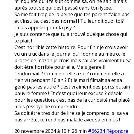
m’inquiete qu’il te suit comme sa, on ne sait jamais
après tout se qui c’est passé dans ton lycée.
Sa me fait trop de la peine que tes parent t’aide pas
et t’insulte, c’est pas normal ! Tu leur dit quoi toi?
Tu as appeler pour la psy ?
Je suis contente que tu a trouvé quelque chose qui
te plait !
C’est horrible cette histoire. Pour finir je crois avoir
vu un truc dans le journal qu’il donne au métro, le
procès de mazan je crois mais j’ai pas vraiment lu. Sa
doit être horrible pour elle. Mais genre il
l’endormait ? Comment elle a su ? comment elle a
rien vu pendant 10 an ? Et le mari filmait sa et sa
géné pas les autre ? c’est vraiment des porcs putain
pauvre femme ! Et c’est quoi leur excuse ? désole
pour les question, c’est pas de la curiosité mal placé
mais j’essaye de comprendre.
Sa doit être tres dur de lire sa je comprend, si sa va
pas arrête, te rend pas malade avec sa en plus !
20 novembre 2024 à 10 h 26 min
#66234
Répondre