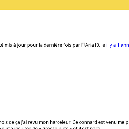
té mis à jour pour la dernière fois par
Aria10
, le
il y a 1 an
 mois de ça j’ai revu mon harceleur. Ce connard est venu me pa
il m’a insultée de « grosse pute » et il est parti.