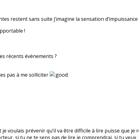
intes restent sans suite j’imagine la sensation d’impuissance t
pportable !
des récents événements ?
es pas à me solliciter
t je voulais prévenir qu’il va être difficile à lire puisse que 
ecteur, si tu ne te sens pas de lire je comprendrai, si tu veux