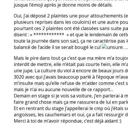
jusque l’émoji après je donne moins de détails.
Oui, j’ai déposé 2 plaintes une pour attouchements (en 
plusieurs reprises dans les couloirs) et une autre po
pourtant ces 2 plaintes ont été classées sans suite p
disent : » ************ » et que le lendemain de cette 
toute la journée dans son sac), ça ne caractérise pas le
balancé de l’acide il se serait bougé le cul
…
Mais le pire dans tout ça c’est que ma mère m’a toujou
interdit de mettre, elle n’était pas courte hein, elle
une jupe. La culture du viol à encore de beaux jours d
3020 avec qui j’avais beaucoup parlé à l’époque m’av
m’insulte mais qu’elle refuse de m’aider comme c’est s
mais je n’ai eu aucune nouvelle de ce rapport…
Demain en stage si je vois sa voiture, j’en parlerai à 
faire grand chose mais ça me rassurera de lui en parl
Et en rentrant du stage j’appellerai le cmp où j’étais
angoisses, les cauchemars et oui, ça a fait ressurgir d
Merci à toi de m’avoir répondue, c’est déjà aidant :)