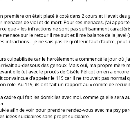
première on était placé à coté dans 2 cours et il avait des ge
ur menaces de viol et de mort. Pour ces menaces, j’ai apport
arce que « les infractions ne sont pas suffisamment caractér
menace sur le retour il me suit et il me balance de la javel (d
s infractions… je ne sais pas ce qu’il leur faut d’autre, peut-
rs culpabilisée car le harcèlement a commencé le jour où j’ai
 m’arrivait au-dessous des genoux. Mais oui, ma propre mère m
evant elle (et avec le procès de Gisèle Pélicot on en a encor
ait convaincue d’appeler le 119 car il ne trouvait pas norm
on rôle. Au 119, ils ont fait un rapport au « comité de recue
ma cadre qui fait les domiciles avec moi, comme ça elle sera 
er.
 suivie afin de voir pour prendre rendez-vous avec ma psy par
es idées suicidaires sans projet suicidaire.