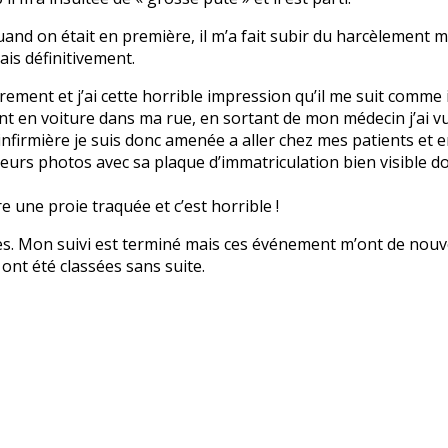
and on était en première, il m’a fait subir du harcèlement mo
ais définitivement.
èrement et j’ai cette horrible impression qu’il me suit comme il 
t en voiture dans ma rue, en sortant de mon médecin j’ai vu s
nfirmière je suis donc amenée a aller chez mes patients et en
sieurs photos avec sa plaque d’immatriculation bien visible d
re une proie traquée et c’est horrible !
es. Mon suivi est terminé mais ces événement m’ont de nouve
ont été classées sans suite.