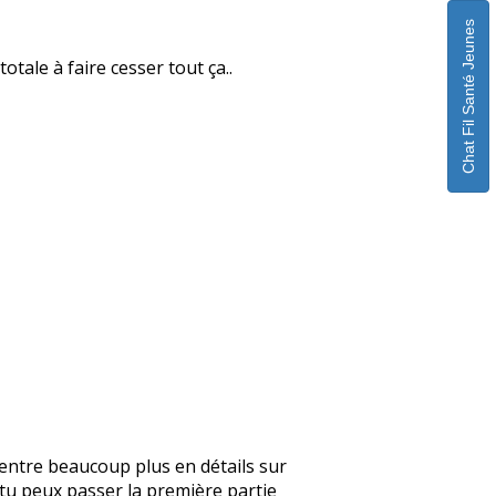
Chat Fil Santé Jeunes
otale à faire cesser tout ça..
je rentre beaucoup plus en détails sur
, tu peux passer la première partie