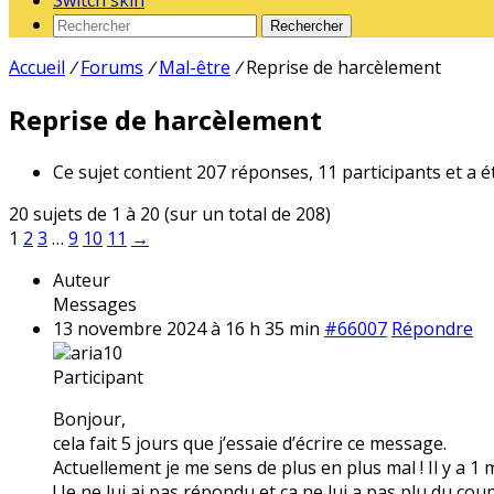
Switch skin
Rechercher
Accueil
/
Forums
/
Mal-être
/
Reprise de harcèlement
Reprise de harcèlement
Ce sujet contient 207 réponses, 11 participants et a é
20 sujets de 1 à 20 (sur un total de 208)
1
2
3
…
9
10
11
→
Auteur
Messages
13 novembre 2024 à 16 h 35 min
#66007
Répondre
aria10
Participant
Bonjour,
cela fait 5 jours que j’essaie d’écrire ce message.
Actuellement je me sens de plus en plus mal ! Il y a 1
! Je ne lui ai pas répondu et ça ne lui a pas plu du coup 