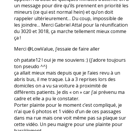
un message pour dire qu’ils prennent en priorité les
mineurs (ce qui est normal hein) et qu’on doit
rappeler ultérieurement… Du coup, impossible de
les joindre… Merci Gabriel Attal pour la réunification
du 3020 et 3018, ça marche tellement mieux comme
ça !
Merci @LowValue, j’essaie de faire aller
oh patate12 ! oui je me souviens :) (j’adore toujours
ton pseudo ^^)
ça allait mieux mais depuis que je l’aies revu à un
abris bus, il me traque. Là a 3 reprises lors des
domiciles on a vu sa voiture à proximité de
différents patients. Je dis « on » car j’ai prévenu ma
cadre et elle a pu le constater.
Porter plainte pour le moment c’est compliqué, je
n’ai que 6 photos et 1 vidéo d’un de ces passages
dans ma rue mais one voit même pas sa plaque sur
cette vidéo. Un peu maigre pour une plainte pour
harcèlement…