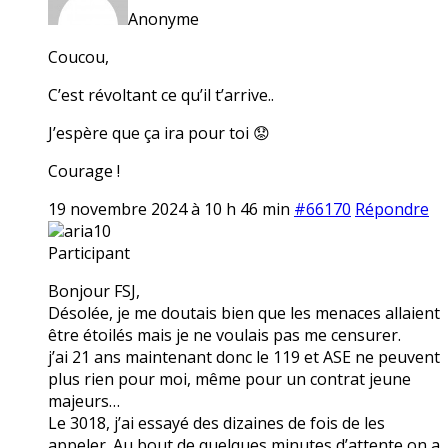
Anonyme
Coucou,
C’est révoltant ce qu’il t’arrive..
J’espère que ça ira pour toi 😟
Courage !
19 novembre 2024 à 10 h 46 min
#66170
Répondre
aria10
Participant
Bonjour FSJ,
Désolée, je me doutais bien que les menaces allaient
être étoilés mais je ne voulais pas me censurer.
j’ai 21 ans maintenant donc le 119 et ASE ne peuvent
plus rien pour moi, même pour un contrat jeune
majeurs…
Le 3018, j’ai essayé des dizaines de fois de les
appeler. Au bout de quelques minutes d’attente on a