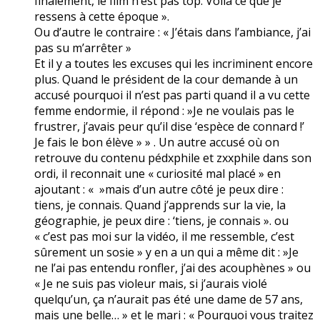
finalement, le film n’est pas top. Voilà ce que je
ressens à cette époque ».
Ou d’autre le contraire : « J’étais dans l’ambiance, j’ai
pas su m’arrêter »
Et il y a toutes les excuses qui les incriminent encore
plus. Quand le président de la cour demande à un
accusé pourquoi il n’est pas parti quand il a vu cette
femme endormie, il répond : »Je ne voulais pas le
frustrer, j’avais peur qu’il dise ‘espèce de connard !’
Je fais le bon élève » » . Un autre accusé où on
retrouve du contenu pédxphile et zxxphile dans son
ordi, il reconnait une « curiosité mal placé » en
ajoutant : « »mais d’un autre côté je peux dire :
tiens, je connais. Quand j’apprends sur la vie, la
géographie, je peux dire : ‘tiens, je connais ». ou
« c’est pas moi sur la vidéo, il me ressemble, c’est
sûrement un sosie » y en a un qui a même dit : »Je
ne l’ai pas entendu ronfler, j’ai des acouphènes » ou
« Je ne suis pas violeur mais, si j’aurais violé
quelqu’un, ça n’aurait pas été une dame de 57 ans,
mais une belle… » et le mari : « Pourquoi vous traitez