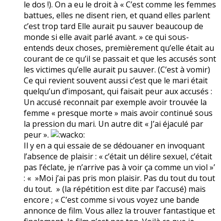
le dos !). On a eu le droit à « C’est comme les femmes
battues, elles ne disent rien, et quand elles parlent
c’est trop tard Elle aurait pu sauver beaucoup de
monde si elle avait parlé avant. » ce qui sous-
entends deux choses, premièrement qu’elle était au
courant de ce qu’il se passait et que les accusés sont
les victimes qu’elle aurait pu sauver. (C’est à vomir)
Ce qui revient souvent aussi c’est que le mari était
quelqu’un d’imposant, qui faisait peur aux accusés :
Un accusé reconnait par exemple avoir trouvée la
femme « presque morte » mais avoir continué sous
la pression du mari. Un autre dit « J’ai éjaculé par
peur ».
Il y en a qui essaie de se dédouaner en invoquant
l’absence de plaisir : « c’était un délire sexuel, c’était
pas l’éclate, je n’arrive pas à voir ça comme un viol »’
: « »Moi j’ai pas pris mon plaisir. Pas du tout du tout
du tout. » (la répétition est dite par l’accusé) mais
encore ; « C’est comme si vous voyez une bande
annonce de film. Vous allez la trouver fantastique et