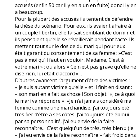
accusés (enfin 50 car il y en a un en fuite) donc il y en
a beaucoup.
Pour la plupart des accusés ils tentent de défendre
la thèse du scénario. Pour eux, ils avaient affaire à
un couple libertin, elle faisait semblant de dormir et
ils pensaient qu’elle se réveillerait pendant l’acte. Ils
mettent tout sur le dos de du mari qui pour eux
était garant du consentement de sa femme : »C’est
pas à moi qu’il faut en vouloir, Madame, C’est à
votre mari » ; ou alors « Ce n’est pas grave qu’elle ne
dise rien, lui était d’accord »…
D’autres avancent l’argument d’être des victimes :
« je suis autant victime qu’elle » et il finit en disant :
« son mari en a fait sa chose ! Son objet ! », ce à quoi
le mari va répondre « »Je n’ai jamais considéré ma
femme comme une marchandise, j’ai toujours été
très fier d’être à ses côtés. J’ai toujours été ébloui
par sa personnalité, j’ai eu envie de la faire
reconnaître… C’est quelqu’un de très, très bien » (le
« j’ai eu envie de la faire reconnaître » fait froid dans