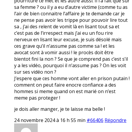
pourriture ce mec et les autre aussi. Il l’a fait que sur
sa femme ? ou il y a eu d’autre victime (comme tu as
l’air de bien connaitre l’affaire je te demande car je
ne pense pas avoir les trippe pour pouvoir lire tout
sa , j’ai des relent de vomit là en lisant tout sa et
c’est pas de l’irrespect mais j’ai eu un fou rire
nerveux en lisant leur excuse, je suis désolé mais
ces grave qu’il n’assume pas comme sa ! et les
avocat sont à vomir aussi ! le procès doit être
bientot fini la non ? Se que je comprend pas c’est s’il
y a les vidéo, pourquoi il n’assume pas ? On les voit
sur ses vidéo non ?
J’espere que ces homme vont aller en prison putain !
comment on peut faire enocre confiance a des
hommes si meme quand on est marié on n’est
meme pas proteger !
je dois aller manger, je te laisse ma belle !
24 novembre 2024 à 16 h 55 min
#66406
Répondre