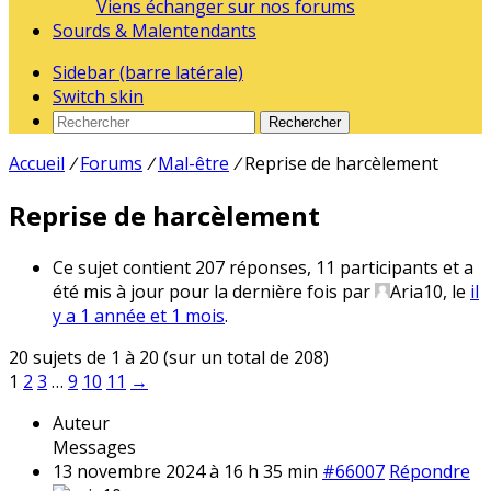
Viens échanger sur nos forums
Sourds & Malentendants
Sidebar (barre latérale)
Switch skin
Rechercher
Accueil
/
Forums
/
Mal-être
/
Reprise de harcèlement
Reprise de harcèlement
Ce sujet contient 207 réponses, 11 participants et a
été mis à jour pour la dernière fois par
Aria10
, le
il
y a 1 année et 1 mois
.
20 sujets de 1 à 20 (sur un total de 208)
1
2
3
…
9
10
11
→
Auteur
Messages
13 novembre 2024 à 16 h 35 min
#66007
Répondre