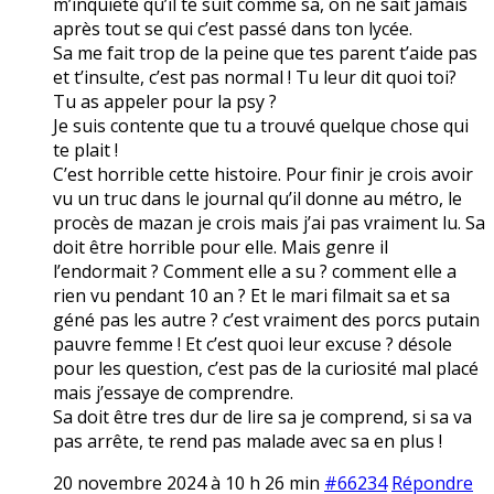
m’inquiete qu’il te suit comme sa, on ne sait jamais
après tout se qui c’est passé dans ton lycée.
Sa me fait trop de la peine que tes parent t’aide pas
et t’insulte, c’est pas normal ! Tu leur dit quoi toi?
Tu as appeler pour la psy ?
Je suis contente que tu a trouvé quelque chose qui
te plait !
C’est horrible cette histoire. Pour finir je crois avoir
vu un truc dans le journal qu’il donne au métro, le
procès de mazan je crois mais j’ai pas vraiment lu. Sa
doit être horrible pour elle. Mais genre il
l’endormait ? Comment elle a su ? comment elle a
rien vu pendant 10 an ? Et le mari filmait sa et sa
géné pas les autre ? c’est vraiment des porcs putain
pauvre femme ! Et c’est quoi leur excuse ? désole
pour les question, c’est pas de la curiosité mal placé
mais j’essaye de comprendre.
Sa doit être tres dur de lire sa je comprend, si sa va
pas arrête, te rend pas malade avec sa en plus !
20 novembre 2024 à 10 h 26 min
#66234
Répondre