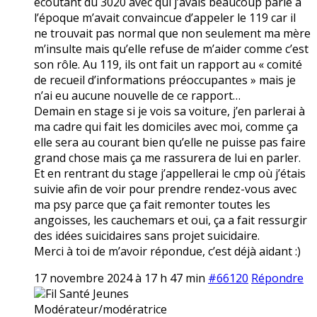
écoutant du 3020 avec qui j’avais beaucoup parlé à
l’époque m’avait convaincue d’appeler le 119 car il
ne trouvait pas normal que non seulement ma mère
m’insulte mais qu’elle refuse de m’aider comme c’est
son rôle. Au 119, ils ont fait un rapport au « comité
de recueil d’informations préoccupantes » mais je
n’ai eu aucune nouvelle de ce rapport…
Demain en stage si je vois sa voiture, j’en parlerai à
ma cadre qui fait les domiciles avec moi, comme ça
elle sera au courant bien qu’elle ne puisse pas faire
grand chose mais ça me rassurera de lui en parler.
Et en rentrant du stage j’appellerai le cmp où j’étais
suivie afin de voir pour prendre rendez-vous avec
ma psy parce que ça fait remonter toutes les
angoisses, les cauchemars et oui, ça a fait ressurgir
des idées suicidaires sans projet suicidaire.
Merci à toi de m’avoir répondue, c’est déjà aidant :)
17 novembre 2024 à 17 h 47 min
#66120
Répondre
Fil Santé Jeunes
Modérateur/modératrice