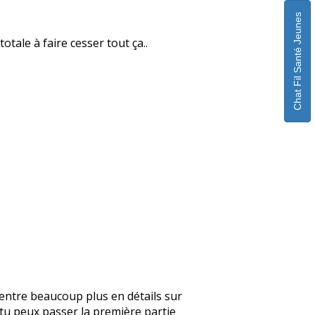
Chat Fil Santé Jeunes
otale à faire cesser tout ça..
je rentre beaucoup plus en détails sur
, tu peux passer la première partie