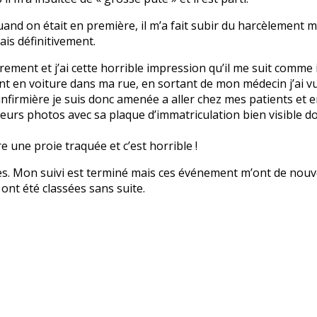
and on était en première, il m’a fait subir du harcèlement mo
ais définitivement.
èrement et j’ai cette horrible impression qu’il me suit comme il 
t en voiture dans ma rue, en sortant de mon médecin j’ai vu s
nfirmière je suis donc amenée a aller chez mes patients et en
sieurs photos avec sa plaque d’immatriculation bien visible d
re une proie traquée et c’est horrible !
es. Mon suivi est terminé mais ces événement m’ont de nouve
ont été classées sans suite.