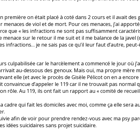
première on était placé à coté dans 2 cours et il avait des ge
ur menaces de viol et de mort. Pour ces menaces, j’ai apport
arce que « les infractions ne sont pas suffisamment caractér
menace sur le retour il me suit et il me balance de la javel (d
s infractions… je ne sais pas ce qu’il leur faut d’autre, peut-
rs culpabilisée car le harcèlement a commencé le jour où j’ai
 m’arrivait au-dessous des genoux. Mais oui, ma propre mère m
evant elle (et avec le procès de Gisèle Pélicot on en a encor
ait convaincue d’appeler le 119 car il ne trouvait pas norm
on rôle. Au 119, ils ont fait un rapport au « comité de recue
ma cadre qui fait les domiciles avec moi, comme ça elle sera 
er.
 suivie afin de voir pour prendre rendez-vous avec ma psy par
es idées suicidaires sans projet suicidaire.