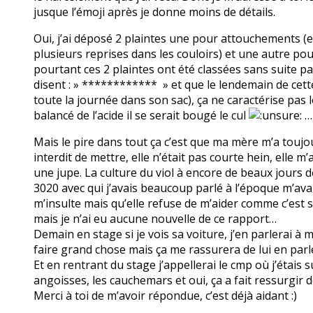
jusque l’émoji après je donne moins de détails.
Oui, j’ai déposé 2 plaintes une pour attouchements (en 
plusieurs reprises dans les couloirs) et une autre po
pourtant ces 2 plaintes ont été classées sans suite p
disent : » ************ » et que le lendemain de cette 
toute la journée dans son sac), ça ne caractérise pas le
balancé de l’acide il se serait bougé le cul
…
Mais le pire dans tout ça c’est que ma mère m’a toujou
interdit de mettre, elle n’était pas courte hein, elle
une jupe. La culture du viol à encore de beaux jours d
3020 avec qui j’avais beaucoup parlé à l’époque m’av
m’insulte mais qu’elle refuse de m’aider comme c’est s
mais je n’ai eu aucune nouvelle de ce rapport…
Demain en stage si je vois sa voiture, j’en parlerai à 
faire grand chose mais ça me rassurera de lui en parl
Et en rentrant du stage j’appellerai le cmp où j’étais
angoisses, les cauchemars et oui, ça a fait ressurgir d
Merci à toi de m’avoir répondue, c’est déjà aidant :)