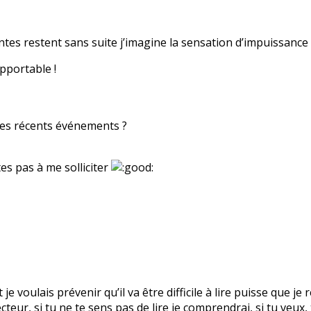
intes restent sans suite j’imagine la sensation d’impuissance t
pportable !
des récents événements ?
es pas à me solliciter
t je voulais prévenir qu’il va être difficile à lire puisse que 
ecteur, si tu ne te sens pas de lire je comprendrai, si tu veux