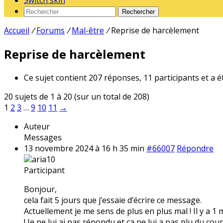
Switch skin
Rechercher
Accueil
/
Forums
/
Mal-être
/
Reprise de harcèlement
Reprise de harcèlement
Ce sujet contient 207 réponses, 11 participants et a é
20 sujets de 1 à 20 (sur un total de 208)
1
2
3
…
9
10
11
→
Auteur
Messages
13 novembre 2024 à 16 h 35 min
#66007
Répondre
aria10
Participant
Bonjour,
cela fait 5 jours que j’essaie d’écrire ce message.
Actuellement je me sens de plus en plus mal ! Il y a 1
! Je ne lui ai pas répondu et ça ne lui a pas plu du coup 