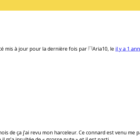
té mis à jour pour la dernière fois par
Aria10
, le
il y a 1 an
 mois de ça j’ai revu mon harceleur. Ce connard est venu me pa
il m’a insultée de « grosse pute » et il est parti.