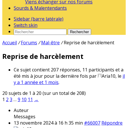
Viens échanger sur nos forums
Sourds & Malentendants
Sidebar (barre latérale)
Switch skin
Rechercher
Accueil
/
Forums
/
Mal-être
/
Reprise de harcèlement
Reprise de harcèlement
Ce sujet contient 207 réponses, 11 participants et a
été mis à jour pour la dernière fois par
Aria10
, le
il
y a 1 année et 1 mois
.
20 sujets de 1 à 20 (sur un total de 208)
1
2
3
…
9
10
11
→
Auteur
Messages
13 novembre 2024 à 16 h 35 min
#66007
Répondre