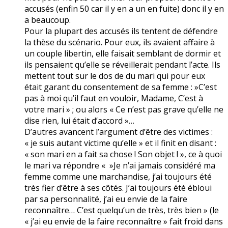
accusés (enfin 50 car il y en a un en fuite) donc il y en
a beaucoup.
Pour la plupart des accusés ils tentent de défendre
la thèse du scénario. Pour eux, ils avaient affaire à
un couple libertin, elle faisait semblant de dormir et
ils pensaient qu’elle se réveillerait pendant l’acte. Ils
mettent tout sur le dos de du mari qui pour eux
était garant du consentement de sa femme : »C’est
pas à moi qu’il faut en vouloir, Madame, C’est à
votre mari » ; ou alors « Ce n’est pas grave qu’elle ne
dise rien, lui était d’accord »…
D’autres avancent l’argument d’être des victimes :
« je suis autant victime qu’elle » et il finit en disant :
« son mari en a fait sa chose ! Son objet ! », ce à quoi
le mari va répondre « »Je n’ai jamais considéré ma
femme comme une marchandise, j’ai toujours été
très fier d’être à ses côtés. J’ai toujours été ébloui
par sa personnalité, j’ai eu envie de la faire
reconnaître… C’est quelqu’un de très, très bien » (le
« j’ai eu envie de la faire reconnaître » fait froid dans