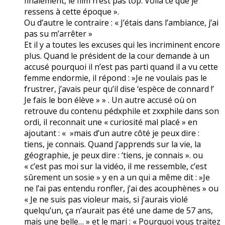
finalement, le film n’est pas top. Voilà ce que je
ressens à cette époque ».
Ou d’autre le contraire : « J’étais dans l’ambiance, j’ai
pas su m’arrêter »
Et il y a toutes les excuses qui les incriminent encore
plus. Quand le président de la cour demande à un
accusé pourquoi il n’est pas parti quand il a vu cette
femme endormie, il répond : »Je ne voulais pas le
frustrer, j’avais peur qu’il dise ‘espèce de connard !’
Je fais le bon élève » » . Un autre accusé où on
retrouve du contenu pédxphile et zxxphile dans son
ordi, il reconnait une « curiosité mal placé » en
ajoutant : « »mais d’un autre côté je peux dire :
tiens, je connais. Quand j’apprends sur la vie, la
géographie, je peux dire : ‘tiens, je connais ». ou
« c’est pas moi sur la vidéo, il me ressemble, c’est
sûrement un sosie » y en a un qui a même dit : »Je
ne l’ai pas entendu ronfler, j’ai des acouphènes » ou
« Je ne suis pas violeur mais, si j’aurais violé
quelqu’un, ça n’aurait pas été une dame de 57 ans,
mais une belle… » et le mari : « Pourquoi vous traitez