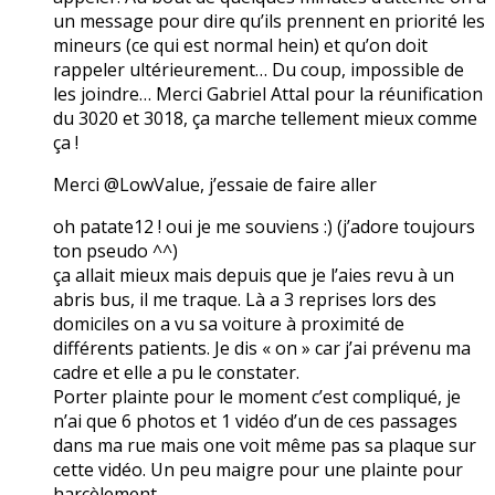
un message pour dire qu’ils prennent en priorité les
mineurs (ce qui est normal hein) et qu’on doit
rappeler ultérieurement… Du coup, impossible de
les joindre… Merci Gabriel Attal pour la réunification
du 3020 et 3018, ça marche tellement mieux comme
ça !
Merci @LowValue, j’essaie de faire aller
oh patate12 ! oui je me souviens :) (j’adore toujours
ton pseudo ^^)
ça allait mieux mais depuis que je l’aies revu à un
abris bus, il me traque. Là a 3 reprises lors des
domiciles on a vu sa voiture à proximité de
différents patients. Je dis « on » car j’ai prévenu ma
cadre et elle a pu le constater.
Porter plainte pour le moment c’est compliqué, je
n’ai que 6 photos et 1 vidéo d’un de ces passages
dans ma rue mais one voit même pas sa plaque sur
cette vidéo. Un peu maigre pour une plainte pour
harcèlement…