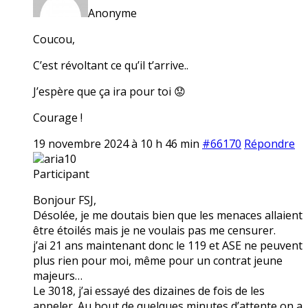
Anonyme
Coucou,
C’est révoltant ce qu’il t’arrive..
J’espère que ça ira pour toi 😟
Courage !
19 novembre 2024 à 10 h 46 min
#66170
Répondre
aria10
Participant
Bonjour FSJ,
Désolée, je me doutais bien que les menaces allaient
être étoilés mais je ne voulais pas me censurer.
j’ai 21 ans maintenant donc le 119 et ASE ne peuvent
plus rien pour moi, même pour un contrat jeune
majeurs…
Le 3018, j’ai essayé des dizaines de fois de les
appeler. Au bout de quelques minutes d’attente on a