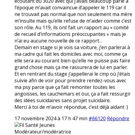
écoutant du 3020 avec qui j’avais beaucoup parlé à
l’époque m’avait convaincue d’appeler le 119 car il
ne trouvait pas normal que non seulement ma mère
m’insulte mais qu’elle refuse de m’aider comme c’est
son rôle. Au 119, ils ont fait un rapport au « comité
de recueil d’informations préoccupantes » mais je
n’ai eu aucune nouvelle de ce rapport…
Demain en stage si je vois sa voiture, j’en parlerai à
ma cadre qui fait les domiciles avec moi, comme ça
elle sera au courant bien qu’elle ne puisse pas faire
grand chose mais ça me rassurera de lui en parler.
Et en rentrant du stage j’appellerai le cmp où j’étais
suivie afin de voir pour prendre rendez-vous avec
ma psy parce que ça fait remonter toutes les
angoisses, les cauchemars et oui, ça a fait ressurgir
des idées suicidaires sans projet suicidaire.
Merci à toi de m’avoir répondue, c’est déjà aidant :)
17 novembre 2024 à 17 h 47 min
#66120
Répondre
Fil Santé Jeunes
Modérateur/modératrice