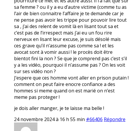
pourriture ce mec et les autre aussi. Il l’a fait que sur
sa femme ? ou il y a eu d’autre victime (comme tu as
l’air de bien connaitre l’affaire je te demande car je
ne pense pas avoir les trippe pour pouvoir lire tout
sa , j’ai des relent de vomit là en lisant tout sa et
c’est pas de l’irrespect mais j’ai eu un fou rire
nerveux en lisant leur excuse, je suis désolé mais
ces grave qu’il n’assume pas comme sa ! et les
avocat sont à vomir aussi ! le procès doit être
bientot fini la non ? Se que je comprend pas c’est s’il
y a les vidéo, pourquoi il n’assume pas ? On les voit
sur ses vidéo non ?
J’espere que ces homme vont aller en prison putain !
comment on peut faire enocre confiance a des
hommes si meme quand on est marié on n’est
meme pas proteger !
je dois aller manger, je te laisse ma belle !
24 novembre 2024 à 16 h 55 min
#66406
Répondre