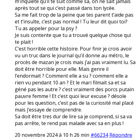
m’inquiete qu’il te suit comme sa, on ne sait jamais
après tout se qui c’est passé dans ton lycée.
Sa me fait trop de la peine que tes parent t’aide pas
et t’insulte, c’est pas normal ! Tu leur dit quoi toi?
Tu as appeler pour la psy ?
Je suis contente que tu a trouvé quelque chose qui
te plait !
C’est horrible cette histoire. Pour finir je crois avoir
vu un truc dans le journal qu’il donne au métro, le
procès de mazan je crois mais j’ai pas vraiment lu. Sa
doit être horrible pour elle. Mais genre il
l’endormait ? Comment elle a su ? comment elle a
rien vu pendant 10 an ? Et le mari filmait sa et sa
géné pas les autre ? c’est vraiment des porcs putain
pauvre femme ! Et c’est quoi leur excuse ? désole
pour les question, c’est pas de la curiosité mal placé
mais j’essaye de comprendre.
Sa doit être tres dur de lire sa je comprend, si sa va
pas arrête, te rend pas malade avec sa en plus !
20 novembre 2024 à 10 h 26 min
#66234
Répondre