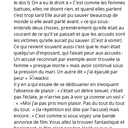
le dos !). On a eu le droit à « C’est comme les femmes
battues, elles ne disent rien, et quand elles parlent
c’est trop tard Elle aurait pu sauver beaucoup de
monde si elle avait parlé avant. » ce qui sous-
entends deux choses, premièrement qu’elle était au
courant de ce qu’il se passait et que les accusés sont
les victimes qu’elle aurait pu sauver. (C’est à vomir)
Ce qui revient souvent aussi c’est que le mari était
quelqu’un d’imposant, qui faisait peur aux accusés :
Un accusé reconnait par exemple avoir trouvée la
femme « presque morte » mais avoir continué sous
la pression du mari. Un autre dit « J’ai éjaculé par
peur ».
Il y en a qui essaie de se dédouaner en invoquant
l’absence de plaisir : « c’était un délire sexuel, c’était
pas l’éclate, je n’arrive pas à voir ça comme un viol »’
: « »Moi j’ai pas pris mon plaisir. Pas du tout du tout
du tout. » (la répétition est dite par l’accusé) mais
encore ; « C’est comme si vous voyez une bande
annonce de film. Vous allez la trouver fantastique et