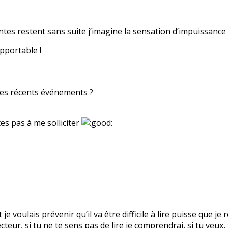
intes restent sans suite j’imagine la sensation d’impuissance t
pportable !
des récents événements ?
es pas à me solliciter
t je voulais prévenir qu’il va être difficile à lire puisse que 
ecteur, si tu ne te sens pas de lire je comprendrai, si tu veux