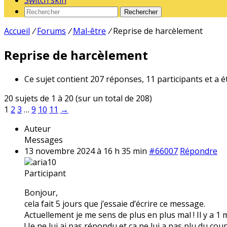
Switch skin
Rechercher
Accueil
/
Forums
/
Mal-être
/
Reprise de harcèlement
Reprise de harcèlement
Ce sujet contient 207 réponses, 11 participants et a é
20 sujets de 1 à 20 (sur un total de 208)
1
2
3
…
9
10
11
→
Auteur
Messages
13 novembre 2024 à 16 h 35 min
#66007
Répondre
aria10
Participant
Bonjour,
cela fait 5 jours que j’essaie d’écrire ce message.
Actuellement je me sens de plus en plus mal ! Il y a 1
! Je ne lui ai pas répondu et ça ne lui a pas plu du coup 