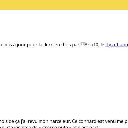
té mis à jour pour la dernière fois par
Aria10
, le
il y a 1 an
 mois de ça j’ai revu mon harceleur. Ce connard est venu me pa
il m’a insultée de « grosse pute » et il est parti.