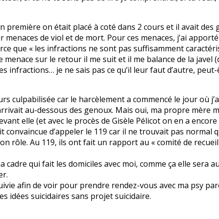
première on était placé à coté dans 2 cours et il avait des ge
ur menaces de viol et de mort. Pour ces menaces, j’ai apport
arce que « les infractions ne sont pas suffisamment caractér
menace sur le retour il me suit et il me balance de la javel (d
s infractions… je ne sais pas ce qu’il leur faut d’autre, peut-
rs culpabilisée car le harcèlement a commencé le jour où j’ai
 m’arrivait au-dessous des genoux. Mais oui, ma propre mère m
evant elle (et avec le procès de Gisèle Pélicot on en a encor
ait convaincue d’appeler le 119 car il ne trouvait pas norm
on rôle. Au 119, ils ont fait un rapport au « comité de recue
ma cadre qui fait les domiciles avec moi, comme ça elle sera 
er.
 suivie afin de voir pour prendre rendez-vous avec ma psy par
es idées suicidaires sans projet suicidaire.