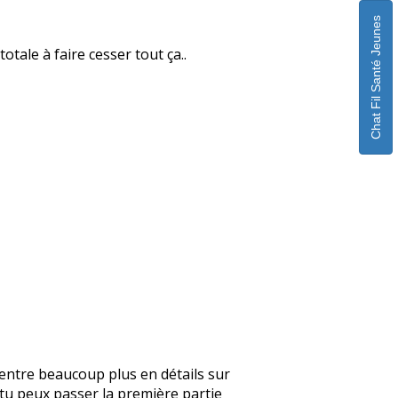
Chat Fil Santé Jeunes
otale à faire cesser tout ça..
je rentre beaucoup plus en détails sur
, tu peux passer la première partie