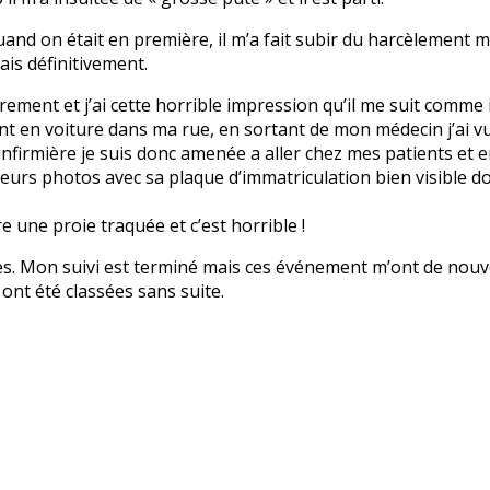
and on était en première, il m’a fait subir du harcèlement mo
ais définitivement.
èrement et j’ai cette horrible impression qu’il me suit comme il 
t en voiture dans ma rue, en sortant de mon médecin j’ai vu s
nfirmière je suis donc amenée a aller chez mes patients et en
sieurs photos avec sa plaque d’immatriculation bien visible d
re une proie traquée et c’est horrible !
es. Mon suivi est terminé mais ces événement m’ont de nouve
ont été classées sans suite.