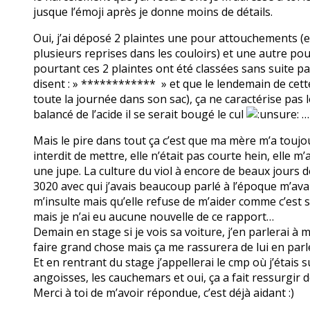
jusque l’émoji après je donne moins de détails.
Oui, j’ai déposé 2 plaintes une pour attouchements (en 
plusieurs reprises dans les couloirs) et une autre po
pourtant ces 2 plaintes ont été classées sans suite p
disent : » ************ » et que le lendemain de cette 
toute la journée dans son sac), ça ne caractérise pas le
balancé de l’acide il se serait bougé le cul
…
Mais le pire dans tout ça c’est que ma mère m’a toujou
interdit de mettre, elle n’était pas courte hein, elle
une jupe. La culture du viol à encore de beaux jours d
3020 avec qui j’avais beaucoup parlé à l’époque m’av
m’insulte mais qu’elle refuse de m’aider comme c’est s
mais je n’ai eu aucune nouvelle de ce rapport…
Demain en stage si je vois sa voiture, j’en parlerai à 
faire grand chose mais ça me rassurera de lui en parl
Et en rentrant du stage j’appellerai le cmp où j’étais
angoisses, les cauchemars et oui, ça a fait ressurgir d
Merci à toi de m’avoir répondue, c’est déjà aidant :)