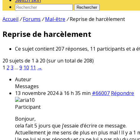
Switch skin
Rechercher
Accueil
/
Forums
/
Mal-être
/
Reprise de harcèlement
Reprise de harcèlement
Ce sujet contient 207 réponses, 11 participants et a é
20 sujets de 1 à 20 (sur un total de 208)
1
2
3
…
9
10
11
→
Auteur
Messages
13 novembre 2024 à 16 h 35 min
#66007
Répondre
aria10
Participant
Bonjour,
cela fait 5 jours que j’essaie d’écrire ce message.
Actuellement je me sens de plus en plus mal ! Il y a 1
! Je ne lui ai pas répondu et ça ne lui a pas plu du coup 