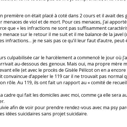
première on était placé à coté dans 2 cours et il avait des ge
ur menaces de viol et de mort. Pour ces menaces, j’ai apport
arce que « les infractions ne sont pas suffisamment caractér
menace sur le retour il me suit et il me balance de la javel (d
s infractions… je ne sais pas ce qu’il leur faut d’autre, peut-
rs culpabilisée car le harcèlement a commencé le jour où j’ai
 m’arrivait au-dessous des genoux. Mais oui, ma propre mère m
evant elle (et avec le procès de Gisèle Pélicot on en a encor
ait convaincue d’appeler le 119 car il ne trouvait pas norm
on rôle. Au 119, ils ont fait un rapport au « comité de recue
ma cadre qui fait les domiciles avec moi, comme ça elle sera 
er.
 suivie afin de voir pour prendre rendez-vous avec ma psy par
es idées suicidaires sans projet suicidaire.