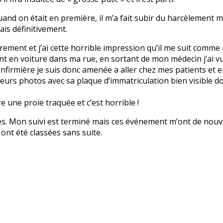
and on était en première, il m’a fait subir du harcèlement mo
ais définitivement.
èrement et j’ai cette horrible impression qu’il me suit comme il 
t en voiture dans ma rue, en sortant de mon médecin j’ai vu s
nfirmière je suis donc amenée a aller chez mes patients et en
sieurs photos avec sa plaque d’immatriculation bien visible d
re une proie traquée et c’est horrible !
es. Mon suivi est terminé mais ces événement m’ont de nouve
ont été classées sans suite.