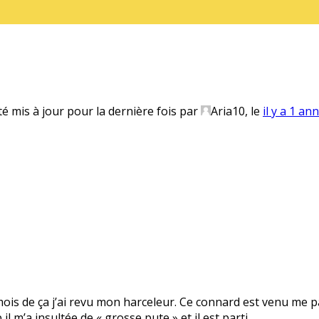
té mis à jour pour la dernière fois par
Aria10
, le
il y a 1 an
 mois de ça j’ai revu mon harceleur. Ce connard est venu me pa
il m’a insultée de « grosse pute » et il est parti.