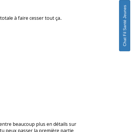
Chat Fil Santé Jeunes
otale à faire cesser tout ça..
je rentre beaucoup plus en détails sur
, tu peux passer la première partie