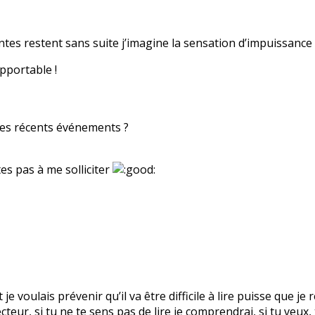
intes restent sans suite j’imagine la sensation d’impuissance t
pportable !
des récents événements ?
es pas à me solliciter
t je voulais prévenir qu’il va être difficile à lire puisse que 
ecteur, si tu ne te sens pas de lire je comprendrai, si tu veux