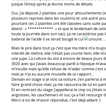
jusque l’émoji après je donne moins de détails.
Oui, j’ai déposé 2 plaintes une pour attouchements (en 
plusieurs reprises dans les couloirs) et une autre po
pourtant ces 2 plaintes ont été classées sans suite p
disent : » ************ » et que le lendemain de cette 
toute la journée dans son sac), ça ne caractérise pas le
balancé de l’acide il se serait bougé le cul
…
Mais le pire dans tout ça c’est que ma mère m’a toujou
interdit de mettre, elle n’était pas courte hein, elle
une jupe. La culture du viol à encore de beaux jours d
3020 avec qui j’avais beaucoup parlé à l’époque m’av
m’insulte mais qu’elle refuse de m’aider comme c’est s
mais je n’ai eu aucune nouvelle de ce rapport…
Demain en stage si je vois sa voiture, j’en parlerai à 
faire grand chose mais ça me rassurera de lui en parl
Et en rentrant du stage j’appellerai le cmp où j’étais
angoisses, les cauchemars et oui, ça a fait ressurgir d
Merci à toi de m’avoir répondue, c’est déjà aidant :)