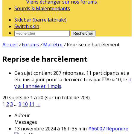
Viens échanger sur nos forums
Sourds & Malentendants
Sidebar (barre latérale)
Switch skin
Rechercher
Accueil
/
Forums
/
Mal-être
/
Reprise de harcèlement
Reprise de harcèlement
Ce sujet contient 207 réponses, 11 participants et a
été mis à jour pour la dernière fois par
Aria10
, le
il
y a 1 année et 1 mois
.
20 sujets de 1 à 20 (sur un total de 208)
1
2
3
…
9
10
11
→
Auteur
Messages
13 novembre 2024 à 16 h 35 min
#66007
Répondre