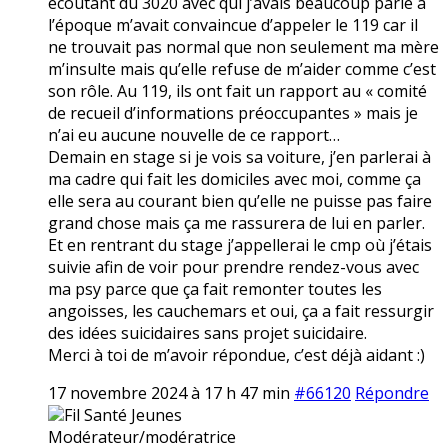
écoutant du 3020 avec qui j’avais beaucoup parlé à
l’époque m’avait convaincue d’appeler le 119 car il
ne trouvait pas normal que non seulement ma mère
m’insulte mais qu’elle refuse de m’aider comme c’est
son rôle. Au 119, ils ont fait un rapport au « comité
de recueil d’informations préoccupantes » mais je
n’ai eu aucune nouvelle de ce rapport…
Demain en stage si je vois sa voiture, j’en parlerai à
ma cadre qui fait les domiciles avec moi, comme ça
elle sera au courant bien qu’elle ne puisse pas faire
grand chose mais ça me rassurera de lui en parler.
Et en rentrant du stage j’appellerai le cmp où j’étais
suivie afin de voir pour prendre rendez-vous avec
ma psy parce que ça fait remonter toutes les
angoisses, les cauchemars et oui, ça a fait ressurgir
des idées suicidaires sans projet suicidaire.
Merci à toi de m’avoir répondue, c’est déjà aidant :)
17 novembre 2024 à 17 h 47 min
#66120
Répondre
Fil Santé Jeunes
Modérateur/modératrice