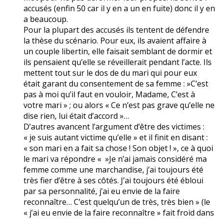
accusés (enfin 50 car il y en a un en fuite) donc il y en
a beaucoup.
Pour la plupart des accusés ils tentent de défendre
la thèse du scénario. Pour eux, ils avaient affaire à
un couple libertin, elle faisait semblant de dormir et
ils pensaient qu’elle se réveillerait pendant l’acte. Ils
mettent tout sur le dos de du mari qui pour eux
était garant du consentement de sa femme : »C’est
pas à moi qu’il faut en vouloir, Madame, C’est à
votre mari » ; ou alors « Ce n’est pas grave qu’elle ne
dise rien, lui était d’accord »…
D’autres avancent l’argument d’être des victimes :
« je suis autant victime qu’elle » et il finit en disant :
« son mari en a fait sa chose ! Son objet ! », ce à quoi
le mari va répondre « »Je n’ai jamais considéré ma
femme comme une marchandise, j’ai toujours été
très fier d’être à ses côtés. J’ai toujours été ébloui
par sa personnalité, j’ai eu envie de la faire
reconnaître… C’est quelqu’un de très, très bien » (le
« j’ai eu envie de la faire reconnaître » fait froid dans