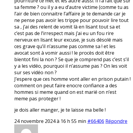
pourriture ce mec et les autre aussi. Il l’a fait que sur
sa femme ? ou il y a eu d’autre victime (comme tu as
l’air de bien connaitre l’affaire je te demande car je
ne pense pas avoir les trippe pour pouvoir lire tout
sa , j’ai des relent de vomit là en lisant tout sa et
c’est pas de l’irrespect mais j’ai eu un fou rire
nerveux en lisant leur excuse, je suis désolé mais
ces grave qu’il n’assume pas comme sa ! et les
avocat sont à vomir aussi ! le procès doit être
bientot fini la non ? Se que je comprend pas c’est s’il
y a les vidéo, pourquoi il n’assume pas ? On les voit
sur ses vidéo non ?
J’espere que ces homme vont aller en prison putain !
comment on peut faire enocre confiance a des
hommes si meme quand on est marié on n’est
meme pas proteger !
je dois aller manger, je te laisse ma belle !
24 novembre 2024 à 16 h 55 min
#66406
Répondre