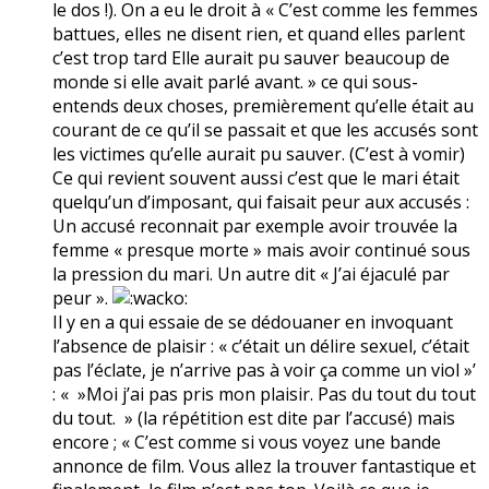
le dos !). On a eu le droit à « C’est comme les femmes
battues, elles ne disent rien, et quand elles parlent
c’est trop tard Elle aurait pu sauver beaucoup de
monde si elle avait parlé avant. » ce qui sous-
entends deux choses, premièrement qu’elle était au
courant de ce qu’il se passait et que les accusés sont
les victimes qu’elle aurait pu sauver. (C’est à vomir)
Ce qui revient souvent aussi c’est que le mari était
quelqu’un d’imposant, qui faisait peur aux accusés :
Un accusé reconnait par exemple avoir trouvée la
femme « presque morte » mais avoir continué sous
la pression du mari. Un autre dit « J’ai éjaculé par
peur ».
Il y en a qui essaie de se dédouaner en invoquant
l’absence de plaisir : « c’était un délire sexuel, c’était
pas l’éclate, je n’arrive pas à voir ça comme un viol »’
: « »Moi j’ai pas pris mon plaisir. Pas du tout du tout
du tout. » (la répétition est dite par l’accusé) mais
encore ; « C’est comme si vous voyez une bande
annonce de film. Vous allez la trouver fantastique et