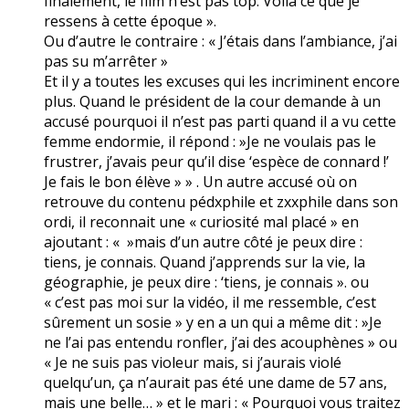
finalement, le film n’est pas top. Voilà ce que je
ressens à cette époque ».
Ou d’autre le contraire : « J’étais dans l’ambiance, j’ai
pas su m’arrêter »
Et il y a toutes les excuses qui les incriminent encore
plus. Quand le président de la cour demande à un
accusé pourquoi il n’est pas parti quand il a vu cette
femme endormie, il répond : »Je ne voulais pas le
frustrer, j’avais peur qu’il dise ‘espèce de connard !’
Je fais le bon élève » » . Un autre accusé où on
retrouve du contenu pédxphile et zxxphile dans son
ordi, il reconnait une « curiosité mal placé » en
ajoutant : « »mais d’un autre côté je peux dire :
tiens, je connais. Quand j’apprends sur la vie, la
géographie, je peux dire : ‘tiens, je connais ». ou
« c’est pas moi sur la vidéo, il me ressemble, c’est
sûrement un sosie » y en a un qui a même dit : »Je
ne l’ai pas entendu ronfler, j’ai des acouphènes » ou
« Je ne suis pas violeur mais, si j’aurais violé
quelqu’un, ça n’aurait pas été une dame de 57 ans,
mais une belle… » et le mari : « Pourquoi vous traitez