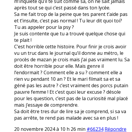
m’inquiete qu’il te suit comme sa, on ne sait jamais
après tout se qui c’est passé dans ton lycée.
Sa me fait trop de la peine que tes parent t’aide pas
et t’insulte, c’est pas normal ! Tu leur dit quoi toi?
Tu as appeler pour la psy ?
Je suis contente que tu a trouvé quelque chose qui
te plait !
C’est horrible cette histoire. Pour finir je crois avoir
vu un truc dans le journal qu’il donne au métro, le
procès de mazan je crois mais j’ai pas vraiment lu. Sa
doit être horrible pour elle. Mais genre il
l’endormait ? Comment elle a su ? comment elle a
rien vu pendant 10 an ? Et le mari filmait sa et sa
géné pas les autre ? c’est vraiment des porcs putain
pauvre femme ! Et c’est quoi leur excuse ? désole
pour les question, c’est pas de la curiosité mal placé
mais j’essaye de comprendre.
Sa doit être tres dur de lire sa je comprend, si sa va
pas arrête, te rend pas malade avec sa en plus !
20 novembre 2024 à 10 h 26 min
#66234
Répondre