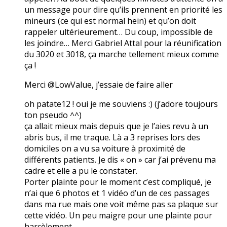
un message pour dire qu’ils prennent en priorité les
mineurs (ce qui est normal hein) et qu’on doit
rappeler ultérieurement… Du coup, impossible de
les joindre… Merci Gabriel Attal pour la réunification
du 3020 et 3018, ça marche tellement mieux comme
ça !
Merci @LowValue, j’essaie de faire aller
oh patate12 ! oui je me souviens :) (j’adore toujours
ton pseudo ^^)
ça allait mieux mais depuis que je l’aies revu à un
abris bus, il me traque. Là a 3 reprises lors des
domiciles on a vu sa voiture à proximité de
différents patients. Je dis « on » car j’ai prévenu ma
cadre et elle a pu le constater.
Porter plainte pour le moment c’est compliqué, je
n’ai que 6 photos et 1 vidéo d’un de ces passages
dans ma rue mais one voit même pas sa plaque sur
cette vidéo. Un peu maigre pour une plainte pour
harcèlement…