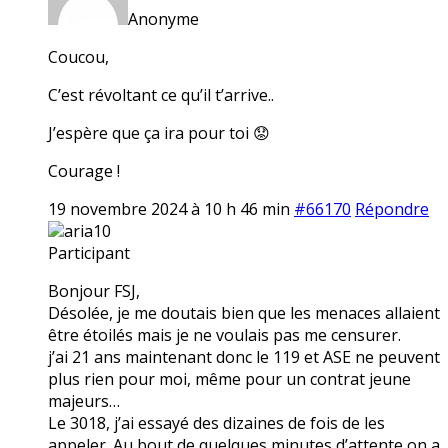
Anonyme
Coucou,
C’est révoltant ce qu’il t’arrive..
J’espère que ça ira pour toi 😟
Courage !
19 novembre 2024 à 10 h 46 min
#66170
Répondre
aria10
Participant
Bonjour FSJ,
Désolée, je me doutais bien que les menaces allaient
être étoilés mais je ne voulais pas me censurer.
j’ai 21 ans maintenant donc le 119 et ASE ne peuvent
plus rien pour moi, même pour un contrat jeune
majeurs…
Le 3018, j’ai essayé des dizaines de fois de les
appeler. Au bout de quelques minutes d’attente on a