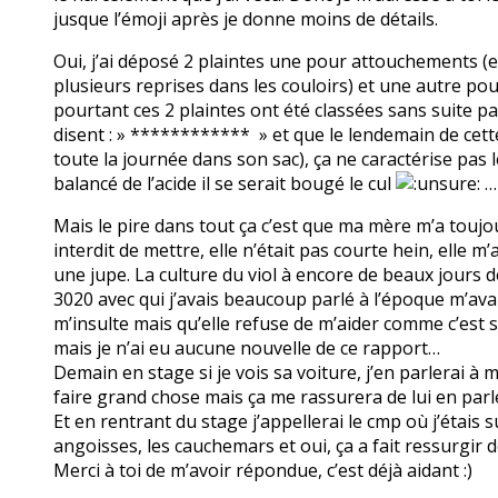
jusque l’émoji après je donne moins de détails.
Oui, j’ai déposé 2 plaintes une pour attouchements (en 
plusieurs reprises dans les couloirs) et une autre po
pourtant ces 2 plaintes ont été classées sans suite p
disent : » ************ » et que le lendemain de cette 
toute la journée dans son sac), ça ne caractérise pas le
balancé de l’acide il se serait bougé le cul
…
Mais le pire dans tout ça c’est que ma mère m’a toujou
interdit de mettre, elle n’était pas courte hein, elle
une jupe. La culture du viol à encore de beaux jours d
3020 avec qui j’avais beaucoup parlé à l’époque m’av
m’insulte mais qu’elle refuse de m’aider comme c’est s
mais je n’ai eu aucune nouvelle de ce rapport…
Demain en stage si je vois sa voiture, j’en parlerai à 
faire grand chose mais ça me rassurera de lui en parl
Et en rentrant du stage j’appellerai le cmp où j’étais
angoisses, les cauchemars et oui, ça a fait ressurgir d
Merci à toi de m’avoir répondue, c’est déjà aidant :)