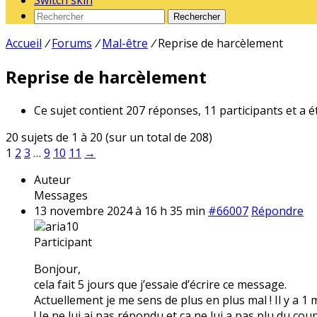
Switch skin
Rechercher
Accueil
/
Forums
/
Mal-être
/
Reprise de harcèlement
Reprise de harcèlement
Ce sujet contient 207 réponses, 11 participants et a é
20 sujets de 1 à 20 (sur un total de 208)
1
2
3
…
9
10
11
→
Auteur
Messages
13 novembre 2024 à 16 h 35 min
#66007
Répondre
aria10
Participant
Bonjour,
cela fait 5 jours que j’essaie d’écrire ce message.
Actuellement je me sens de plus en plus mal ! Il y a 1
! Je ne lui ai pas répondu et ça ne lui a pas plu du coup 