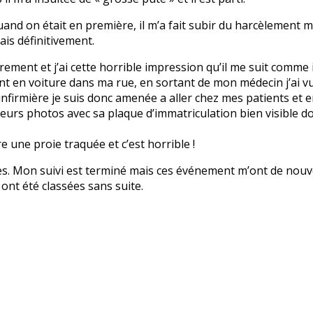
and on était en première, il m’a fait subir du harcèlement mo
ais définitivement.
èrement et j’ai cette horrible impression qu’il me suit comme il 
t en voiture dans ma rue, en sortant de mon médecin j’ai vu s
nfirmière je suis donc amenée a aller chez mes patients et en
sieurs photos avec sa plaque d’immatriculation bien visible d
re une proie traquée et c’est horrible !
es. Mon suivi est terminé mais ces événement m’ont de nouve
ont été classées sans suite.