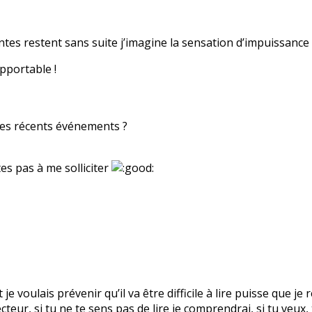
intes restent sans suite j’imagine la sensation d’impuissance t
pportable !
des récents événements ?
es pas à me solliciter
t je voulais prévenir qu’il va être difficile à lire puisse que 
ecteur, si tu ne te sens pas de lire je comprendrai, si tu veux