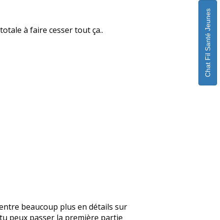
Chat Fil Santé Jeunes
otale à faire cesser tout ça..
je rentre beaucoup plus en détails sur
, tu peux passer la première partie