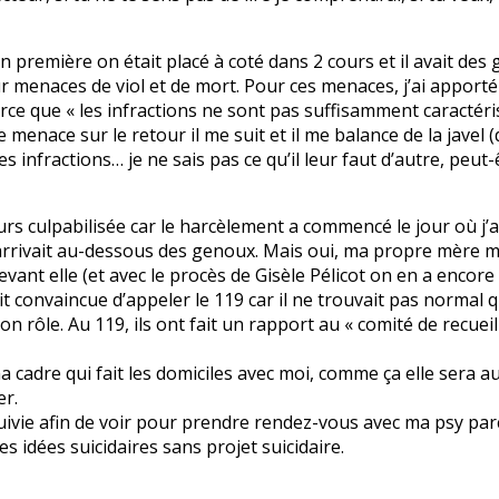
première on était placé à coté dans 2 cours et il avait des ge
ur menaces de viol et de mort. Pour ces menaces, j’ai apport
arce que « les infractions ne sont pas suffisamment caractér
menace sur le retour il me suit et il me balance de la javel (d
s infractions… je ne sais pas ce qu’il leur faut d’autre, peut-
rs culpabilisée car le harcèlement a commencé le jour où j’ai
 m’arrivait au-dessous des genoux. Mais oui, ma propre mère m
evant elle (et avec le procès de Gisèle Pélicot on en a encor
ait convaincue d’appeler le 119 car il ne trouvait pas norm
on rôle. Au 119, ils ont fait un rapport au « comité de recue
ma cadre qui fait les domiciles avec moi, comme ça elle sera 
er.
 suivie afin de voir pour prendre rendez-vous avec ma psy par
es idées suicidaires sans projet suicidaire.