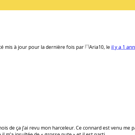
té mis à jour pour la dernière fois par
Aria10
, le
il y a 1 an
 mois de ça j’ai revu mon harceleur. Ce connard est venu me pa
il m’a insultée de « grosse pute » et il est parti.