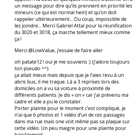
un message pour dire qu’ils prennent en priorité les
mineurs (ce qui est normal hein) et qu’on doit
rappeler ultérieurement… Du coup, impossible de
les joindre… Merci Gabriel Attal pour la réunification
du 3020 et 3018, ça marche tellement mieux comme
ça !
Merci @LowValue, j’essaie de faire aller
oh patate12 ! oui je me souviens :) (j’adore toujours
ton pseudo ^^)
ça allait mieux mais depuis que je l’aies revu à un
abris bus, il me traque. Là a 3 reprises lors des
domiciles on a vu sa voiture à proximité de
différents patients. Je dis « on » car j’ai prévenu ma
cadre et elle a pu le constater.
Porter plainte pour le moment c’est compliqué, je
n’ai que 6 photos et 1 vidéo d’un de ces passages
dans ma rue mais one voit même pas sa plaque sur
cette vidéo. Un peu maigre pour une plainte pour
harcèlement…