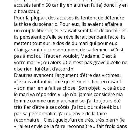
accusés (enfin 50 car il y en a un en fuite) donc il y en
a beaucoup.
Pour la plupart des accusés ils tentent de défendre
la thèse du scénario. Pour eux, ils avaient affaire à
un couple libertin, elle faisait semblant de dormir et
ils pensaient qu’elle se réveillerait pendant l’acte. Ils
mettent tout sur le dos de du mari qui pour eux
était garant du consentement de sa femme : »C’est
pas à moi qu’il faut en vouloir, Madame, C’est à
votre mari » ; ou alors « Ce n’est pas grave qu’elle ne
dise rien, lui était d’accord »…
D’autres avancent l’argument d’être des victimes :
« je suis autant victime qu’elle » et il finit en disant :
« son mari en a fait sa chose ! Son objet ! », ce à quoi
le mari va répondre « »Je n’ai jamais considéré ma
femme comme une marchandise, j’ai toujours été
très fier d’être à ses côtés. J’ai toujours été ébloui
par sa personnalité, j’ai eu envie de la faire
reconnaître… C’est quelqu’un de très, très bien » (le
« j’ai eu envie de la faire reconnaître » fait froid dans