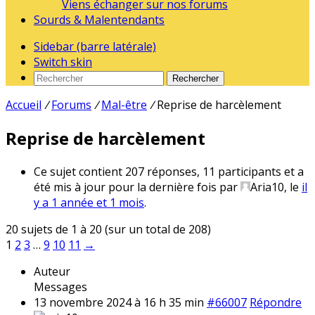
Viens échanger sur nos forums
Sourds & Malentendants
Sidebar (barre latérale)
Switch skin
Rechercher
Accueil
/
Forums
/
Mal-être
/
Reprise de harcèlement
Reprise de harcèlement
Ce sujet contient 207 réponses, 11 participants et a
été mis à jour pour la dernière fois par
Aria10
, le
il
y a 1 année et 1 mois
.
20 sujets de 1 à 20 (sur un total de 208)
1
2
3
…
9
10
11
→
Auteur
Messages
13 novembre 2024 à 16 h 35 min
#66007
Répondre