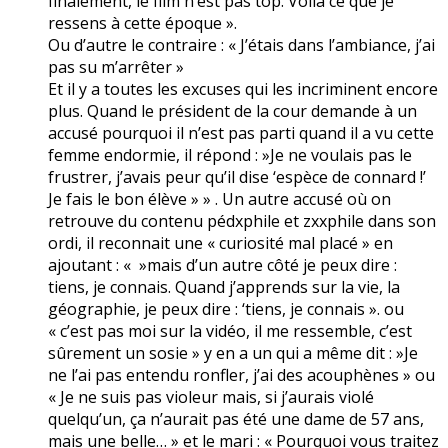
finalement, le film n’est pas top. Voilà ce que je
ressens à cette époque ».
Ou d’autre le contraire : « J’étais dans l’ambiance, j’ai
pas su m’arrêter »
Et il y a toutes les excuses qui les incriminent encore
plus. Quand le président de la cour demande à un
accusé pourquoi il n’est pas parti quand il a vu cette
femme endormie, il répond : »Je ne voulais pas le
frustrer, j’avais peur qu’il dise ‘espèce de connard !’
Je fais le bon élève » » . Un autre accusé où on
retrouve du contenu pédxphile et zxxphile dans son
ordi, il reconnait une « curiosité mal placé » en
ajoutant : « »mais d’un autre côté je peux dire :
tiens, je connais. Quand j’apprends sur la vie, la
géographie, je peux dire : ‘tiens, je connais ». ou
« c’est pas moi sur la vidéo, il me ressemble, c’est
sûrement un sosie » y en a un qui a même dit : »Je
ne l’ai pas entendu ronfler, j’ai des acouphènes » ou
« Je ne suis pas violeur mais, si j’aurais violé
quelqu’un, ça n’aurait pas été une dame de 57 ans,
mais une belle… » et le mari : « Pourquoi vous traitez