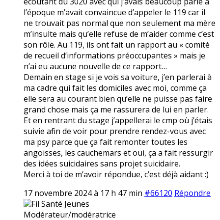
écoutant du 3020 avec qui j’avais beaucoup parlé à
l’époque m’avait convaincue d’appeler le 119 car il
ne trouvait pas normal que non seulement ma mère
m’insulte mais qu’elle refuse de m’aider comme c’est
son rôle. Au 119, ils ont fait un rapport au « comité
de recueil d’informations préoccupantes » mais je
n’ai eu aucune nouvelle de ce rapport…
Demain en stage si je vois sa voiture, j’en parlerai à
ma cadre qui fait les domiciles avec moi, comme ça
elle sera au courant bien qu’elle ne puisse pas faire
grand chose mais ça me rassurera de lui en parler.
Et en rentrant du stage j’appellerai le cmp où j’étais
suivie afin de voir pour prendre rendez-vous avec
ma psy parce que ça fait remonter toutes les
angoisses, les cauchemars et oui, ça a fait ressurgir
des idées suicidaires sans projet suicidaire.
Merci à toi de m’avoir répondue, c’est déjà aidant :)
17 novembre 2024 à 17 h 47 min
#66120
Répondre
Fil Santé Jeunes
Modérateur/modératrice