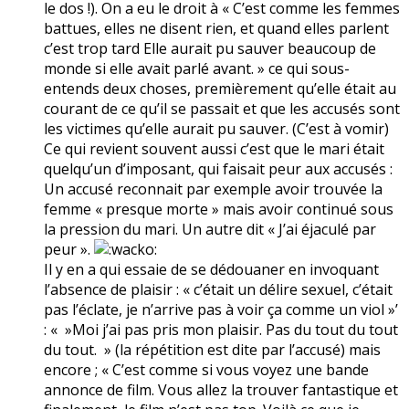
le dos !). On a eu le droit à « C’est comme les femmes
battues, elles ne disent rien, et quand elles parlent
c’est trop tard Elle aurait pu sauver beaucoup de
monde si elle avait parlé avant. » ce qui sous-
entends deux choses, premièrement qu’elle était au
courant de ce qu’il se passait et que les accusés sont
les victimes qu’elle aurait pu sauver. (C’est à vomir)
Ce qui revient souvent aussi c’est que le mari était
quelqu’un d’imposant, qui faisait peur aux accusés :
Un accusé reconnait par exemple avoir trouvée la
femme « presque morte » mais avoir continué sous
la pression du mari. Un autre dit « J’ai éjaculé par
peur ».
Il y en a qui essaie de se dédouaner en invoquant
l’absence de plaisir : « c’était un délire sexuel, c’était
pas l’éclate, je n’arrive pas à voir ça comme un viol »’
: « »Moi j’ai pas pris mon plaisir. Pas du tout du tout
du tout. » (la répétition est dite par l’accusé) mais
encore ; « C’est comme si vous voyez une bande
annonce de film. Vous allez la trouver fantastique et