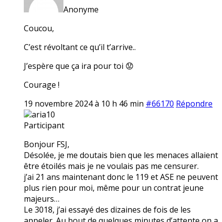
Anonyme
Coucou,
C’est révoltant ce qu’il t’arrive..
J’espère que ça ira pour toi 😟
Courage !
19 novembre 2024 à 10 h 46 min
#66170
Répondre
aria10
Participant
Bonjour FSJ,
Désolée, je me doutais bien que les menaces allaient
être étoilés mais je ne voulais pas me censurer.
j’ai 21 ans maintenant donc le 119 et ASE ne peuvent
plus rien pour moi, même pour un contrat jeune
majeurs…
Le 3018, j’ai essayé des dizaines de fois de les
appeler. Au bout de quelques minutes d’attente on a