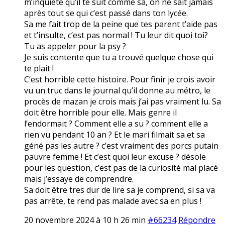
m’inquiete qu’il te suit comme sa, on ne sait jamais
après tout se qui c’est passé dans ton lycée.
Sa me fait trop de la peine que tes parent t’aide pas
et t’insulte, c’est pas normal ! Tu leur dit quoi toi?
Tu as appeler pour la psy ?
Je suis contente que tu a trouvé quelque chose qui
te plait !
C’est horrible cette histoire. Pour finir je crois avoir
vu un truc dans le journal qu’il donne au métro, le
procès de mazan je crois mais j’ai pas vraiment lu. Sa
doit être horrible pour elle. Mais genre il
l’endormait ? Comment elle a su ? comment elle a
rien vu pendant 10 an ? Et le mari filmait sa et sa
géné pas les autre ? c’est vraiment des porcs putain
pauvre femme ! Et c’est quoi leur excuse ? désole
pour les question, c’est pas de la curiosité mal placé
mais j’essaye de comprendre.
Sa doit être tres dur de lire sa je comprend, si sa va
pas arrête, te rend pas malade avec sa en plus !
20 novembre 2024 à 10 h 26 min
#66234
Répondre