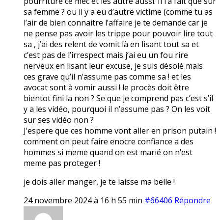
pourriture ce mec et les autre aussi. Il l’a fait que sur
sa femme ? ou il y a eu d’autre victime (comme tu as
l’air de bien connaitre l’affaire je te demande car je
ne pense pas avoir les trippe pour pouvoir lire tout
sa , j’ai des relent de vomit là en lisant tout sa et
c’est pas de l’irrespect mais j’ai eu un fou rire
nerveux en lisant leur excuse, je suis désolé mais
ces grave qu’il n’assume pas comme sa ! et les
avocat sont à vomir aussi ! le procès doit être
bientot fini la non ? Se que je comprend pas c’est s’il
y a les vidéo, pourquoi il n’assume pas ? On les voit
sur ses vidéo non ?
J’espere que ces homme vont aller en prison putain !
comment on peut faire enocre confiance a des
hommes si meme quand on est marié on n’est
meme pas proteger !
je dois aller manger, je te laisse ma belle !
24 novembre 2024 à 16 h 55 min
#66406
Répondre