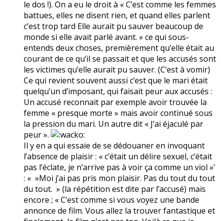
le dos !). On a eu le droit à « C’est comme les femmes
battues, elles ne disent rien, et quand elles parlent
c’est trop tard Elle aurait pu sauver beaucoup de
monde si elle avait parlé avant. » ce qui sous-
entends deux choses, premièrement qu’elle était au
courant de ce qu’il se passait et que les accusés sont
les victimes qu’elle aurait pu sauver. (C’est à vomir)
Ce qui revient souvent aussi c’est que le mari était
quelqu’un d’imposant, qui faisait peur aux accusés :
Un accusé reconnait par exemple avoir trouvée la
femme « presque morte » mais avoir continué sous
la pression du mari. Un autre dit « J’ai éjaculé par
peur ».
Il y en a qui essaie de se dédouaner en invoquant
l’absence de plaisir : « c’était un délire sexuel, c’était
pas l’éclate, je n’arrive pas à voir ça comme un viol »’
: « »Moi j’ai pas pris mon plaisir. Pas du tout du tout
du tout. » (la répétition est dite par l’accusé) mais
encore ; « C’est comme si vous voyez une bande
annonce de film. Vous allez la trouver fantastique et