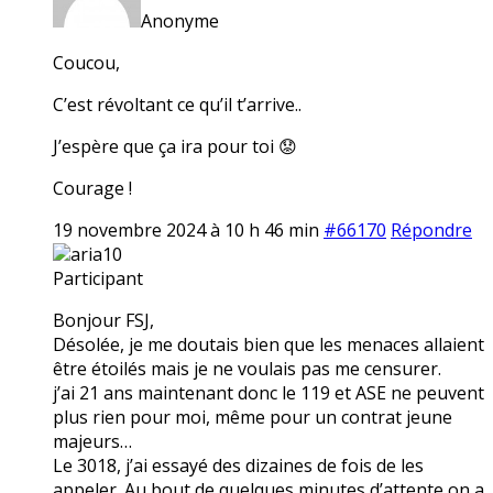
Anonyme
Coucou,
C’est révoltant ce qu’il t’arrive..
J’espère que ça ira pour toi 😟
Courage !
19 novembre 2024 à 10 h 46 min
#66170
Répondre
aria10
Participant
Bonjour FSJ,
Désolée, je me doutais bien que les menaces allaient
être étoilés mais je ne voulais pas me censurer.
j’ai 21 ans maintenant donc le 119 et ASE ne peuvent
plus rien pour moi, même pour un contrat jeune
majeurs…
Le 3018, j’ai essayé des dizaines de fois de les
appeler. Au bout de quelques minutes d’attente on a