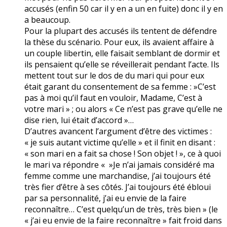
accusés (enfin 50 car il y en a un en fuite) donc il y en
a beaucoup.
Pour la plupart des accusés ils tentent de défendre
la thèse du scénario. Pour eux, ils avaient affaire à
un couple libertin, elle faisait semblant de dormir et
ils pensaient qu’elle se réveillerait pendant l’acte. Ils
mettent tout sur le dos de du mari qui pour eux
était garant du consentement de sa femme : »C’est
pas à moi qu’il faut en vouloir, Madame, C’est à
votre mari » ; ou alors « Ce n’est pas grave qu’elle ne
dise rien, lui était d’accord »…
D’autres avancent l’argument d’être des victimes :
« je suis autant victime qu’elle » et il finit en disant :
« son mari en a fait sa chose ! Son objet ! », ce à quoi
le mari va répondre « »Je n’ai jamais considéré ma
femme comme une marchandise, j’ai toujours été
très fier d’être à ses côtés. J’ai toujours été ébloui
par sa personnalité, j’ai eu envie de la faire
reconnaître… C’est quelqu’un de très, très bien » (le
« j’ai eu envie de la faire reconnaître » fait froid dans