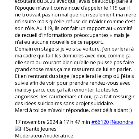
écoutant du 3020 avec qui j’avais beaucoup parlé à
l’époque m’avait convaincue d’appeler le 119 car il
ne trouvait pas normal que non seulement ma mère
m’insulte mais qu’elle refuse de m’aider comme c’est
son rôle. Au 119, ils ont fait un rapport au « comité
de recueil d’informations préoccupantes » mais je
n’ai eu aucune nouvelle de ce rapport…
Demain en stage si je vois sa voiture, j’en parlerai à
ma cadre qui fait les domiciles avec moi, comme ça
elle sera au courant bien qu’elle ne puisse pas faire
grand chose mais ça me rassurera de lui en parler.
Et en rentrant du stage j’appellerai le cmp où j’étais
suivie afin de voir pour prendre rendez-vous avec
ma psy parce que ça fait remonter toutes les
angoisses, les cauchemars et oui, ça a fait ressurgir
des idées suicidaires sans projet suicidaire.
Merci à toi de m’avoir répondue, c’est déjà aidant :)
17 novembre 2024 à 17 h 47 min
#66120
Répondre
Fil Santé Jeunes
Modérateur/modératrice