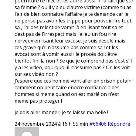
pourriture ce mec et les autre aussi. Il l’a fait que sur
sa femme ? ou il y a eu d’autre victime (comme tu as
l’air de bien connaitre l’affaire je te demande car je
ne pense pas avoir les trippe pour pouvoir lire tout
sa , j’ai des relent de vomit là en lisant tout sa et
c’est pas de l’irrespect mais j’ai eu un fou rire
nerveux en lisant leur excuse, je suis désolé mais
ces grave qu’il n’assume pas comme sa ! et les
avocat sont à vomir aussi ! le procès doit être
bientot fini la non ? Se que je comprend pas c’est s’il
y a les vidéo, pourquoi il n’assume pas ? On les voit
sur ses vidéo non ?
J’espere que ces homme vont aller en prison putain !
comment on peut faire enocre confiance a des
hommes si meme quand on est marié on n’est
meme pas proteger !
je dois aller manger, je te laisse ma belle !
24 novembre 2024 à 16 h 55 min
#66406
Répondre