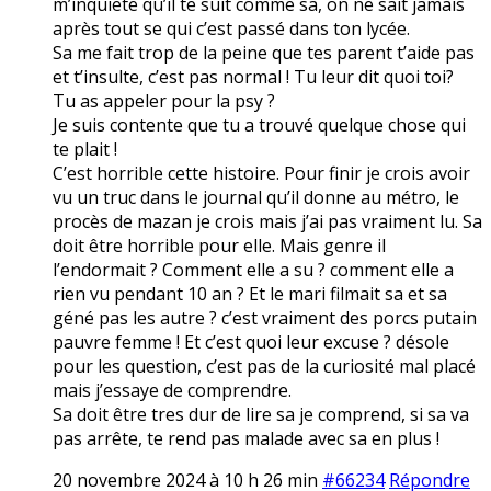
m’inquiete qu’il te suit comme sa, on ne sait jamais
après tout se qui c’est passé dans ton lycée.
Sa me fait trop de la peine que tes parent t’aide pas
et t’insulte, c’est pas normal ! Tu leur dit quoi toi?
Tu as appeler pour la psy ?
Je suis contente que tu a trouvé quelque chose qui
te plait !
C’est horrible cette histoire. Pour finir je crois avoir
vu un truc dans le journal qu’il donne au métro, le
procès de mazan je crois mais j’ai pas vraiment lu. Sa
doit être horrible pour elle. Mais genre il
l’endormait ? Comment elle a su ? comment elle a
rien vu pendant 10 an ? Et le mari filmait sa et sa
géné pas les autre ? c’est vraiment des porcs putain
pauvre femme ! Et c’est quoi leur excuse ? désole
pour les question, c’est pas de la curiosité mal placé
mais j’essaye de comprendre.
Sa doit être tres dur de lire sa je comprend, si sa va
pas arrête, te rend pas malade avec sa en plus !
20 novembre 2024 à 10 h 26 min
#66234
Répondre