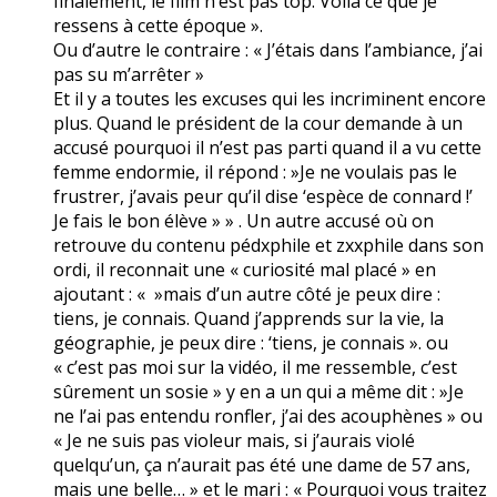
finalement, le film n’est pas top. Voilà ce que je
ressens à cette époque ».
Ou d’autre le contraire : « J’étais dans l’ambiance, j’ai
pas su m’arrêter »
Et il y a toutes les excuses qui les incriminent encore
plus. Quand le président de la cour demande à un
accusé pourquoi il n’est pas parti quand il a vu cette
femme endormie, il répond : »Je ne voulais pas le
frustrer, j’avais peur qu’il dise ‘espèce de connard !’
Je fais le bon élève » » . Un autre accusé où on
retrouve du contenu pédxphile et zxxphile dans son
ordi, il reconnait une « curiosité mal placé » en
ajoutant : « »mais d’un autre côté je peux dire :
tiens, je connais. Quand j’apprends sur la vie, la
géographie, je peux dire : ‘tiens, je connais ». ou
« c’est pas moi sur la vidéo, il me ressemble, c’est
sûrement un sosie » y en a un qui a même dit : »Je
ne l’ai pas entendu ronfler, j’ai des acouphènes » ou
« Je ne suis pas violeur mais, si j’aurais violé
quelqu’un, ça n’aurait pas été une dame de 57 ans,
mais une belle… » et le mari : « Pourquoi vous traitez