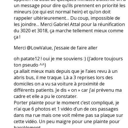
un message pour dire qu’ils prennent en priorité les
mineurs (ce qui est normal hein) et qu’on doit
rappeler ultérieurement… Du coup, impossible de
les joindre… Merci Gabriel Attal pour la réunification
du 3020 et 3018, ça marche tellement mieux comme
ça !
Merci @LowValue, j’essaie de faire aller
oh patate12 ! oui je me souviens :) (j’adore toujours
ton pseudo ^^)
ça allait mieux mais depuis que je l’aies revu à un
abris bus, il me traque. Là a 3 reprises lors des
domiciles on a vu sa voiture à proximité de
différents patients. Je dis « on » car j’ai prévenu ma
cadre et elle a pu le constater.
Porter plainte pour le moment c’est compliqué, je
n’ai que 6 photos et 1 vidéo d’un de ces passages
dans ma rue mais one voit même pas sa plaque sur
cette vidéo. Un peu maigre pour une plainte pour
harcèlement…