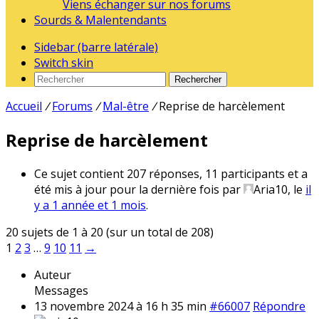
Viens échanger sur nos forums
Sourds & Malentendants
Sidebar (barre latérale)
Switch skin
Rechercher
Accueil
/
Forums
/
Mal-être
/
Reprise de harcèlement
Reprise de harcèlement
Ce sujet contient 207 réponses, 11 participants et a
été mis à jour pour la dernière fois par
Aria10
, le
il
y a 1 année et 1 mois
.
20 sujets de 1 à 20 (sur un total de 208)
1
2
3
…
9
10
11
→
Auteur
Messages
13 novembre 2024 à 16 h 35 min
#66007
Répondre