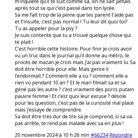
m’inquiete qu’il te suit comme sa, on ne sait jamais
après tout se qui c’est passé dans ton lycée.
Sa me fait trop de la peine que tes parent t’aide pas
et t’insulte, c’est pas normal ! Tu leur dit quoi toi?
Tu as appeler pour la psy ?
Je suis contente que tu a trouvé quelque chose qui
te plait !
C’est horrible cette histoire. Pour finir je crois avoir
vu un truc dans le journal qu’il donne au métro, le
procès de mazan je crois mais j’ai pas vraiment lu. Sa
doit être horrible pour elle. Mais genre il
l’endormait ? Comment elle a su ? comment elle a
rien vu pendant 10 an ? Et le mari filmait sa et sa
géné pas les autre ? c’est vraiment des porcs putain
pauvre femme ! Et c’est quoi leur excuse ? désole
pour les question, c’est pas de la curiosité mal placé
mais j’essaye de comprendre.
Sa doit être tres dur de lire sa je comprend, si sa va
pas arrête, te rend pas malade avec sa en plus !
20 novembre 2024 à 10 h 26 min
#66234
Répondre