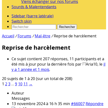
Viens échanger sur nos forums
Sourds & Malentendants
Sidebar (barre latérale)
Switch skin
Rechercher
Accueil
/
Forums
/
Mal-être
/
Reprise de harcèlement
Reprise de harcèlement
Ce sujet contient 207 réponses, 11 participants et a
été mis à jour pour la dernière fois par
Aria10
, le
il
y a 1 année et 1 mois
.
20 sujets de 1 à 20 (sur un total de 208)
1
2
3
…
9
10
11
→
Auteur
Messages
13 novembre 2024 à 16 h 35 min
#66007
Répondre