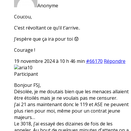
Anonyme
Coucou,
C’est révoltant ce qu’il t’arrive..
J’espère que ça ira pour toi 😟
Courage !
19 novembre 2024 à 10 h 46 min
#66170
Répondre
aria10
Participant
Bonjour FSJ,
Désolée, je me doutais bien que les menaces allaient
être étoilés mais je ne voulais pas me censurer.
j’ai 21 ans maintenant donc le 119 et ASE ne peuvent
plus rien pour moi, même pour un contrat jeune
majeurs…
Le 3018, j’ai essayé des dizaines de fois de les
appeler. Au bout de quelques minutes d’attente on a