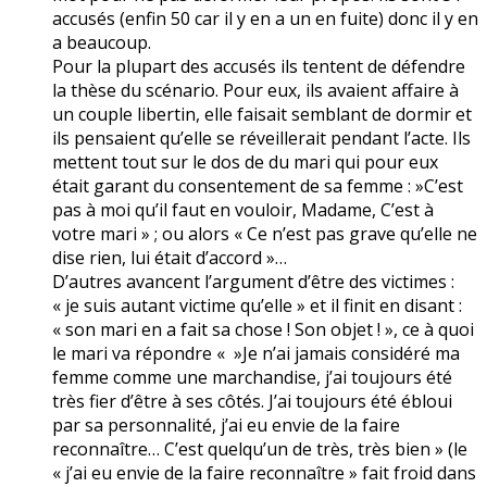
accusés (enfin 50 car il y en a un en fuite) donc il y en
a beaucoup.
Pour la plupart des accusés ils tentent de défendre
la thèse du scénario. Pour eux, ils avaient affaire à
un couple libertin, elle faisait semblant de dormir et
ils pensaient qu’elle se réveillerait pendant l’acte. Ils
mettent tout sur le dos de du mari qui pour eux
était garant du consentement de sa femme : »C’est
pas à moi qu’il faut en vouloir, Madame, C’est à
votre mari » ; ou alors « Ce n’est pas grave qu’elle ne
dise rien, lui était d’accord »…
D’autres avancent l’argument d’être des victimes :
« je suis autant victime qu’elle » et il finit en disant :
« son mari en a fait sa chose ! Son objet ! », ce à quoi
le mari va répondre « »Je n’ai jamais considéré ma
femme comme une marchandise, j’ai toujours été
très fier d’être à ses côtés. J’ai toujours été ébloui
par sa personnalité, j’ai eu envie de la faire
reconnaître… C’est quelqu’un de très, très bien » (le
« j’ai eu envie de la faire reconnaître » fait froid dans