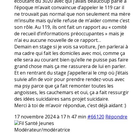
écoutant du 3020 avec qui j’avais beaucoup parlé à
l’époque m’avait convaincue d’appeler le 119 car il
ne trouvait pas normal que non seulement ma mère
m’insulte mais qu’elle refuse de m’aider comme c’est
son rôle. Au 119, ils ont fait un rapport au « comité
de recueil d’informations préoccupantes » mais je
n’ai eu aucune nouvelle de ce rapport…
Demain en stage si je vois sa voiture, j’en parlerai à
ma cadre qui fait les domiciles avec moi, comme ça
elle sera au courant bien qu’elle ne puisse pas faire
grand chose mais ça me rassurera de lui en parler.
Et en rentrant du stage j’appellerai le cmp où j’étais
suivie afin de voir pour prendre rendez-vous avec
ma psy parce que ça fait remonter toutes les
angoisses, les cauchemars et oui, ça a fait ressurgir
des idées suicidaires sans projet suicidaire.
Merci à toi de m’avoir répondue, c’est déjà aidant :)
17 novembre 2024 à 17 h 47 min
#66120
Répondre
Fil Santé Jeunes
Modérateur/modératrice