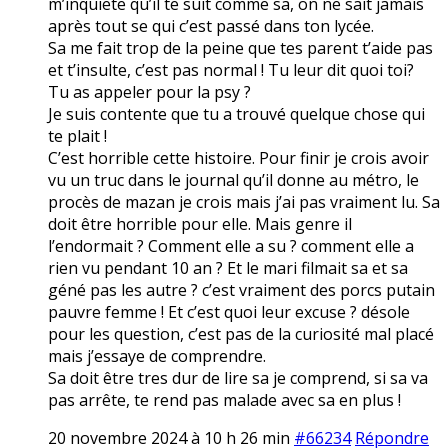
m’inquiete qu’il te suit comme sa, on ne sait jamais
après tout se qui c’est passé dans ton lycée.
Sa me fait trop de la peine que tes parent t’aide pas
et t’insulte, c’est pas normal ! Tu leur dit quoi toi?
Tu as appeler pour la psy ?
Je suis contente que tu a trouvé quelque chose qui
te plait !
C’est horrible cette histoire. Pour finir je crois avoir
vu un truc dans le journal qu’il donne au métro, le
procès de mazan je crois mais j’ai pas vraiment lu. Sa
doit être horrible pour elle. Mais genre il
l’endormait ? Comment elle a su ? comment elle a
rien vu pendant 10 an ? Et le mari filmait sa et sa
géné pas les autre ? c’est vraiment des porcs putain
pauvre femme ! Et c’est quoi leur excuse ? désole
pour les question, c’est pas de la curiosité mal placé
mais j’essaye de comprendre.
Sa doit être tres dur de lire sa je comprend, si sa va
pas arrête, te rend pas malade avec sa en plus !
20 novembre 2024 à 10 h 26 min
#66234
Répondre