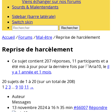
Viens échanger sur nos forums
Sourds & Malentendants
Sidebar (barre latérale)
Switch skin
Rechercher
Accueil
/
Forums
/
Mal-être
/
Reprise de harcèlement
Reprise de harcèlement
Ce sujet contient 207 réponses, 11 participants et a
été mis à jour pour la dernière fois par
Aria10
, le
il
y a 1 année et 1 mois
.
20 sujets de 1 à 20 (sur un total de 208)
1
2
3
…
9
10
11
→
Auteur
Messages
13 novembre 2024 à 16 h 35 min
#66007
Répondre