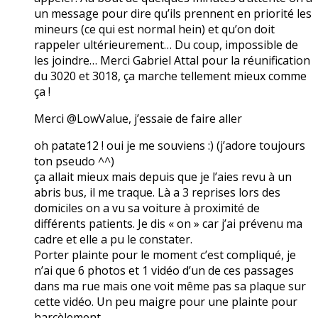
un message pour dire qu’ils prennent en priorité les
mineurs (ce qui est normal hein) et qu’on doit
rappeler ultérieurement… Du coup, impossible de
les joindre… Merci Gabriel Attal pour la réunification
du 3020 et 3018, ça marche tellement mieux comme
ça !
Merci @LowValue, j’essaie de faire aller
oh patate12 ! oui je me souviens :) (j’adore toujours
ton pseudo ^^)
ça allait mieux mais depuis que je l’aies revu à un
abris bus, il me traque. Là a 3 reprises lors des
domiciles on a vu sa voiture à proximité de
différents patients. Je dis « on » car j’ai prévenu ma
cadre et elle a pu le constater.
Porter plainte pour le moment c’est compliqué, je
n’ai que 6 photos et 1 vidéo d’un de ces passages
dans ma rue mais one voit même pas sa plaque sur
cette vidéo. Un peu maigre pour une plainte pour
harcèlement…