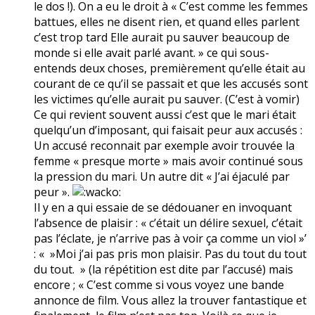
le dos !). On a eu le droit à « C’est comme les femmes
battues, elles ne disent rien, et quand elles parlent
c’est trop tard Elle aurait pu sauver beaucoup de
monde si elle avait parlé avant. » ce qui sous-
entends deux choses, premièrement qu’elle était au
courant de ce qu’il se passait et que les accusés sont
les victimes qu’elle aurait pu sauver. (C’est à vomir)
Ce qui revient souvent aussi c’est que le mari était
quelqu’un d’imposant, qui faisait peur aux accusés :
Un accusé reconnait par exemple avoir trouvée la
femme « presque morte » mais avoir continué sous
la pression du mari. Un autre dit « J’ai éjaculé par
peur ».
Il y en a qui essaie de se dédouaner en invoquant
l’absence de plaisir : « c’était un délire sexuel, c’était
pas l’éclate, je n’arrive pas à voir ça comme un viol »’
: « »Moi j’ai pas pris mon plaisir. Pas du tout du tout
du tout. » (la répétition est dite par l’accusé) mais
encore ; « C’est comme si vous voyez une bande
annonce de film. Vous allez la trouver fantastique et