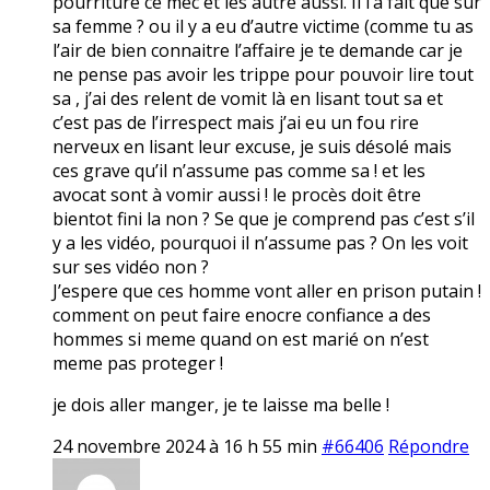
pourriture ce mec et les autre aussi. Il l’a fait que sur
sa femme ? ou il y a eu d’autre victime (comme tu as
l’air de bien connaitre l’affaire je te demande car je
ne pense pas avoir les trippe pour pouvoir lire tout
sa , j’ai des relent de vomit là en lisant tout sa et
c’est pas de l’irrespect mais j’ai eu un fou rire
nerveux en lisant leur excuse, je suis désolé mais
ces grave qu’il n’assume pas comme sa ! et les
avocat sont à vomir aussi ! le procès doit être
bientot fini la non ? Se que je comprend pas c’est s’il
y a les vidéo, pourquoi il n’assume pas ? On les voit
sur ses vidéo non ?
J’espere que ces homme vont aller en prison putain !
comment on peut faire enocre confiance a des
hommes si meme quand on est marié on n’est
meme pas proteger !
je dois aller manger, je te laisse ma belle !
24 novembre 2024 à 16 h 55 min
#66406
Répondre