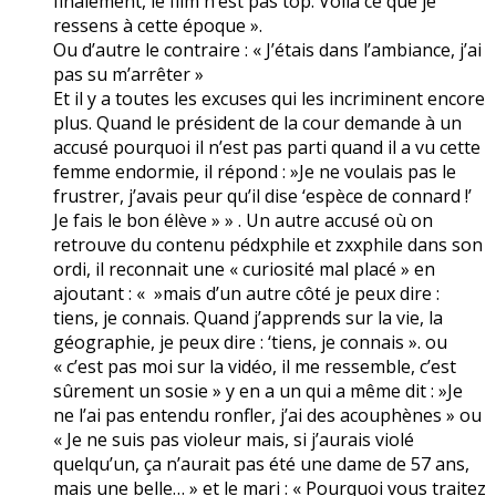
finalement, le film n’est pas top. Voilà ce que je
ressens à cette époque ».
Ou d’autre le contraire : « J’étais dans l’ambiance, j’ai
pas su m’arrêter »
Et il y a toutes les excuses qui les incriminent encore
plus. Quand le président de la cour demande à un
accusé pourquoi il n’est pas parti quand il a vu cette
femme endormie, il répond : »Je ne voulais pas le
frustrer, j’avais peur qu’il dise ‘espèce de connard !’
Je fais le bon élève » » . Un autre accusé où on
retrouve du contenu pédxphile et zxxphile dans son
ordi, il reconnait une « curiosité mal placé » en
ajoutant : « »mais d’un autre côté je peux dire :
tiens, je connais. Quand j’apprends sur la vie, la
géographie, je peux dire : ‘tiens, je connais ». ou
« c’est pas moi sur la vidéo, il me ressemble, c’est
sûrement un sosie » y en a un qui a même dit : »Je
ne l’ai pas entendu ronfler, j’ai des acouphènes » ou
« Je ne suis pas violeur mais, si j’aurais violé
quelqu’un, ça n’aurait pas été une dame de 57 ans,
mais une belle… » et le mari : « Pourquoi vous traitez