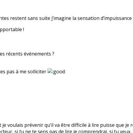
intes restent sans suite j’imagine la sensation d’impuissance t
pportable !
des récents événements ?
es pas à me solliciter
t je voulais prévenir qu’il va être difficile à lire puisse que 
ecteur, si tu ne te sens pas de lire je comprendrai, si tu veux