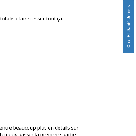
Chat Fil Santé Jeunes
otale à faire cesser tout ça..
je rentre beaucoup plus en détails sur
, tu peux passer la première partie