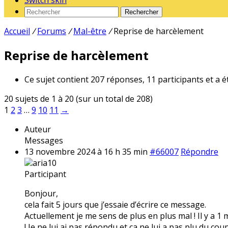
Switch skin
Rechercher
Accueil
/
Forums
/
Mal-être
/
Reprise de harcèlement
Reprise de harcèlement
Ce sujet contient 207 réponses, 11 participants et a é
20 sujets de 1 à 20 (sur un total de 208)
1
2
3
…
9
10
11
→
Auteur
Messages
13 novembre 2024 à 16 h 35 min
#66007
Répondre
aria10
Participant
Bonjour,
cela fait 5 jours que j’essaie d’écrire ce message.
Actuellement je me sens de plus en plus mal ! Il y a 1
! Je ne lui ai pas répondu et ça ne lui a pas plu du coup 