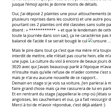
jusque l’émoji après je donne moins de détails.
Oui, j’ai déposé 2 plaintes une pour attouchements (en 
plusieurs reprises dans les couloirs) et une autre po
pourtant ces 2 plaintes ont été classées sans suite p
disent : » ************ » et que le lendemain de cette 
toute la journée dans son sac), ça ne caractérise pas le
balancé de l’acide il se serait bougé le cul
…
Mais le pire dans tout ça c’est que ma mère m’a toujou
interdit de mettre, elle n’était pas courte hein, elle
une jupe. La culture du viol à encore de beaux jours d
3020 avec qui j’avais beaucoup parlé à l’époque m’av
m’insulte mais qu’elle refuse de m’aider comme c’est s
mais je n’ai eu aucune nouvelle de ce rapport…
Demain en stage si je vois sa voiture, j’en parlerai à 
faire grand chose mais ça me rassurera de lui en parl
Et en rentrant du stage j’appellerai le cmp où j’étais
angoisses, les cauchemars et oui, ça a fait ressurgir d
Merci à toi de m’avoir répondue, c’est déjà aidant :)