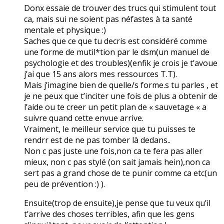
Donx essaie de trouver des trucs qui stimulent tout
ca, mais sui ne soient pas néfastes à ta santé
mentale et physique :)
Saches que ce que tu decris est considéré comme
une forme de mutil*tion par le dsm(un manuel de
psychologie et des troubles)(enfik je crois je t’avoue
j’ai que 15 ans alors mes ressources T.T).
Mais j’imagine bien de quelle/s forme.s tu parles , et
je ne peux que t’inciter une fois de plus a obtenir de
l’aide ou te creer un petit plan de « sauvetage « a
suivre quand cette envue arrive.
Vraiment, le meilleur service que tu puisses te
rendrr est de ne pas tomber là dedans..
Non c pas juste une fois,non ca te fera pas aller
mieux, non c pas stylé (on sait jamais hein),non ca
sert pas a grand chose de te punir comme ca etc(un
peu de prévention :) ).
Ensuite(trop de ensuite),je pense que tu veux qu’il
t’arrive des choses terribles, afin que les gens