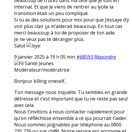
beaucoup de trucks dans ma tête que je suis en
internat. Et que je viens de rentrer au lycée la
transition était un peu compliqué.
Si tu as des solutions pour moi pour que j’essaye d’y
voir plus clair ça m’aiderait beaucoup. En tout cas
merci beaucoup à toi de proposer de ton aide.
Je ne veux pas te déranger plus.
Salut
9 janvier 2025 à 19 h 05 min
#68593
Répondre
Fil Santé Jeunes
Modérateur/modératrice
Bonjour killing oneself,
Ton message nous inquiète. Tu sembles en grande
détresse et c’est important que tu ne reste pas seul
avec cela.
Nous t’invitons à nous contacter rapidement pour
qu’on réfléchisse ensemble à ce qui pourrait t’aider.
Nous sommes joignables par téléphone au 0800
235 236 ou par ch@t. Notre service est anonyme et