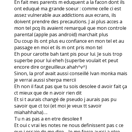
En fait mes parents m eduquent a la facon dont ils
ont eduqué ma grande soeur : comme celle ci est
assez vulnerable aux addictions aux ecrans, ils
doivent prendre des precautions. J ai plus acces a
mon tel pcq ils avaient remarqué que mon controle
parental (apple pas android) marchait plus
Du coup ils ont plus eu confiance en mon tel et au
passage en moi et ils m ont pris mon tel
Eh pour carotte bah tant pis pour lui. Je suis trop
superbe pour lui eheh (superbe voulait et peut
encore dire orgeuilleux ahah^v^)
Sinon, la prof avait aussi conseillé Ivan monka mais
je verrai aussi sherpa mercii
Eh non il faut pas que tu sois desolee d avoir fait ça
ct mieux que de n avoir rien dit
Et si t aurais changé de pseudo j aurais pas pu
savoir que ct toi (et moi je veux tt savoir
miahahhaha)….
Tu n as pas a en etre desolee !!
Et oui c vrai les notes ne nous definissent pas c ce
que j essaie de me dire… Je me force aussi a etre