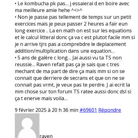
• Le kombucha pk pas… j essaierai d en boire avec
ma meilleure amie hehe ^<>^
• Non je passe pas tellement de temps sur un petit
exercices mais je peux passer 2 heures a fair eun
long exercice .. La en math on est sur les equations
et le calcul litteral donc ça va c est plutot facile mm si
je n arrive tjrs pas a comprebdre le deplacement
addition/multiplication dans une equation…
• 5 ans de galère c long… Jai aussi vu ta TS non
reussie… Raven refait pas ça je sais que c tres
mechant de ma part de dire ça mais mm si on se
connait que derriere de secrans et que on ne se
connait pas vrmt, je veux pas te perdre. J ai ecrit la
mm chose sur ton forum TS ratee aussi donc dsl si
ça t enerve mais voila…
9 février 2025 à 20 h 36 min
#69601
Répondre
raven