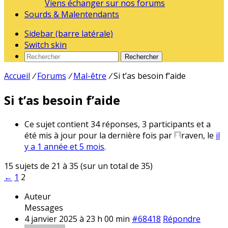
Viens échanger sur nos forums
Sourds & Malentendants
Sidebar (barre latérale)
Switch skin
Rechercher
Accueil
/
Forums
/
Mal-être
/
Si t’as besoin f’aide
Si t’as besoin f’aide
Ce sujet contient 34 réponses, 3 participants et a
été mis à jour pour la dernière fois par
raven
, le
il
y a 1 année et 5 mois
.
15 sujets de 21 à 35 (sur un total de 35)
←
1
2
Auteur
Messages
4 janvier 2025 à 23 h 00 min
#68418
Répondre