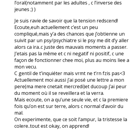
l’oral(notamment par les adultes , c l’inverse des
jeunes ;) )
Je suis ravie de savoir que la tension redscend!
Ecoute,euh actuellement c’est un peu
compliqué,mais y’a des chances que j’obtienne un
suivit par un psy/psychiatre si le psy me dit d’y aller
alors ca ira..c juste des mauvais moments a passer.
J’etais pas la même et c ni negatif ni positif, c une
façon de fonctionner chee moi, plus au moins liee a
mon vecu.
C gentil de t’inquiéter mais vrmt ne t’rn fzis pas<3
Actuellement moi aussi j’ai posé une lettre a mon
pere(ma mere cnetait mercredi)et ducoup j’ai peur
du moment où il se reveillera et la verra.
Mais ecoute, on a qu’une seule vie, et c la premiere
fois qu’on est sur terre, alors c normal d’avoir du
mal.
On experimente, que ce soit l’ampur, la tristesse la
colere..tout est okay, on apprend!