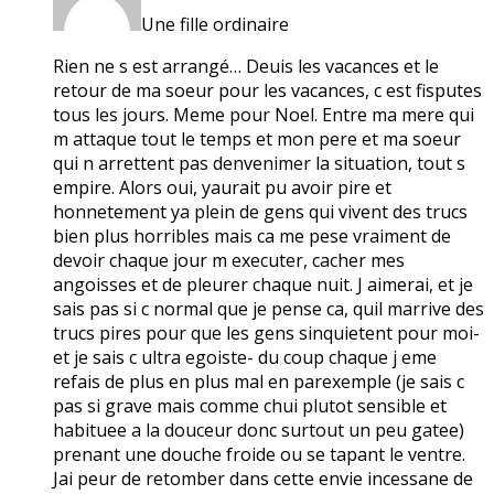
Une fille ordinaire
Rien ne s est arrangé… Deuis les vacances et le
retour de ma soeur pour les vacances, c est fisputes
tous les jours. Meme pour Noel. Entre ma mere qui
m attaque tout le temps et mon pere et ma soeur
qui n arrettent pas denvenimer la situation, tout s
empire. Alors oui, yaurait pu avoir pire et
honnetement ya plein de gens qui vivent des trucs
bien plus horribles mais ca me pese vraiment de
devoir chaque jour m executer, cacher mes
angoisses et de pleurer chaque nuit. J aimerai, et je
sais pas si c normal que je pense ca, quil marrive des
trucs pires pour que les gens sinquietent pour moi-
et je sais c ultra egoiste- du coup chaque j eme
refais de plus en plus mal en parexemple (je sais c
pas si grave mais comme chui plutot sensible et
habituee a la douceur donc surtout un peu gatee)
prenant une douche froide ou se tapant le ventre.
Jai peur de retomber dans cette envie incessane de