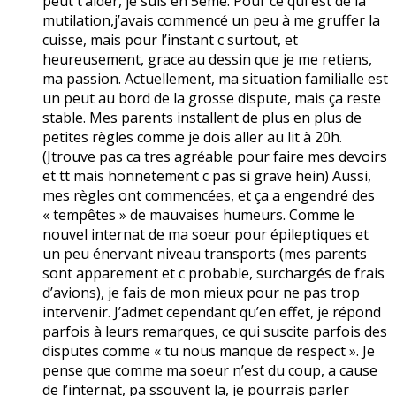
peut t’aider, je suis en 5ème. Pour ce qui est de la
mutilation,j’avais commencé un peu à me gruffer la
cuisse, mais pour l’instant c surtout, et
heureusement, grace au dessin que je me retiens,
ma passion. Actuellement, ma situation familialle est
un peut au bord de la grosse dispute, mais ça reste
stable. Mes parents installent de plus en plus de
petites règles comme je dois aller au lit à 20h.
(Jtrouve pas ca tres agréable pour faire mes devoirs
et tt mais honnetement c pas si grave hein) Aussi,
mes règles ont commencées, et ça a engendré des
« tempêtes » de mauvaises humeurs. Comme le
nouvel internat de ma soeur pour épileptiques et
un peu énervant niveau transports (mes parents
sont apparement et c probable, surchargés de frais
d’avions), je fais de mon mieux pour ne pas trop
intervenir. J’admet cependant qu’en effet, je répond
parfois à leurs remarques, ce qui suscite parfois des
disputes comme « tu nous manque de respect ». Je
pense que comme ma soeur n’est du coup, a cause
de l’internat, pa ssouvent la, je pourrais parler