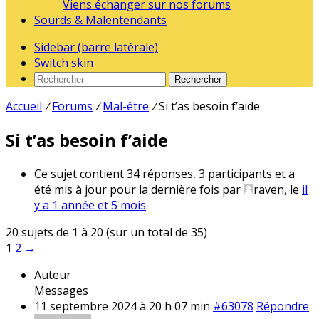
Viens échanger sur nos forums
Sourds & Malentendants
Sidebar (barre latérale)
Switch skin
Rechercher
Accueil
/
Forums
/
Mal-être
/
Si t’as besoin f’aide
Si t’as besoin f’aide
Ce sujet contient 34 réponses, 3 participants et a
été mis à jour pour la dernière fois par
raven
, le
il
y a 1 année et 5 mois
.
20 sujets de 1 à 20 (sur un total de 35)
1
2
→
Auteur
Messages
11 septembre 2024 à 20 h 07 min
#63078
Répondre