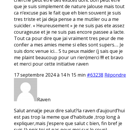
que je suis simplement de nature jalouse mais tout
ca n’excuse pas le fait que eh bien souvent je suis
tres triste et jai deja pense a me mutiler ou a me
suicider. « Heureusement » je ne suis pas ete assez
courageuse et je ne suis pas encore passee a lacte.
Tout ca pour dire que jai vraiment tres peur de me
confier a mes amies meme si elles sont supers…. Je
suis donc venue ici… S tu peux maider (j sais que je
me plaint beaucoup pour un rien)merci !!!! et bravo
et merci pour cette initiative raven
17 septembre 2024 à 14 h 15 min
#63238
Répondre
Raven
Salut anna(je peux dire salut?la raven d’aujourd’hui
est pas trop la meme que d’habitude ,trop long à
expliquer,mais j’espere que salut c bien, fin bref je
suis là ppir toi et pas pour moi sur le coup)