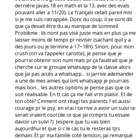
dernière javais 18 en math et la 13, avec des evals
pouvant aller a 11/20). Le français cetait pareil mm
si je me suis ratrappée. Donc du coup, il se sont dit
que ça devait être du au manque de sommeil.
Problème : ils nont pas visé juste mais en plus ça me
laisser moins de temps pr reviser (sachant quil y a
des jours ou je termine a 17~18h). Sinon, pour mon
crush (on va l’appeler carotte), je pense que je
pourrai obtenir son num mais pr ça faudrait que je
cherche sur le groupe whatsapp de la classe alors
que jai pas accès a whatsapp… si jarrive ademander
a une de mes amies qui ont whatsapp je pourrais
mais bon… les autres options je pense pas que ce
soit réalisable. En tt cas ça me fait vrm plaisir. Et de
ton côté? Cmment ont réagi tes parents ? et aussi
courage pr le psy, en vrai i tarrive a avoir un suivi ce
serait vraient cool (de ce que jai compris tu essaie
davoir un suivi ?). Jespere que tu vas bien
aujourdhui et que si c le cas tu le resteras tjrs
demain. Et pr ma famille coté tension, jai remarqué