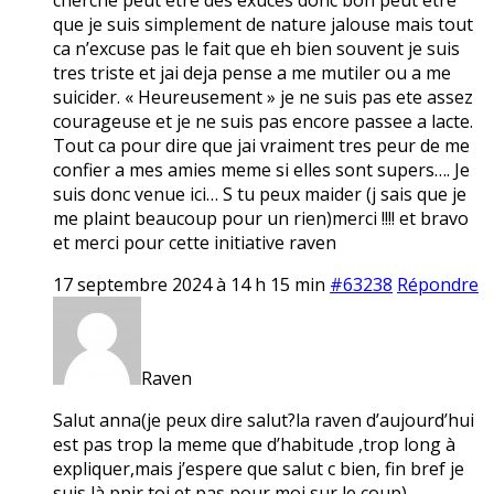
que je suis simplement de nature jalouse mais tout
ca n’excuse pas le fait que eh bien souvent je suis
tres triste et jai deja pense a me mutiler ou a me
suicider. « Heureusement » je ne suis pas ete assez
courageuse et je ne suis pas encore passee a lacte.
Tout ca pour dire que jai vraiment tres peur de me
confier a mes amies meme si elles sont supers…. Je
suis donc venue ici… S tu peux maider (j sais que je
me plaint beaucoup pour un rien)merci !!!! et bravo
et merci pour cette initiative raven
17 septembre 2024 à 14 h 15 min
#63238
Répondre
Raven
Salut anna(je peux dire salut?la raven d’aujourd’hui
est pas trop la meme que d’habitude ,trop long à
expliquer,mais j’espere que salut c bien, fin bref je
suis là ppir toi et pas pour moi sur le coup)