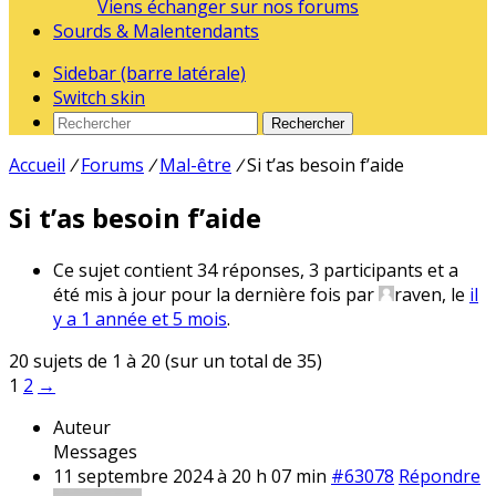
Viens échanger sur nos forums
Sourds & Malentendants
Sidebar (barre latérale)
Switch skin
Rechercher
Accueil
/
Forums
/
Mal-être
/
Si t’as besoin f’aide
Si t’as besoin f’aide
Ce sujet contient 34 réponses, 3 participants et a
été mis à jour pour la dernière fois par
raven
, le
il
y a 1 année et 5 mois
.
20 sujets de 1 à 20 (sur un total de 35)
1
2
→
Auteur
Messages
11 septembre 2024 à 20 h 07 min
#63078
Répondre