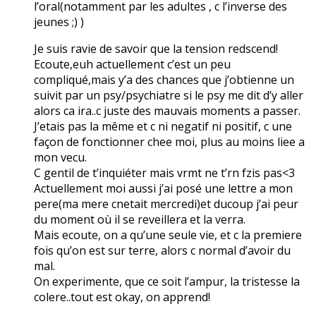
l’oral(notamment par les adultes , c l’inverse des
jeunes ;) )
Je suis ravie de savoir que la tension redscend!
Ecoute,euh actuellement c’est un peu
compliqué,mais y’a des chances que j’obtienne un
suivit par un psy/psychiatre si le psy me dit d’y aller
alors ca ira..c juste des mauvais moments a passer.
J’etais pas la même et c ni negatif ni positif, c une
façon de fonctionner chee moi, plus au moins liee a
mon vecu.
C gentil de t’inquiéter mais vrmt ne t’rn fzis pas<3
Actuellement moi aussi j’ai posé une lettre a mon
pere(ma mere cnetait mercredi)et ducoup j’ai peur
du moment où il se reveillera et la verra.
Mais ecoute, on a qu’une seule vie, et c la premiere
fois qu’on est sur terre, alors c normal d’avoir du
mal.
On experimente, que ce soit l’ampur, la tristesse la
colere..tout est okay, on apprend!