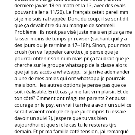
dernière javais 18 en math et la 13, avec des evals
pouvant aller a 11/20). Le français cetait pareil mm
si je me suis ratrappée. Donc du coup, il se sont dit
que ça devait être du au manque de sommeil.
Problème : ils nont pas visé juste mais en plus ça me
laisser moins de temps pr reviser (sachant quil y a
des jours ou je termine a 17~18h). Sinon, pour mon
crush (on va l’appeler carotte), je pense que je
pourrai obtenir son num mais pr ça faudrait que je
cherche sur le groupe whatsapp de la classe alors
que jai pas accès a whatsapp… si jarrive ademander
a une de mes amies qui ont whatsapp je pourrais
mais bon… les autres options je pense pas que ce
soit réalisable. En tt cas ça me fait vrm plaisir. Et de
ton côté? Cmment ont réagi tes parents ? et aussi
courage pr le psy, en vrai i tarrive a avoir un suivi ce
serait vraient cool (de ce que jai compris tu essaie
davoir un suivi ?). Jespere que tu vas bien
aujourdhui et que si c le cas tu le resteras tjrs
demain. Et pr ma famille coté tension, jai remarqué