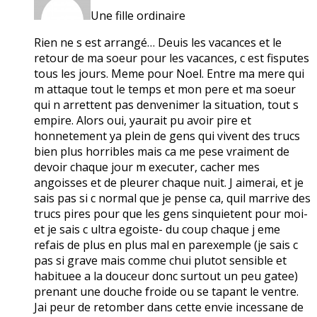
Une fille ordinaire
Rien ne s est arrangé… Deuis les vacances et le
retour de ma soeur pour les vacances, c est fisputes
tous les jours. Meme pour Noel. Entre ma mere qui
m attaque tout le temps et mon pere et ma soeur
qui n arrettent pas denvenimer la situation, tout s
empire. Alors oui, yaurait pu avoir pire et
honnetement ya plein de gens qui vivent des trucs
bien plus horribles mais ca me pese vraiment de
devoir chaque jour m executer, cacher mes
angoisses et de pleurer chaque nuit. J aimerai, et je
sais pas si c normal que je pense ca, quil marrive des
trucs pires pour que les gens sinquietent pour moi-
et je sais c ultra egoiste- du coup chaque j eme
refais de plus en plus mal en parexemple (je sais c
pas si grave mais comme chui plutot sensible et
habituee a la douceur donc surtout un peu gatee)
prenant une douche froide ou se tapant le ventre.
Jai peur de retomber dans cette envie incessane de