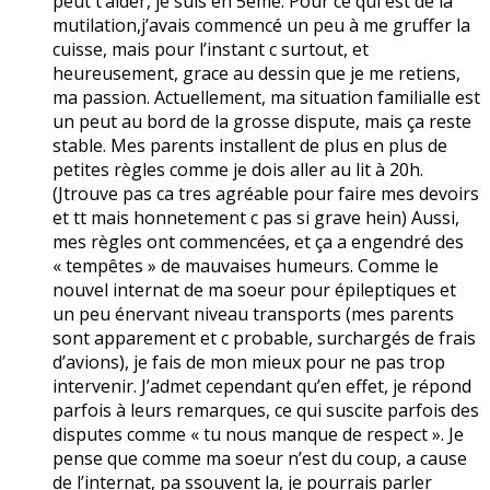
peut t’aider, je suis en 5ème. Pour ce qui est de la
mutilation,j’avais commencé un peu à me gruffer la
cuisse, mais pour l’instant c surtout, et
heureusement, grace au dessin que je me retiens,
ma passion. Actuellement, ma situation familialle est
un peut au bord de la grosse dispute, mais ça reste
stable. Mes parents installent de plus en plus de
petites règles comme je dois aller au lit à 20h.
(Jtrouve pas ca tres agréable pour faire mes devoirs
et tt mais honnetement c pas si grave hein) Aussi,
mes règles ont commencées, et ça a engendré des
« tempêtes » de mauvaises humeurs. Comme le
nouvel internat de ma soeur pour épileptiques et
un peu énervant niveau transports (mes parents
sont apparement et c probable, surchargés de frais
d’avions), je fais de mon mieux pour ne pas trop
intervenir. J’admet cependant qu’en effet, je répond
parfois à leurs remarques, ce qui suscite parfois des
disputes comme « tu nous manque de respect ». Je
pense que comme ma soeur n’est du coup, a cause
de l’internat, pa ssouvent la, je pourrais parler