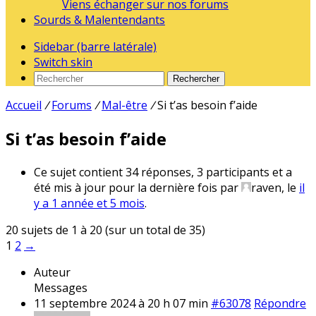
Viens échanger sur nos forums
Sourds & Malentendants
Sidebar (barre latérale)
Switch skin
Rechercher
Accueil
/
Forums
/
Mal-être
/
Si t’as besoin f’aide
Si t’as besoin f’aide
Ce sujet contient 34 réponses, 3 participants et a
été mis à jour pour la dernière fois par
raven
, le
il
y a 1 année et 5 mois
.
20 sujets de 1 à 20 (sur un total de 35)
1
2
→
Auteur
Messages
11 septembre 2024 à 20 h 07 min
#63078
Répondre