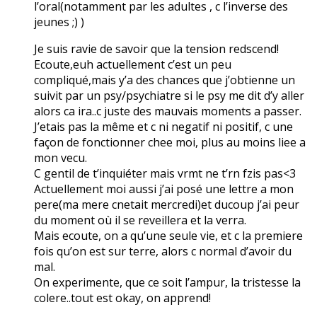
l’oral(notamment par les adultes , c l’inverse des
jeunes ;) )
Je suis ravie de savoir que la tension redscend!
Ecoute,euh actuellement c’est un peu
compliqué,mais y’a des chances que j’obtienne un
suivit par un psy/psychiatre si le psy me dit d’y aller
alors ca ira..c juste des mauvais moments a passer.
J’etais pas la même et c ni negatif ni positif, c une
façon de fonctionner chee moi, plus au moins liee a
mon vecu.
C gentil de t’inquiéter mais vrmt ne t’rn fzis pas<3
Actuellement moi aussi j’ai posé une lettre a mon
pere(ma mere cnetait mercredi)et ducoup j’ai peur
du moment où il se reveillera et la verra.
Mais ecoute, on a qu’une seule vie, et c la premiere
fois qu’on est sur terre, alors c normal d’avoir du
mal.
On experimente, que ce soit l’ampur, la tristesse la
colere..tout est okay, on apprend!