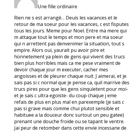
Une fille ordinaire
Rien ne s est arrangé… Deuis les vacances et le
retour de ma soeur pour les vacances, c est fisputes
tous les jours. Meme pour Noel. Entre ma mere qui
m attaque tout le temps et mon pere et ma soeur
qui n arrettent pas denvenimer la situation, tout s
empire. Alors oui, yaurait pu avoir pire et
honnetement ya plein de gens qui vivent des trucs
bien plus horribles mais ca me pese vraiment de
devoir chaque jour m executer, cacher mes
angoisses et de pleurer chaque nuit. J aimerai, et je
sais pas si c normal que je pense ca, quil marrive des
trucs pires pour que les gens sinquietent pour moi-
et je sais c ultra egoiste- du coup chaque j eme
refais de plus en plus mal en parexemple (je sais c
pas si grave mais comme chui plutot sensible et
habituee a la douceur donc surtout un peu gatee)
prenant une douche froide ou se tapant le ventre.
Jai peur de retomber dans cette envie incessane de