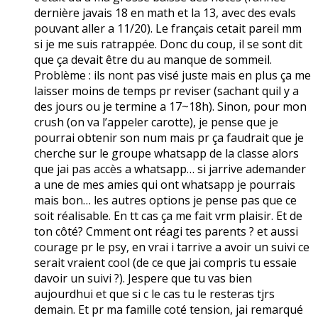
dernière javais 18 en math et la 13, avec des evals
pouvant aller a 11/20). Le français cetait pareil mm
si je me suis ratrappée. Donc du coup, il se sont dit
que ça devait être du au manque de sommeil.
Problème : ils nont pas visé juste mais en plus ça me
laisser moins de temps pr reviser (sachant quil y a
des jours ou je termine a 17~18h). Sinon, pour mon
crush (on va l’appeler carotte), je pense que je
pourrai obtenir son num mais pr ça faudrait que je
cherche sur le groupe whatsapp de la classe alors
que jai pas accès a whatsapp… si jarrive ademander
a une de mes amies qui ont whatsapp je pourrais
mais bon… les autres options je pense pas que ce
soit réalisable. En tt cas ça me fait vrm plaisir. Et de
ton côté? Cmment ont réagi tes parents ? et aussi
courage pr le psy, en vrai i tarrive a avoir un suivi ce
serait vraient cool (de ce que jai compris tu essaie
davoir un suivi ?). Jespere que tu vas bien
aujourdhui et que si c le cas tu le resteras tjrs
demain. Et pr ma famille coté tension, jai remarqué