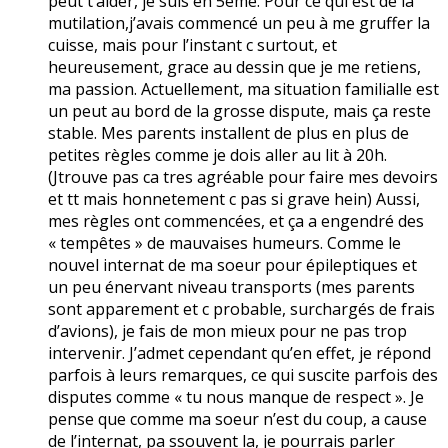
peut t’aider, je suis en 5ème. Pour ce qui est de la
mutilation,j’avais commencé un peu à me gruffer la
cuisse, mais pour l’instant c surtout, et
heureusement, grace au dessin que je me retiens,
ma passion. Actuellement, ma situation familialle est
un peut au bord de la grosse dispute, mais ça reste
stable. Mes parents installent de plus en plus de
petites règles comme je dois aller au lit à 20h.
(Jtrouve pas ca tres agréable pour faire mes devoirs
et tt mais honnetement c pas si grave hein) Aussi,
mes règles ont commencées, et ça a engendré des
« tempêtes » de mauvaises humeurs. Comme le
nouvel internat de ma soeur pour épileptiques et
un peu énervant niveau transports (mes parents
sont apparement et c probable, surchargés de frais
d’avions), je fais de mon mieux pour ne pas trop
intervenir. J’admet cependant qu’en effet, je répond
parfois à leurs remarques, ce qui suscite parfois des
disputes comme « tu nous manque de respect ». Je
pense que comme ma soeur n’est du coup, a cause
de l’internat, pa ssouvent la, je pourrais parler