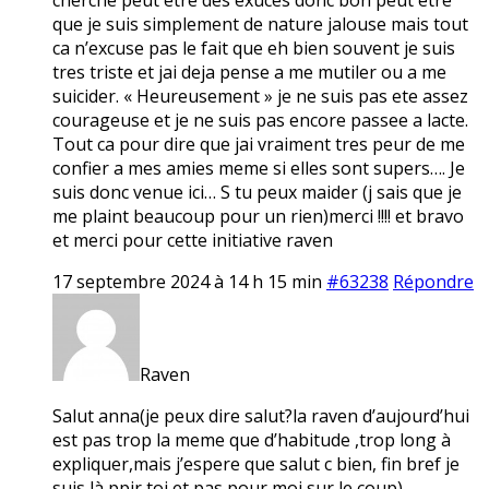
que je suis simplement de nature jalouse mais tout
ca n’excuse pas le fait que eh bien souvent je suis
tres triste et jai deja pense a me mutiler ou a me
suicider. « Heureusement » je ne suis pas ete assez
courageuse et je ne suis pas encore passee a lacte.
Tout ca pour dire que jai vraiment tres peur de me
confier a mes amies meme si elles sont supers…. Je
suis donc venue ici… S tu peux maider (j sais que je
me plaint beaucoup pour un rien)merci !!!! et bravo
et merci pour cette initiative raven
17 septembre 2024 à 14 h 15 min
#63238
Répondre
Raven
Salut anna(je peux dire salut?la raven d’aujourd’hui
est pas trop la meme que d’habitude ,trop long à
expliquer,mais j’espere que salut c bien, fin bref je
suis là ppir toi et pas pour moi sur le coup)