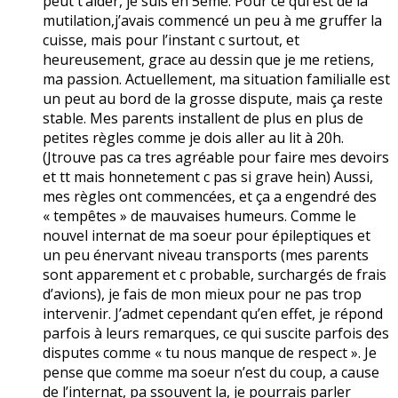
peut t’aider, je suis en 5ème. Pour ce qui est de la
mutilation,j’avais commencé un peu à me gruffer la
cuisse, mais pour l’instant c surtout, et
heureusement, grace au dessin que je me retiens,
ma passion. Actuellement, ma situation familialle est
un peut au bord de la grosse dispute, mais ça reste
stable. Mes parents installent de plus en plus de
petites règles comme je dois aller au lit à 20h.
(Jtrouve pas ca tres agréable pour faire mes devoirs
et tt mais honnetement c pas si grave hein) Aussi,
mes règles ont commencées, et ça a engendré des
« tempêtes » de mauvaises humeurs. Comme le
nouvel internat de ma soeur pour épileptiques et
un peu énervant niveau transports (mes parents
sont apparement et c probable, surchargés de frais
d’avions), je fais de mon mieux pour ne pas trop
intervenir. J’admet cependant qu’en effet, je répond
parfois à leurs remarques, ce qui suscite parfois des
disputes comme « tu nous manque de respect ». Je
pense que comme ma soeur n’est du coup, a cause
de l’internat, pa ssouvent la, je pourrais parler