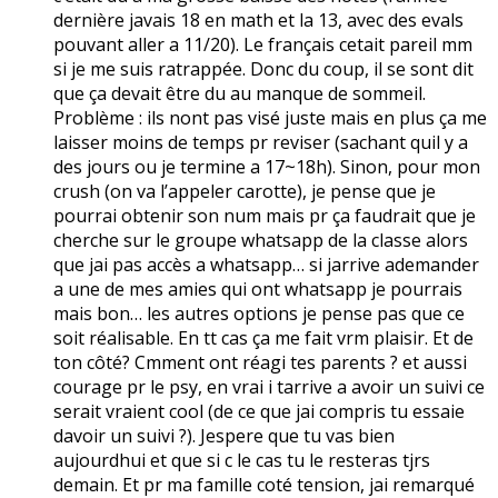
dernière javais 18 en math et la 13, avec des evals
pouvant aller a 11/20). Le français cetait pareil mm
si je me suis ratrappée. Donc du coup, il se sont dit
que ça devait être du au manque de sommeil.
Problème : ils nont pas visé juste mais en plus ça me
laisser moins de temps pr reviser (sachant quil y a
des jours ou je termine a 17~18h). Sinon, pour mon
crush (on va l’appeler carotte), je pense que je
pourrai obtenir son num mais pr ça faudrait que je
cherche sur le groupe whatsapp de la classe alors
que jai pas accès a whatsapp… si jarrive ademander
a une de mes amies qui ont whatsapp je pourrais
mais bon… les autres options je pense pas que ce
soit réalisable. En tt cas ça me fait vrm plaisir. Et de
ton côté? Cmment ont réagi tes parents ? et aussi
courage pr le psy, en vrai i tarrive a avoir un suivi ce
serait vraient cool (de ce que jai compris tu essaie
davoir un suivi ?). Jespere que tu vas bien
aujourdhui et que si c le cas tu le resteras tjrs
demain. Et pr ma famille coté tension, jai remarqué