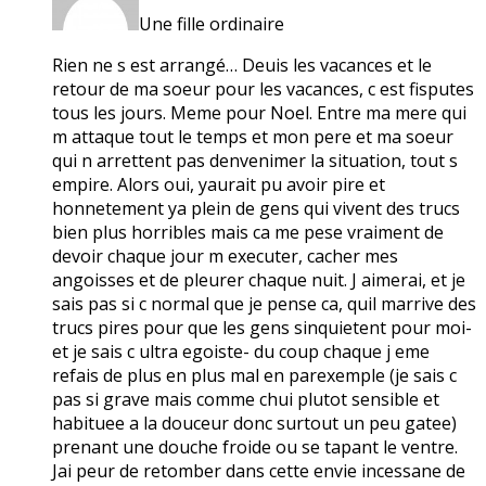
Une fille ordinaire
Rien ne s est arrangé… Deuis les vacances et le
retour de ma soeur pour les vacances, c est fisputes
tous les jours. Meme pour Noel. Entre ma mere qui
m attaque tout le temps et mon pere et ma soeur
qui n arrettent pas denvenimer la situation, tout s
empire. Alors oui, yaurait pu avoir pire et
honnetement ya plein de gens qui vivent des trucs
bien plus horribles mais ca me pese vraiment de
devoir chaque jour m executer, cacher mes
angoisses et de pleurer chaque nuit. J aimerai, et je
sais pas si c normal que je pense ca, quil marrive des
trucs pires pour que les gens sinquietent pour moi-
et je sais c ultra egoiste- du coup chaque j eme
refais de plus en plus mal en parexemple (je sais c
pas si grave mais comme chui plutot sensible et
habituee a la douceur donc surtout un peu gatee)
prenant une douche froide ou se tapant le ventre.
Jai peur de retomber dans cette envie incessane de