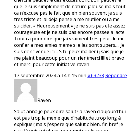
que je suis simplement de nature jalouse mais tout
ca n’excuse pas le fait que eh bien souvent je suis
tres triste et jai deja pense a me mutiler ou a me
suicider. « Heureusement » je ne suis pas ete assez
courageuse et je ne suis pas encore passee a lacte.
Tout ca pour dire que jai vraiment tres peur de me
confier a mes amies meme si elles sont supers…. Je
suis donc venue ici… S tu peux maider (j sais que je
me plaint beaucoup pour un rien)merci !!!! et bravo
et merci pour cette initiative raven
17 septembre 2024 à 14 h 15 min
#63238
Répondre
Raven
Salut anna(je peux dire salut?la raven d’aujourd’hui
est pas trop la meme que d’habitude ,trop long à
expliquer,mais j’espere que salut c bien, fin bref je
suis là ppir toi et pas pour moi sur le coup)