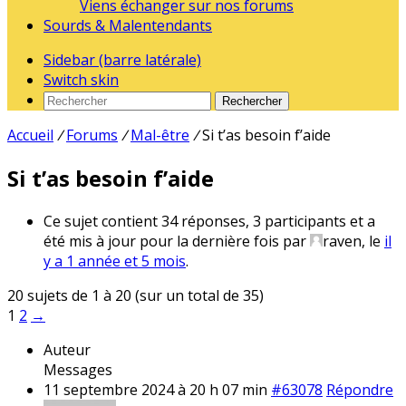
Viens échanger sur nos forums
Sourds & Malentendants
Sidebar (barre latérale)
Switch skin
Rechercher
Accueil
/
Forums
/
Mal-être
/
Si t’as besoin f’aide
Si t’as besoin f’aide
Ce sujet contient 34 réponses, 3 participants et a
été mis à jour pour la dernière fois par
raven
, le
il
y a 1 année et 5 mois
.
20 sujets de 1 à 20 (sur un total de 35)
1
2
→
Auteur
Messages
11 septembre 2024 à 20 h 07 min
#63078
Répondre