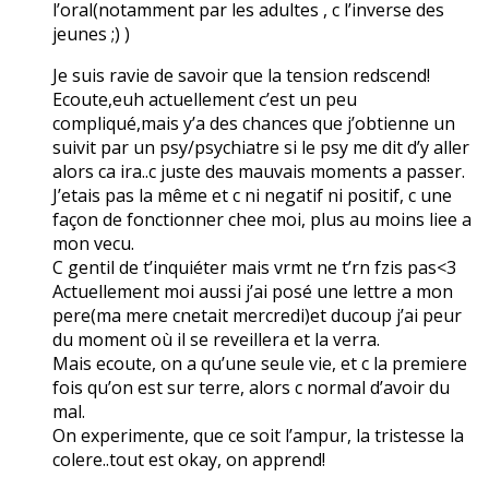
l’oral(notamment par les adultes , c l’inverse des
jeunes ;) )
Je suis ravie de savoir que la tension redscend!
Ecoute,euh actuellement c’est un peu
compliqué,mais y’a des chances que j’obtienne un
suivit par un psy/psychiatre si le psy me dit d’y aller
alors ca ira..c juste des mauvais moments a passer.
J’etais pas la même et c ni negatif ni positif, c une
façon de fonctionner chee moi, plus au moins liee a
mon vecu.
C gentil de t’inquiéter mais vrmt ne t’rn fzis pas<3
Actuellement moi aussi j’ai posé une lettre a mon
pere(ma mere cnetait mercredi)et ducoup j’ai peur
du moment où il se reveillera et la verra.
Mais ecoute, on a qu’une seule vie, et c la premiere
fois qu’on est sur terre, alors c normal d’avoir du
mal.
On experimente, que ce soit l’ampur, la tristesse la
colere..tout est okay, on apprend!