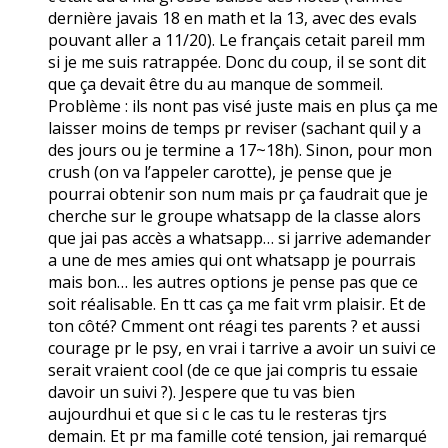
dernière javais 18 en math et la 13, avec des evals
pouvant aller a 11/20). Le français cetait pareil mm
si je me suis ratrappée. Donc du coup, il se sont dit
que ça devait être du au manque de sommeil.
Problème : ils nont pas visé juste mais en plus ça me
laisser moins de temps pr reviser (sachant quil y a
des jours ou je termine a 17~18h). Sinon, pour mon
crush (on va l’appeler carotte), je pense que je
pourrai obtenir son num mais pr ça faudrait que je
cherche sur le groupe whatsapp de la classe alors
que jai pas accès a whatsapp… si jarrive ademander
a une de mes amies qui ont whatsapp je pourrais
mais bon… les autres options je pense pas que ce
soit réalisable. En tt cas ça me fait vrm plaisir. Et de
ton côté? Cmment ont réagi tes parents ? et aussi
courage pr le psy, en vrai i tarrive a avoir un suivi ce
serait vraient cool (de ce que jai compris tu essaie
davoir un suivi ?). Jespere que tu vas bien
aujourdhui et que si c le cas tu le resteras tjrs
demain. Et pr ma famille coté tension, jai remarqué