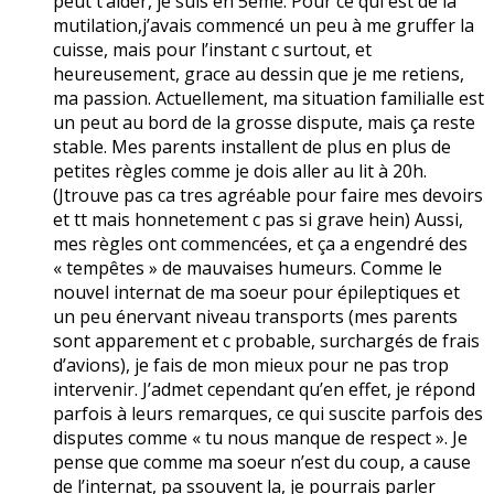
peut t’aider, je suis en 5ème. Pour ce qui est de la
mutilation,j’avais commencé un peu à me gruffer la
cuisse, mais pour l’instant c surtout, et
heureusement, grace au dessin que je me retiens,
ma passion. Actuellement, ma situation familialle est
un peut au bord de la grosse dispute, mais ça reste
stable. Mes parents installent de plus en plus de
petites règles comme je dois aller au lit à 20h.
(Jtrouve pas ca tres agréable pour faire mes devoirs
et tt mais honnetement c pas si grave hein) Aussi,
mes règles ont commencées, et ça a engendré des
« tempêtes » de mauvaises humeurs. Comme le
nouvel internat de ma soeur pour épileptiques et
un peu énervant niveau transports (mes parents
sont apparement et c probable, surchargés de frais
d’avions), je fais de mon mieux pour ne pas trop
intervenir. J’admet cependant qu’en effet, je répond
parfois à leurs remarques, ce qui suscite parfois des
disputes comme « tu nous manque de respect ». Je
pense que comme ma soeur n’est du coup, a cause
de l’internat, pa ssouvent la, je pourrais parler