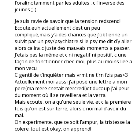
l’oral(notamment par les adultes , c l’inverse des
jeunes ;) )
Je suis ravie de savoir que la tension redscend!
Ecoute,euh actuellement c’est un peu
compliqué,mais y’a des chances que j’obtienne un
suivit par un psy/psychiatre si le psy me dit d’y aller
alors ca ira..c juste des mauvais moments a passer.
J’etais pas la même et c ni negatif ni positif, c une
façon de fonctionner chee moi, plus au moins liee a
mon vecu.
C gentil de t’inquiéter mais vrmt ne t’rn fzis pas<3
Actuellement moi aussi j’ai posé une lettre a mon
pere(ma mere cnetait mercredi)et ducoup j’ai peur
du moment où il se reveillera et la verra.
Mais ecoute, on a qu’une seule vie, et c la premiere
fois qu’on est sur terre, alors c normal d’avoir du
mal.
On experimente, que ce soit l’ampur, la tristesse la
colere..tout est okay, on apprend!