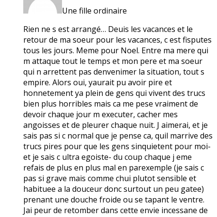
Une fille ordinaire
Rien ne s est arrangé… Deuis les vacances et le
retour de ma soeur pour les vacances, c est fisputes
tous les jours. Meme pour Noel. Entre ma mere qui
m attaque tout le temps et mon pere et ma soeur
qui n arrettent pas denvenimer la situation, tout s
empire. Alors oui, yaurait pu avoir pire et
honnetement ya plein de gens qui vivent des trucs
bien plus horribles mais ca me pese vraiment de
devoir chaque jour m executer, cacher mes
angoisses et de pleurer chaque nuit. J aimerai, et je
sais pas si c normal que je pense ca, quil marrive des
trucs pires pour que les gens sinquietent pour moi-
et je sais c ultra egoiste- du coup chaque j eme
refais de plus en plus mal en parexemple (je sais c
pas si grave mais comme chui plutot sensible et
habituee a la douceur donc surtout un peu gatee)
prenant une douche froide ou se tapant le ventre.
Jai peur de retomber dans cette envie incessane de