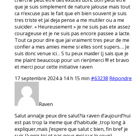
que je suis simplement de nature jalouse mais tout
ca n’excuse pas le fait que eh bien souvent je suis
tres triste et jai deja pense a me mutiler ou a me
suicider. « Heureusement » je ne suis pas ete assez
courageuse et je ne suis pas encore passee a lacte.
Tout ca pour dire que jai vraiment tres peur de me
confier a mes amies meme si elles sont supers…. Je
suis donc venue ici… S tu peux maider (j sais que je
me plaint beaucoup pour un rien)merci !!!! et bravo
et merci pour cette initiative raven
17 septembre 2024 à 14 h 15 min
#63238
Répondre
Raven
Salut anna(je peux dire salut?la raven d’aujourd’hui
est pas trop la meme que d’habitude ,trop long à
expliquer,mais j’espere que salut c bien, fin bref je
suis là ppir toi et pas pour moi sur le coup)