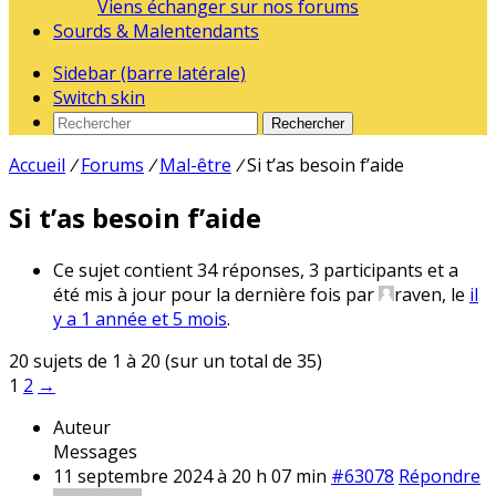
Viens échanger sur nos forums
Sourds & Malentendants
Sidebar (barre latérale)
Switch skin
Rechercher
Accueil
/
Forums
/
Mal-être
/
Si t’as besoin f’aide
Si t’as besoin f’aide
Ce sujet contient 34 réponses, 3 participants et a
été mis à jour pour la dernière fois par
raven
, le
il
y a 1 année et 5 mois
.
20 sujets de 1 à 20 (sur un total de 35)
1
2
→
Auteur
Messages
11 septembre 2024 à 20 h 07 min
#63078
Répondre