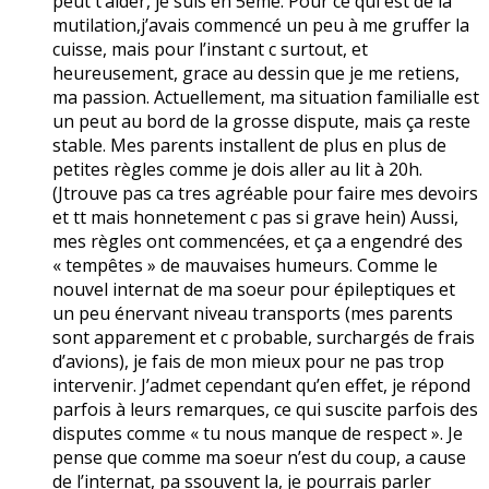
peut t’aider, je suis en 5ème. Pour ce qui est de la
mutilation,j’avais commencé un peu à me gruffer la
cuisse, mais pour l’instant c surtout, et
heureusement, grace au dessin que je me retiens,
ma passion. Actuellement, ma situation familialle est
un peut au bord de la grosse dispute, mais ça reste
stable. Mes parents installent de plus en plus de
petites règles comme je dois aller au lit à 20h.
(Jtrouve pas ca tres agréable pour faire mes devoirs
et tt mais honnetement c pas si grave hein) Aussi,
mes règles ont commencées, et ça a engendré des
« tempêtes » de mauvaises humeurs. Comme le
nouvel internat de ma soeur pour épileptiques et
un peu énervant niveau transports (mes parents
sont apparement et c probable, surchargés de frais
d’avions), je fais de mon mieux pour ne pas trop
intervenir. J’admet cependant qu’en effet, je répond
parfois à leurs remarques, ce qui suscite parfois des
disputes comme « tu nous manque de respect ». Je
pense que comme ma soeur n’est du coup, a cause
de l’internat, pa ssouvent la, je pourrais parler