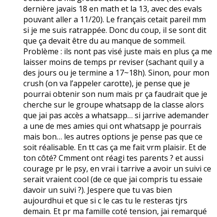
dernière javais 18 en math et la 13, avec des evals
pouvant aller a 11/20). Le français cetait pareil mm
si je me suis ratrappée. Donc du coup, il se sont dit
que ça devait être du au manque de sommeil.
Problème : ils nont pas visé juste mais en plus ça me
laisser moins de temps pr reviser (sachant quil y a
des jours ou je termine a 17~18h). Sinon, pour mon
crush (on va l’appeler carotte), je pense que je
pourrai obtenir son num mais pr ça faudrait que je
cherche sur le groupe whatsapp de la classe alors
que jai pas accès a whatsapp… si jarrive ademander
a une de mes amies qui ont whatsapp je pourrais
mais bon… les autres options je pense pas que ce
soit réalisable. En tt cas ça me fait vrm plaisir. Et de
ton côté? Cmment ont réagi tes parents ? et aussi
courage pr le psy, en vrai i tarrive a avoir un suivi ce
serait vraient cool (de ce que jai compris tu essaie
davoir un suivi ?). Jespere que tu vas bien
aujourdhui et que si c le cas tu le resteras tjrs
demain. Et pr ma famille coté tension, jai remarqué