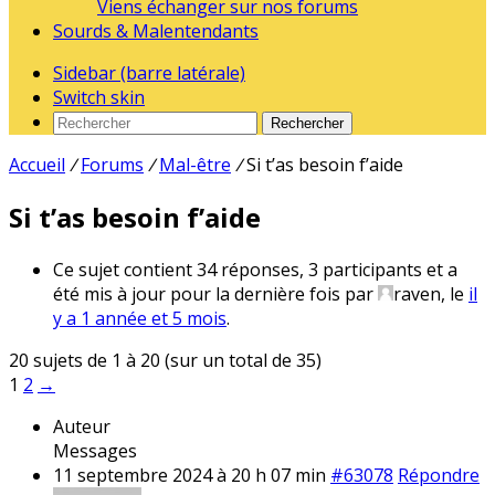
Viens échanger sur nos forums
Sourds & Malentendants
Sidebar (barre latérale)
Switch skin
Rechercher
Accueil
/
Forums
/
Mal-être
/
Si t’as besoin f’aide
Si t’as besoin f’aide
Ce sujet contient 34 réponses, 3 participants et a
été mis à jour pour la dernière fois par
raven
, le
il
y a 1 année et 5 mois
.
20 sujets de 1 à 20 (sur un total de 35)
1
2
→
Auteur
Messages
11 septembre 2024 à 20 h 07 min
#63078
Répondre