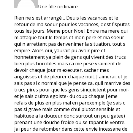
Une fille ordinaire
Rien ne s est arrangé… Deuis les vacances et le
retour de ma soeur pour les vacances, c est fisputes
tous les jours. Meme pour Noel. Entre ma mere qui
m attaque tout le temps et mon pere et ma soeur
qui n arrettent pas denvenimer la situation, tout s
empire. Alors oui, yaurait pu avoir pire et
honnetement ya plein de gens qui vivent des trucs
bien plus horribles mais ca me pese vraiment de
devoir chaque jour m executer, cacher mes
angoisses et de pleurer chaque nuit. J aimerai, et je
sais pas si c normal que je pense ca, quil marrive des
trucs pires pour que les gens sinquietent pour moi-
et je sais c ultra egoiste- du coup chaque j eme
refais de plus en plus mal en parexemple (je sais c
pas si grave mais comme chui plutot sensible et
habituee a la douceur donc surtout un peu gatee)
prenant une douche froide ou se tapant le ventre.
Jai peur de retomber dans cette envie incessane de