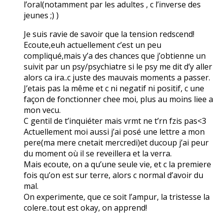
l’oral(notamment par les adultes , c l’inverse des
jeunes ;) )
Je suis ravie de savoir que la tension redscend!
Ecoute,euh actuellement c’est un peu
compliqué,mais y’a des chances que j’obtienne un
suivit par un psy/psychiatre si le psy me dit d’y aller
alors ca ira..c juste des mauvais moments a passer.
J’etais pas la même et c ni negatif ni positif, c une
façon de fonctionner chee moi, plus au moins liee a
mon vecu.
C gentil de t’inquiéter mais vrmt ne t’rn fzis pas<3
Actuellement moi aussi j’ai posé une lettre a mon
pere(ma mere cnetait mercredi)et ducoup j’ai peur
du moment où il se reveillera et la verra.
Mais ecoute, on a qu’une seule vie, et c la premiere
fois qu’on est sur terre, alors c normal d’avoir du
mal.
On experimente, que ce soit l’ampur, la tristesse la
colere..tout est okay, on apprend!