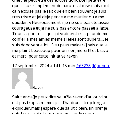
que je suis simplement de nature jalouse mais tout
ca n’excuse pas le fait que eh bien souvent je suis
tres triste et jai deja pense a me mutiler ou a me
suicider. « Heureusement » je ne suis pas ete assez
courageuse et je ne suis pas encore passee a lacte.
Tout ca pour dire que jai vraiment tres peur de me
confier a mes amies meme si elles sont supers…. Je
suis donc venue ici… S tu peux maider (j sais que je
me plaint beaucoup pour un rien)merci !!!! et bravo
et merci pour cette initiative raven
17 septembre 2024 à 14 h 15 min
#63238
Répondre
Raven
Salut anna(je peux dire salut?la raven d’aujourd’hui
est pas trop la meme que d’habitude ,trop long à
expliquer,mais j’espere que salut c bien, fin bref je
suis là ppir toi et pas pour moi sur le coup)