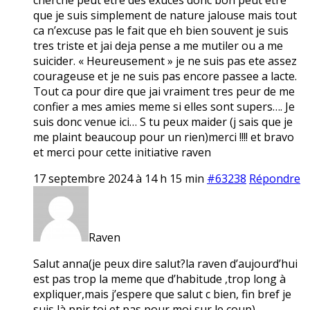
que je suis simplement de nature jalouse mais tout
ca n’excuse pas le fait que eh bien souvent je suis
tres triste et jai deja pense a me mutiler ou a me
suicider. « Heureusement » je ne suis pas ete assez
courageuse et je ne suis pas encore passee a lacte.
Tout ca pour dire que jai vraiment tres peur de me
confier a mes amies meme si elles sont supers…. Je
suis donc venue ici… S tu peux maider (j sais que je
me plaint beaucoup pour un rien)merci !!!! et bravo
et merci pour cette initiative raven
17 septembre 2024 à 14 h 15 min
#63238
Répondre
Raven
Salut anna(je peux dire salut?la raven d’aujourd’hui
est pas trop la meme que d’habitude ,trop long à
expliquer,mais j’espere que salut c bien, fin bref je
suis là ppir toi et pas pour moi sur le coup)