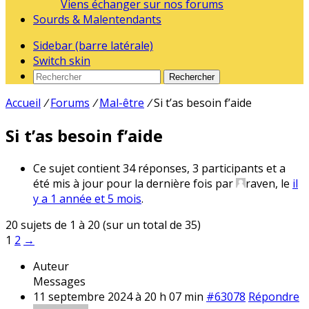
Viens échanger sur nos forums
Sourds & Malentendants
Sidebar (barre latérale)
Switch skin
Rechercher
Accueil
/
Forums
/
Mal-être
/
Si t’as besoin f’aide
Si t’as besoin f’aide
Ce sujet contient 34 réponses, 3 participants et a
été mis à jour pour la dernière fois par
raven
, le
il
y a 1 année et 5 mois
.
20 sujets de 1 à 20 (sur un total de 35)
1
2
→
Auteur
Messages
11 septembre 2024 à 20 h 07 min
#63078
Répondre