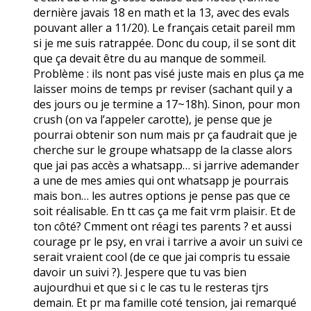
dernière javais 18 en math et la 13, avec des evals
pouvant aller a 11/20). Le français cetait pareil mm
si je me suis ratrappée. Donc du coup, il se sont dit
que ça devait être du au manque de sommeil.
Problème : ils nont pas visé juste mais en plus ça me
laisser moins de temps pr reviser (sachant quil y a
des jours ou je termine a 17~18h). Sinon, pour mon
crush (on va l’appeler carotte), je pense que je
pourrai obtenir son num mais pr ça faudrait que je
cherche sur le groupe whatsapp de la classe alors
que jai pas accès a whatsapp… si jarrive ademander
a une de mes amies qui ont whatsapp je pourrais
mais bon… les autres options je pense pas que ce
soit réalisable. En tt cas ça me fait vrm plaisir. Et de
ton côté? Cmment ont réagi tes parents ? et aussi
courage pr le psy, en vrai i tarrive a avoir un suivi ce
serait vraient cool (de ce que jai compris tu essaie
davoir un suivi ?). Jespere que tu vas bien
aujourdhui et que si c le cas tu le resteras tjrs
demain. Et pr ma famille coté tension, jai remarqué