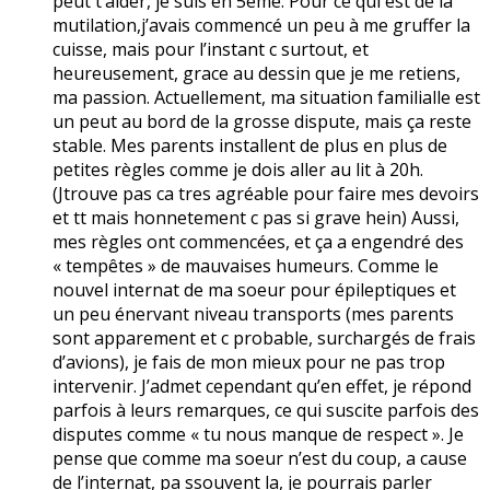
peut t’aider, je suis en 5ème. Pour ce qui est de la
mutilation,j’avais commencé un peu à me gruffer la
cuisse, mais pour l’instant c surtout, et
heureusement, grace au dessin que je me retiens,
ma passion. Actuellement, ma situation familialle est
un peut au bord de la grosse dispute, mais ça reste
stable. Mes parents installent de plus en plus de
petites règles comme je dois aller au lit à 20h.
(Jtrouve pas ca tres agréable pour faire mes devoirs
et tt mais honnetement c pas si grave hein) Aussi,
mes règles ont commencées, et ça a engendré des
« tempêtes » de mauvaises humeurs. Comme le
nouvel internat de ma soeur pour épileptiques et
un peu énervant niveau transports (mes parents
sont apparement et c probable, surchargés de frais
d’avions), je fais de mon mieux pour ne pas trop
intervenir. J’admet cependant qu’en effet, je répond
parfois à leurs remarques, ce qui suscite parfois des
disputes comme « tu nous manque de respect ». Je
pense que comme ma soeur n’est du coup, a cause
de l’internat, pa ssouvent la, je pourrais parler