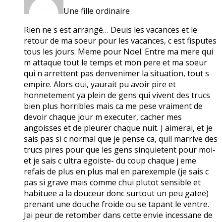
Une fille ordinaire
Rien ne s est arrangé… Deuis les vacances et le
retour de ma soeur pour les vacances, c est fisputes
tous les jours. Meme pour Noel. Entre ma mere qui
m attaque tout le temps et mon pere et ma soeur
qui n arrettent pas denvenimer la situation, tout s
empire. Alors oui, yaurait pu avoir pire et
honnetement ya plein de gens qui vivent des trucs
bien plus horribles mais ca me pese vraiment de
devoir chaque jour m executer, cacher mes
angoisses et de pleurer chaque nuit. J aimerai, et je
sais pas si c normal que je pense ca, quil marrive des
trucs pires pour que les gens sinquietent pour moi-
et je sais c ultra egoiste- du coup chaque j eme
refais de plus en plus mal en parexemple (je sais c
pas si grave mais comme chui plutot sensible et
habituee a la douceur donc surtout un peu gatee)
prenant une douche froide ou se tapant le ventre.
Jai peur de retomber dans cette envie incessane de