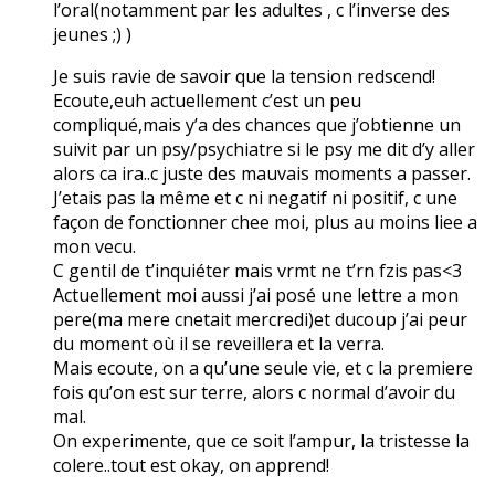
l’oral(notamment par les adultes , c l’inverse des
jeunes ;) )
Je suis ravie de savoir que la tension redscend!
Ecoute,euh actuellement c’est un peu
compliqué,mais y’a des chances que j’obtienne un
suivit par un psy/psychiatre si le psy me dit d’y aller
alors ca ira..c juste des mauvais moments a passer.
J’etais pas la même et c ni negatif ni positif, c une
façon de fonctionner chee moi, plus au moins liee a
mon vecu.
C gentil de t’inquiéter mais vrmt ne t’rn fzis pas<3
Actuellement moi aussi j’ai posé une lettre a mon
pere(ma mere cnetait mercredi)et ducoup j’ai peur
du moment où il se reveillera et la verra.
Mais ecoute, on a qu’une seule vie, et c la premiere
fois qu’on est sur terre, alors c normal d’avoir du
mal.
On experimente, que ce soit l’ampur, la tristesse la
colere..tout est okay, on apprend!