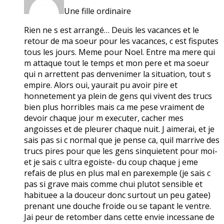
Une fille ordinaire
Rien ne s est arrangé… Deuis les vacances et le
retour de ma soeur pour les vacances, c est fisputes
tous les jours. Meme pour Noel. Entre ma mere qui
m attaque tout le temps et mon pere et ma soeur
qui n arrettent pas denvenimer la situation, tout s
empire. Alors oui, yaurait pu avoir pire et
honnetement ya plein de gens qui vivent des trucs
bien plus horribles mais ca me pese vraiment de
devoir chaque jour m executer, cacher mes
angoisses et de pleurer chaque nuit. J aimerai, et je
sais pas si c normal que je pense ca, quil marrive des
trucs pires pour que les gens sinquietent pour moi-
et je sais c ultra egoiste- du coup chaque j eme
refais de plus en plus mal en parexemple (je sais c
pas si grave mais comme chui plutot sensible et
habituee a la douceur donc surtout un peu gatee)
prenant une douche froide ou se tapant le ventre.
Jai peur de retomber dans cette envie incessane de