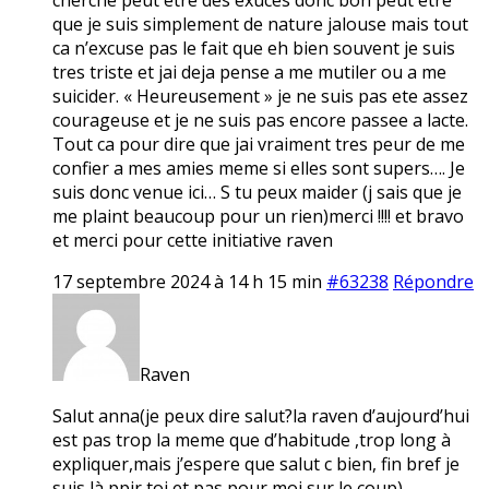
que je suis simplement de nature jalouse mais tout
ca n’excuse pas le fait que eh bien souvent je suis
tres triste et jai deja pense a me mutiler ou a me
suicider. « Heureusement » je ne suis pas ete assez
courageuse et je ne suis pas encore passee a lacte.
Tout ca pour dire que jai vraiment tres peur de me
confier a mes amies meme si elles sont supers…. Je
suis donc venue ici… S tu peux maider (j sais que je
me plaint beaucoup pour un rien)merci !!!! et bravo
et merci pour cette initiative raven
17 septembre 2024 à 14 h 15 min
#63238
Répondre
Raven
Salut anna(je peux dire salut?la raven d’aujourd’hui
est pas trop la meme que d’habitude ,trop long à
expliquer,mais j’espere que salut c bien, fin bref je
suis là ppir toi et pas pour moi sur le coup)