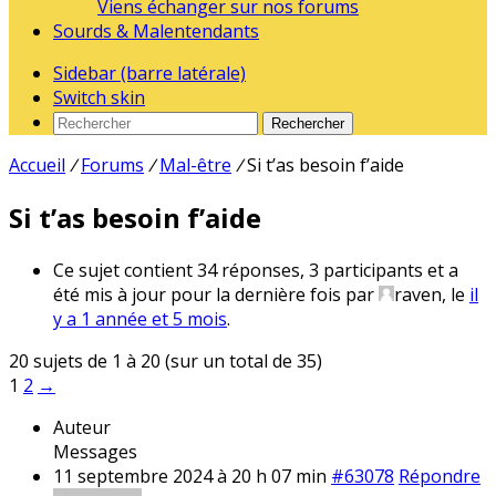
Viens échanger sur nos forums
Sourds & Malentendants
Sidebar (barre latérale)
Switch skin
Rechercher
Accueil
/
Forums
/
Mal-être
/
Si t’as besoin f’aide
Si t’as besoin f’aide
Ce sujet contient 34 réponses, 3 participants et a
été mis à jour pour la dernière fois par
raven
, le
il
y a 1 année et 5 mois
.
20 sujets de 1 à 20 (sur un total de 35)
1
2
→
Auteur
Messages
11 septembre 2024 à 20 h 07 min
#63078
Répondre