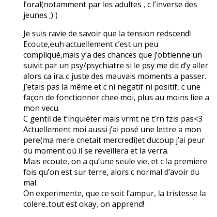
l’oral(notamment par les adultes , c l’inverse des
jeunes ;) )
Je suis ravie de savoir que la tension redscend!
Ecoute,euh actuellement c’est un peu
compliqué,mais y’a des chances que j’obtienne un
suivit par un psy/psychiatre si le psy me dit d’y aller
alors ca ira..c juste des mauvais moments a passer.
J’etais pas la même et c ni negatif ni positif, c une
façon de fonctionner chee moi, plus au moins liee a
mon vecu.
C gentil de t’inquiéter mais vrmt ne t’rn fzis pas<3
Actuellement moi aussi j’ai posé une lettre a mon
pere(ma mere cnetait mercredi)et ducoup j’ai peur
du moment où il se reveillera et la verra.
Mais ecoute, on a qu’une seule vie, et c la premiere
fois qu’on est sur terre, alors c normal d’avoir du
mal.
On experimente, que ce soit l’ampur, la tristesse la
colere..tout est okay, on apprend!