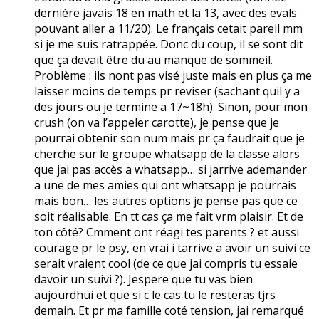
dernière javais 18 en math et la 13, avec des evals
pouvant aller a 11/20). Le français cetait pareil mm
si je me suis ratrappée. Donc du coup, il se sont dit
que ça devait être du au manque de sommeil.
Problème : ils nont pas visé juste mais en plus ça me
laisser moins de temps pr reviser (sachant quil y a
des jours ou je termine a 17~18h). Sinon, pour mon
crush (on va l’appeler carotte), je pense que je
pourrai obtenir son num mais pr ça faudrait que je
cherche sur le groupe whatsapp de la classe alors
que jai pas accès a whatsapp… si jarrive ademander
a une de mes amies qui ont whatsapp je pourrais
mais bon… les autres options je pense pas que ce
soit réalisable. En tt cas ça me fait vrm plaisir. Et de
ton côté? Cmment ont réagi tes parents ? et aussi
courage pr le psy, en vrai i tarrive a avoir un suivi ce
serait vraient cool (de ce que jai compris tu essaie
davoir un suivi ?). Jespere que tu vas bien
aujourdhui et que si c le cas tu le resteras tjrs
demain. Et pr ma famille coté tension, jai remarqué