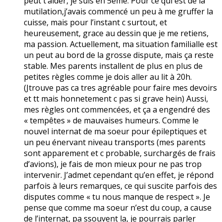
peut t’aider, je suis en 5ème. Pour ce qui est de la
mutilation,j’avais commencé un peu à me gruffer la
cuisse, mais pour l’instant c surtout, et
heureusement, grace au dessin que je me retiens,
ma passion. Actuellement, ma situation familialle est
un peut au bord de la grosse dispute, mais ça reste
stable. Mes parents installent de plus en plus de
petites règles comme je dois aller au lit à 20h.
(Jtrouve pas ca tres agréable pour faire mes devoirs
et tt mais honnetement c pas si grave hein) Aussi,
mes règles ont commencées, et ça a engendré des
« tempêtes » de mauvaises humeurs. Comme le
nouvel internat de ma soeur pour épileptiques et
un peu énervant niveau transports (mes parents
sont apparement et c probable, surchargés de frais
d’avions), je fais de mon mieux pour ne pas trop
intervenir. J’admet cependant qu’en effet, je répond
parfois à leurs remarques, ce qui suscite parfois des
disputes comme « tu nous manque de respect ». Je
pense que comme ma soeur n’est du coup, a cause
de l’internat, pa ssouvent la, je pourrais parler