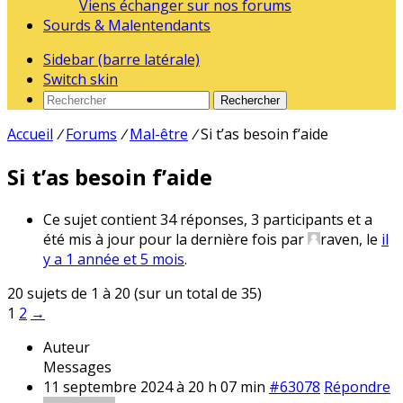
Viens échanger sur nos forums
Sourds & Malentendants
Sidebar (barre latérale)
Switch skin
Rechercher
Accueil
/
Forums
/
Mal-être
/
Si t’as besoin f’aide
Si t’as besoin f’aide
Ce sujet contient 34 réponses, 3 participants et a
été mis à jour pour la dernière fois par
raven
, le
il
y a 1 année et 5 mois
.
20 sujets de 1 à 20 (sur un total de 35)
1
2
→
Auteur
Messages
11 septembre 2024 à 20 h 07 min
#63078
Répondre