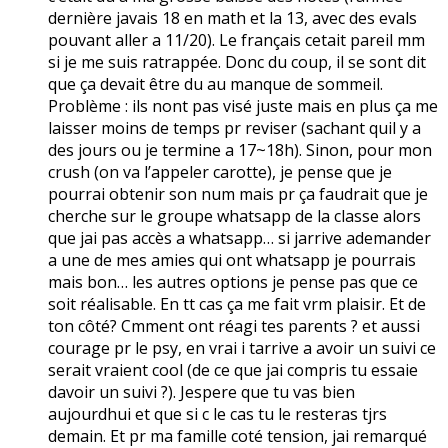
dernière javais 18 en math et la 13, avec des evals
pouvant aller a 11/20). Le français cetait pareil mm
si je me suis ratrappée. Donc du coup, il se sont dit
que ça devait être du au manque de sommeil.
Problème : ils nont pas visé juste mais en plus ça me
laisser moins de temps pr reviser (sachant quil y a
des jours ou je termine a 17~18h). Sinon, pour mon
crush (on va l’appeler carotte), je pense que je
pourrai obtenir son num mais pr ça faudrait que je
cherche sur le groupe whatsapp de la classe alors
que jai pas accès a whatsapp… si jarrive ademander
a une de mes amies qui ont whatsapp je pourrais
mais bon… les autres options je pense pas que ce
soit réalisable. En tt cas ça me fait vrm plaisir. Et de
ton côté? Cmment ont réagi tes parents ? et aussi
courage pr le psy, en vrai i tarrive a avoir un suivi ce
serait vraient cool (de ce que jai compris tu essaie
davoir un suivi ?). Jespere que tu vas bien
aujourdhui et que si c le cas tu le resteras tjrs
demain. Et pr ma famille coté tension, jai remarqué