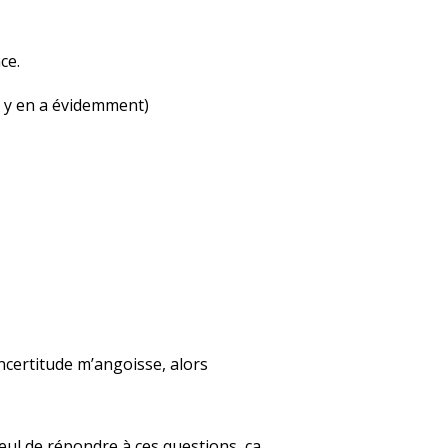
ce.
l y en a évidemment)
incertitude m’angoisse, alors
i seul de répondre à ces questions, ça