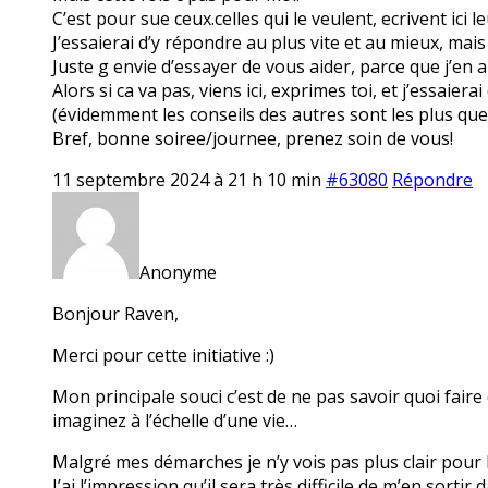
C’est pour sue ceux.celles qui le veulent, ecrivent ici l
J’essaierai d’y répondre au plus vite et au mieux, mais
Juste g envie d’essayer de vous aider, parce que j’en 
Alors si ca va pas, viens ici, exprimes toi, et j’essaierai 
(évidemment les conseils des autres sont les plus qu
Bref, bonne soiree/journee, prenez soin de vous!
11 septembre 2024 à 21 h 10 min
#63080
Répondre
Anonyme
Bonjour Raven,
Merci pour cette initiative :)
Mon principale souci c’est de ne pas savoir quoi faire
imaginez à l’échelle d’une vie…
Malgré mes démarches je n’y vois pas plus clair pour l
J’ai l’impression qu’il sera très difficile de m’en sorti