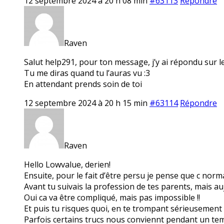
12 septembre 2024 à 20 h 08 min
#63113
Répondre
Raven
Salut help291, pour ton message, j’y ai répondu sur le d
Tu me diras quand tu l’auras vu :3
En attendant prends soin de toi
12 septembre 2024 à 20 h 15 min
#63114
Répondre
Raven
Hello Lowvalue, derien!
Ensuite, pour le fait d’être persu je pense que c norma
Avant tu suivais la profession de tes parents, mais auj
Oui ca va être compliqué, mais pas impossible !!
Et puis tu risques quoi, en te trompant sérieusement 
Parfois certains trucs nous conviennt pendant un te