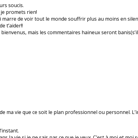
eurs soucis.
 je promets rien!
ai marre de voir tout le monde souffrir plus au moins en silen
de t’aider!!
e bienvenus, mais les commentaires haineux seront banis(s’i
 de ma vie que ce soit le plan professionnel ou personnel. L’
’instant.
r dans la vie si je ne sais pas ce que je veux. C’est à moi et mo