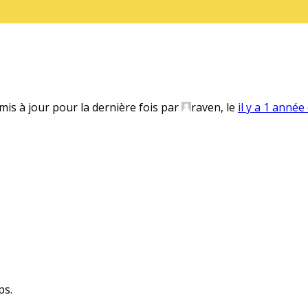
 mis à jour pour la dernière fois par
raven
, le
il y a 1 année
ps.