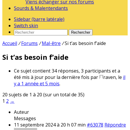
Viens échanger sur nos forums
Sourds & Malentendants
Sidebar (barre latérale)
Switch skin
Rechercher
Accueil
/
Forums
/
Mal-être
/
Si t’as besoin f’aide
Si t’as besoin f’aide
Ce sujet contient 34 réponses, 3 participants et a
été mis à jour pour la dernière fois par
raven
, le
il
y a 1 année et 5 mois
.
20 sujets de 1 à 20 (sur un total de 35)
1
2
→
Auteur
Messages
11 septembre 2024 à 20 h 07 min
#63078
Répondre