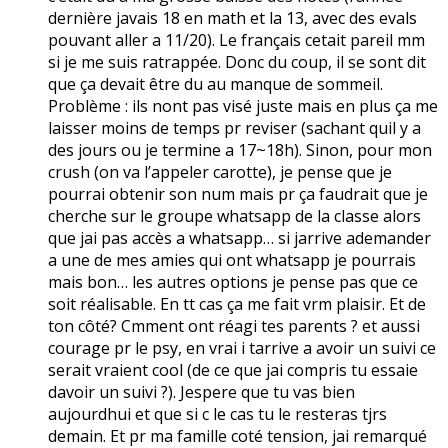
dernière javais 18 en math et la 13, avec des evals
pouvant aller a 11/20). Le français cetait pareil mm
si je me suis ratrappée. Donc du coup, il se sont dit
que ça devait être du au manque de sommeil.
Problème : ils nont pas visé juste mais en plus ça me
laisser moins de temps pr reviser (sachant quil y a
des jours ou je termine a 17~18h). Sinon, pour mon
crush (on va l’appeler carotte), je pense que je
pourrai obtenir son num mais pr ça faudrait que je
cherche sur le groupe whatsapp de la classe alors
que jai pas accès a whatsapp… si jarrive ademander
a une de mes amies qui ont whatsapp je pourrais
mais bon… les autres options je pense pas que ce
soit réalisable. En tt cas ça me fait vrm plaisir. Et de
ton côté? Cmment ont réagi tes parents ? et aussi
courage pr le psy, en vrai i tarrive a avoir un suivi ce
serait vraient cool (de ce que jai compris tu essaie
davoir un suivi ?). Jespere que tu vas bien
aujourdhui et que si c le cas tu le resteras tjrs
demain. Et pr ma famille coté tension, jai remarqué