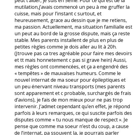
peut t’aider, je suis en 5ème. Pour ce qui est de la
mutilation,j’avais commencé un peu à me gruffer la
cuisse, mais pour l’instant c surtout, et
heureusement, grace au dessin que je me retiens,
ma passion. Actuellement, ma situation familialle est
un peut au bord de la grosse dispute, mais ça reste
stable. Mes parents installent de plus en plus de
petites règles comme je dois aller au lit à 20h.
(Jtrouve pas ca tres agréable pour faire mes devoirs
et tt mais honnetement c pas si grave hein) Aussi,
mes règles ont commencées, et ça a engendré des
« tempêtes » de mauvaises humeurs. Comme le
nouvel internat de ma soeur pour épileptiques et
un peu énervant niveau transports (mes parents
sont apparement et c probable, surchargés de frais
d’avions), je fais de mon mieux pour ne pas trop
intervenir. J’admet cependant qu’en effet, je répond
parfois à leurs remarques, ce qui suscite parfois des
disputes comme « tu nous manque de respect ». Je
pense que comme ma soeur n’est du coup, a cause
de l’internat, pa ssouvent la, je pourrais parler