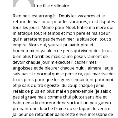
Une fille ordinaire
Rien ne s est arrangé… Deuis les vacances et le
retour de ma soeur pour les vacances, c est fisputes
tous les jours. Meme pour Noel. Entre ma mere qui
m attaque tout le temps et mon pere et ma soeur
qui n arrettent pas denvenimer la situation, tout s
empire. Alors oui, yaurait pu avoir pire et
honnetement ya plein de gens qui vivent des trucs
bien plus horribles mais ca me pese vraiment de
devoir chaque jour m executer, cacher mes
angoisses et de pleurer chaque nuit. J aimerai, et je
sais pas si c normal que je pense ca, quil marrive des
trucs pires pour que les gens sinquietent pour moi-
et je sais c ultra egoiste- du coup chaque j eme
refais de plus en plus mal en parexemple (je sais c
pas si grave mais comme chui plutot sensible et
habituee a la douceur donc surtout un peu gatee)
prenant une douche froide ou se tapant le ventre.
Jai peur de retomber dans cette envie incessane de