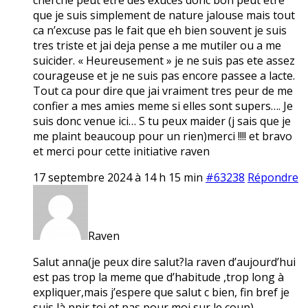
que je suis simplement de nature jalouse mais tout
ca n’excuse pas le fait que eh bien souvent je suis
tres triste et jai deja pense a me mutiler ou a me
suicider. « Heureusement » je ne suis pas ete assez
courageuse et je ne suis pas encore passee a lacte.
Tout ca pour dire que jai vraiment tres peur de me
confier a mes amies meme si elles sont supers…. Je
suis donc venue ici… S tu peux maider (j sais que je
me plaint beaucoup pour un rien)merci !!!! et bravo
et merci pour cette initiative raven
17 septembre 2024 à 14 h 15 min
#63238
Répondre
Raven
Salut anna(je peux dire salut?la raven d’aujourd’hui
est pas trop la meme que d’habitude ,trop long à
expliquer,mais j’espere que salut c bien, fin bref je
suis là ppir toi et pas pour moi sur le coup)