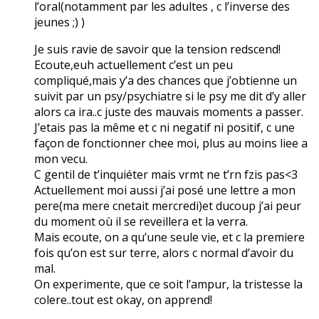
l’oral(notamment par les adultes , c l’inverse des
jeunes ;) )
Je suis ravie de savoir que la tension redscend!
Ecoute,euh actuellement c’est un peu
compliqué,mais y’a des chances que j’obtienne un
suivit par un psy/psychiatre si le psy me dit d’y aller
alors ca ira..c juste des mauvais moments a passer.
J’etais pas la même et c ni negatif ni positif, c une
façon de fonctionner chee moi, plus au moins liee a
mon vecu.
C gentil de t’inquiéter mais vrmt ne t’rn fzis pas<3
Actuellement moi aussi j’ai posé une lettre a mon
pere(ma mere cnetait mercredi)et ducoup j’ai peur
du moment où il se reveillera et la verra.
Mais ecoute, on a qu’une seule vie, et c la premiere
fois qu’on est sur terre, alors c normal d’avoir du
mal.
On experimente, que ce soit l’ampur, la tristesse la
colere..tout est okay, on apprend!