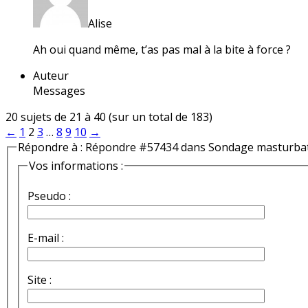
Alise
Ah oui quand même, t’as pas mal à la bite à force ?
Auteur
Messages
20 sujets de 21 à 40 (sur un total de 183)
←
1
2
3
…
8
9
10
→
Répondre à : Répondre #57434 dans Sondage masturba
Vos informations :
Pseudo :
E-mail :
Site :