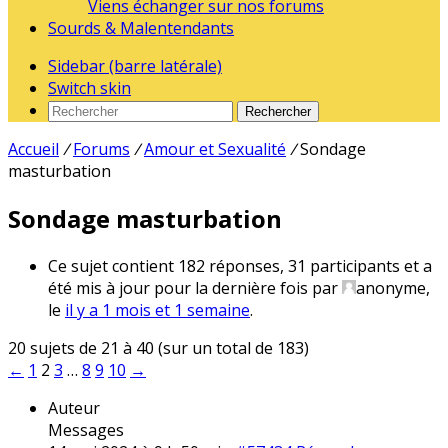
Viens échanger sur nos forums
Sourds & Malentendants
Sidebar (barre latérale)
Switch skin
Rechercher
Accueil
/
Forums
/
Amour et Sexualité
/
Sondage
masturbation
Sondage masturbation
Ce sujet contient 182 réponses, 31 participants et a
été mis à jour pour la dernière fois par
anonyme
,
le
il y a 1 mois et 1 semaine
.
20 sujets de 21 à 40 (sur un total de 183)
←
1
2
3
…
8
9
10
→
Auteur
Messages