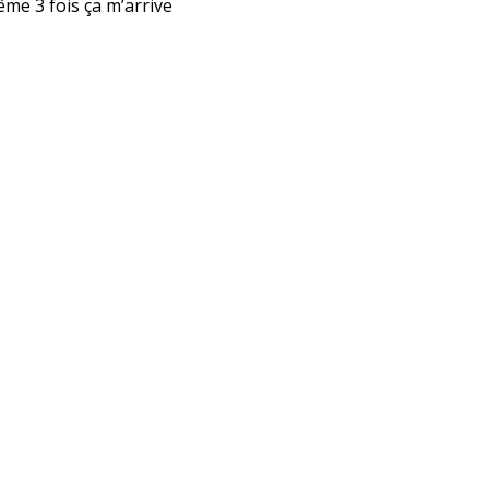
ême 3 fois ça m’arrive