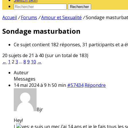
Switch skin
Rechercher
Accueil
/
Forums
/
Amour et Sexualité
/
Sondage masturbat
Sondage masturbation
Ce sujet contient 182 réponses, 31 participants et a é
20 sujets de 21 à 40 (sur un total de 183)
←
1
2
3
…
8
9
10
→
Auteur
Messages
14 mai 2024 à 9 h 50 min
#57434
Répondre
Bjr
Hey!
J
e suis un mec,j’ai 14 ans et je le fais tous les s