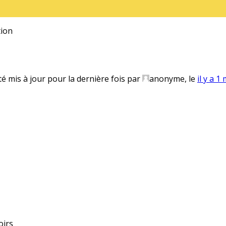
ion
té mis à jour pour la dernière fois par
anonyme
, le
il y a 1
oirs