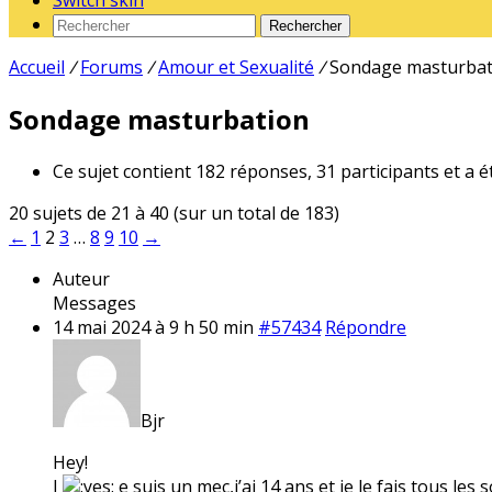
Switch skin
Rechercher
Accueil
/
Forums
/
Amour et Sexualité
/
Sondage masturbat
Sondage masturbation
Ce sujet contient 182 réponses, 31 participants et a é
20 sujets de 21 à 40 (sur un total de 183)
←
1
2
3
…
8
9
10
→
Auteur
Messages
14 mai 2024 à 9 h 50 min
#57434
Répondre
Bjr
Hey!
J
e suis un mec,j’ai 14 ans et je le fais tous les s