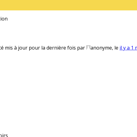
ion
té mis à jour pour la dernière fois par
anonyme
, le
il y a 1
oirs