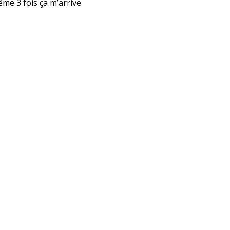
ême 3 fois ça m’arrive