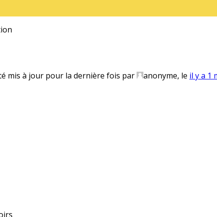
ion
té mis à jour pour la dernière fois par
anonyme
, le
il y a 1
oirs