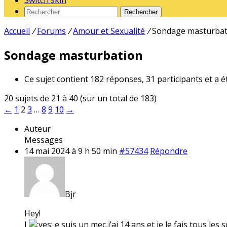
Switch skin
Rechercher
Accueil
/
Forums
/
Amour et Sexualité
/
Sondage masturbat
Sondage masturbation
Ce sujet contient 182 réponses, 31 participants et a é
20 sujets de 21 à 40 (sur un total de 183)
←
1
2
3
…
8
9
10
→
Auteur
Messages
14 mai 2024 à 9 h 50 min
#57434
Répondre
Bjr
Hey!
J
e suis un mec,j’ai 14 ans et je le fais tous les s