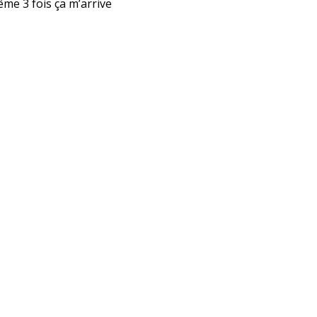
ême 3 fois ça m’arrive