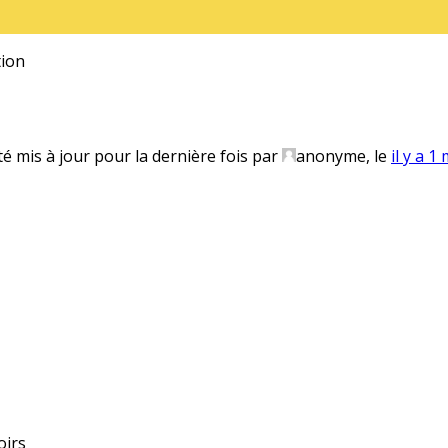
ion
té mis à jour pour la dernière fois par
anonyme
, le
il y a 1
oirs