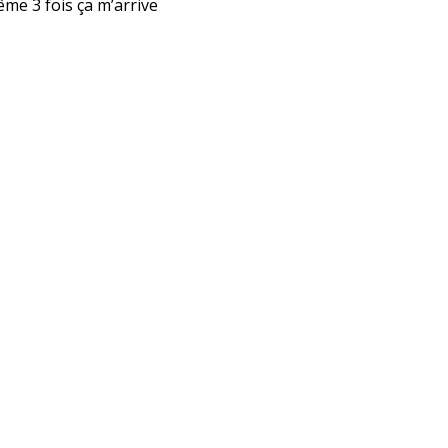
ême 3 fois ça m’arrive