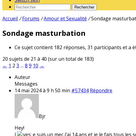
Switch skin
Rechercher
Accueil
/
Forums
/
Amour et Sexualité
/
Sondage masturbat
Sondage masturbation
Ce sujet contient 182 réponses, 31 participants et a é
20 sujets de 21 à 40 (sur un total de 183)
←
1
2
3
…
8
9
10
→
Auteur
Messages
14 mai 2024 à 9 h 50 min
#57434
Répondre
Bjr
Hey!
J
e suis un mec,j’ai 14 ans et je le fais tous les s