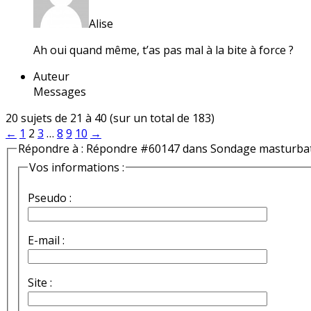
Alise
Ah oui quand même, t’as pas mal à la bite à force ?
Auteur
Messages
20 sujets de 21 à 40 (sur un total de 183)
←
1
2
3
…
8
9
10
→
Répondre à : Répondre #60147 dans Sondage masturba
Vos informations :
Pseudo :
E-mail :
Site :