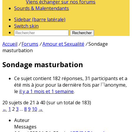
Viens échanger sur nos forums
Sourds & Malentendants
Sidebar (barre latérale)
Switch skin
Rechercher
Accueil
/
Forums
/
Amour et Sexualité
/
Sondage
masturbation
Sondage masturbation
Ce sujet contient 182 réponses, 31 participants et a
été mis à jour pour la dernière fois par
anonyme
,
le
il y a 1 mois et 1 semaine
.
20 sujets de 21 à 40 (sur un total de 183)
←
1
2
3
…
8
9
10
→
Auteur
Messages