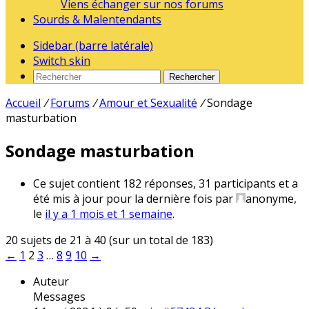
Viens échanger sur nos forums
Sourds & Malentendants
Sidebar (barre latérale)
Switch skin
Rechercher
Accueil
/
Forums
/
Amour et Sexualité
/
Sondage
masturbation
Sondage masturbation
Ce sujet contient 182 réponses, 31 participants et a
été mis à jour pour la dernière fois par
anonyme
,
le
il y a 1 mois et 1 semaine
.
20 sujets de 21 à 40 (sur un total de 183)
←
1
2
3
…
8
9
10
→
Auteur
Messages