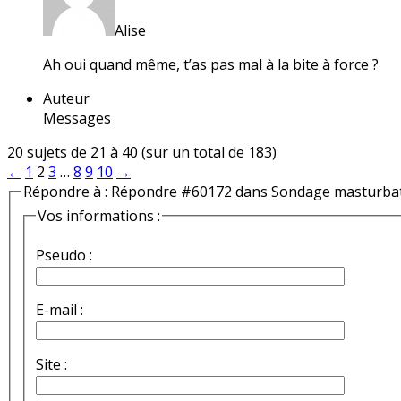
Alise
Ah oui quand même, t’as pas mal à la bite à force ?
Auteur
Messages
20 sujets de 21 à 40 (sur un total de 183)
←
1
2
3
…
8
9
10
→
Répondre à : Répondre #60172 dans Sondage masturba
Vos informations :
Pseudo :
E-mail :
Site :