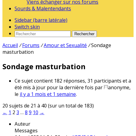
Viens échanger sur nos forums
Sourds & Malentendants
Sidebar (barre latérale)
Switch skin
Rechercher
Accueil
/
Forums
/
Amour et Sexualité
/
Sondage
masturbation
Sondage masturbation
Ce sujet contient 182 réponses, 31 participants et a
été mis à jour pour la dernière fois par
anonyme
,
le
il y a 1 mois et 1 semaine
.
20 sujets de 21 à 40 (sur un total de 183)
←
1
2
3
…
8
9
10
→
Auteur
Messages