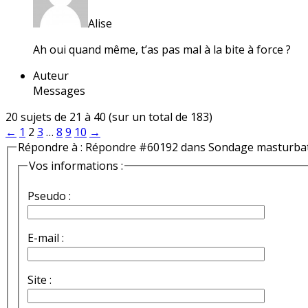
Alise
Ah oui quand même, t’as pas mal à la bite à force ?
Auteur
Messages
20 sujets de 21 à 40 (sur un total de 183)
←
1
2
3
…
8
9
10
→
Répondre à : Répondre #60192 dans Sondage masturba
Vos informations :
Pseudo :
E-mail :
Site :