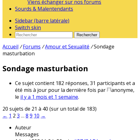
Viens échanger sur nos forums
Sourds & Malentendants
Sidebar (barre latérale)
Switch skin
Rechercher
Accueil
/
Forums
/
Amour et Sexualité
/
Sondage
masturbation
Sondage masturbation
Ce sujet contient 182 réponses, 31 participants et a
été mis à jour pour la dernière fois par
anonyme
,
le
il y a 1 mois et 1 semaine
.
20 sujets de 21 à 40 (sur un total de 183)
←
1
2
3
…
8
9
10
→
Auteur
Messages