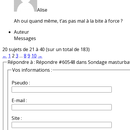
Alise
Ah oui quand même, t’as pas mal à la bite à force ?
Auteur
Messages
20 sujets de 21 à 40 (sur un total de 183)
←
1
2
3
…
8
9
10
→
Répondre à : Répondre #60548 dans Sondage masturba
Vos informations :
Pseudo :
E-mail :
Site :