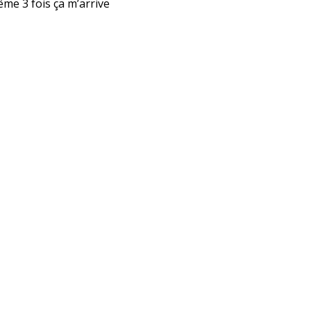
ême 3 fois ça m’arrive