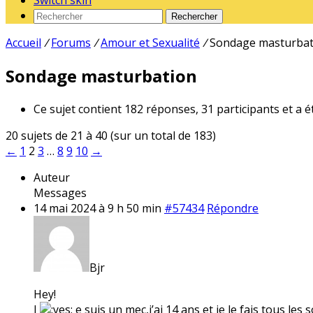
Switch skin
Rechercher
Accueil
/
Forums
/
Amour et Sexualité
/
Sondage masturbat
Sondage masturbation
Ce sujet contient 182 réponses, 31 participants et a é
20 sujets de 21 à 40 (sur un total de 183)
←
1
2
3
…
8
9
10
→
Auteur
Messages
14 mai 2024 à 9 h 50 min
#57434
Répondre
Bjr
Hey!
J
e suis un mec,j’ai 14 ans et je le fais tous les s