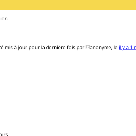
ion
té mis à jour pour la dernière fois par
anonyme
, le
il y a 1
oirs