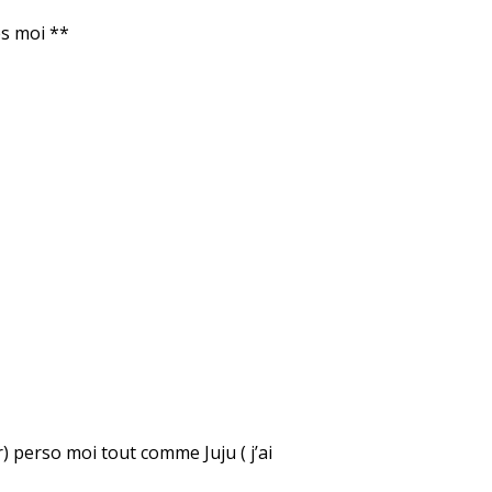
es moi **
er) perso moi tout comme Juju ( j’ai