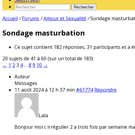
Switch skin
Rechercher
Accueil
/
Forums
/
Amour et Sexualité
/
Sondage masturbat
Sondage masturbation
Ce sujet contient 182 réponses, 31 participants et a é
20 sujets de 41 à 60 (sur un total de 183)
←
1
2
3
4
…
8
9
10
→
Auteur
Messages
11 août 2024 à 12 h 37 min
#61774
Répondre
Lala
Bonjour moi c irrégulier 2 a trois fois par semaine mais