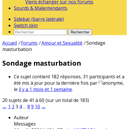
Viens échanger sur nos forums
Sourds & Malentendants
Sidebar (barre latérale)
Switch skin
Rechercher
Accueil
/
Forums
/
Amour et Sexualité
/
Sondage
masturbation
Sondage masturbation
Ce sujet contient 182 réponses, 31 participants et a
été mis à jour pour la dernière fois par
anonyme
,
le
il y a 1 mois et 1 semaine
.
20 sujets de 41 à 60 (sur un total de 183)
←
1
2
3
4
…
8
9
10
→
Auteur
Messages