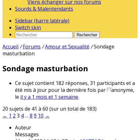
Viens échanger sur nos forums
Sourds & Malentendants
Sidebar (barre latérale)
Switch skin
Rechercher
Accueil
/
Forums
/
Amour et Sexualité
/
Sondage
masturbation
Sondage masturbation
Ce sujet contient 182 réponses, 31 participants et a
été mis à jour pour la dernière fois par
anonyme
,
le
il y a 1 mois et 1 semaine
.
20 sujets de 41 à 60 (sur un total de 183)
←
1
2
3
4
…
8
9
10
→
Auteur
Messages