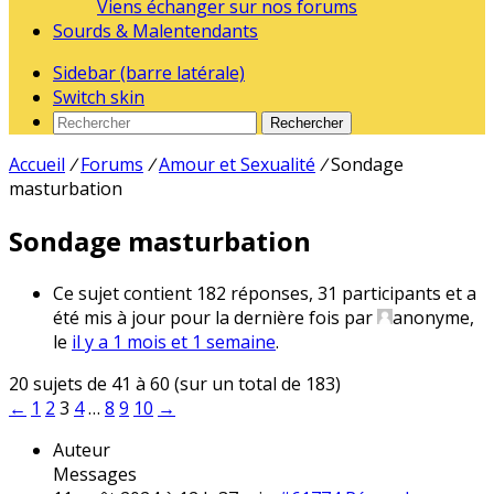
Viens échanger sur nos forums
Sourds & Malentendants
Sidebar (barre latérale)
Switch skin
Rechercher
Accueil
/
Forums
/
Amour et Sexualité
/
Sondage
masturbation
Sondage masturbation
Ce sujet contient 182 réponses, 31 participants et a
été mis à jour pour la dernière fois par
anonyme
,
le
il y a 1 mois et 1 semaine
.
20 sujets de 41 à 60 (sur un total de 183)
←
1
2
3
4
…
8
9
10
→
Auteur
Messages