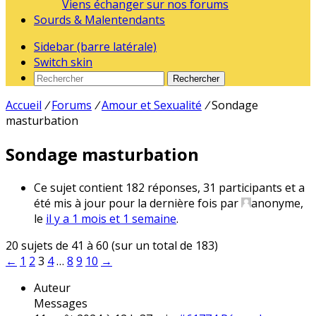
Viens échanger sur nos forums
Sourds & Malentendants
Sidebar (barre latérale)
Switch skin
Rechercher
Accueil
/
Forums
/
Amour et Sexualité
/
Sondage
masturbation
Sondage masturbation
Ce sujet contient 182 réponses, 31 participants et a
été mis à jour pour la dernière fois par
anonyme
,
le
il y a 1 mois et 1 semaine
.
20 sujets de 41 à 60 (sur un total de 183)
←
1
2
3
4
…
8
9
10
→
Auteur
Messages