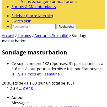
Viens échanger sur nos forums
Sourds & Malentendants
Sidebar (barre latérale)
Switch skin
Rechercher
Accueil
/
Forums
/
Amour et Sexualité
/
Sondage
masturbation
Sondage masturbation
Ce sujet contient 182 réponses, 31 participants et a
été mis à jour pour la dernière fois par
anonyme
,
le
il y a 1 mois et 1 semaine
.
20 sujets de 41 à 60 (sur un total de 183)
←
1
2
3
4
…
8
9
10
→
Auteur
Messages