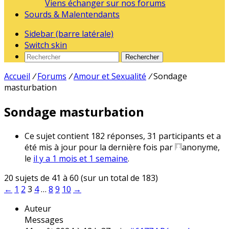
Viens échanger sur nos forums
Sourds & Malentendants
Sidebar (barre latérale)
Switch skin
Rechercher
Accueil
/
Forums
/
Amour et Sexualité
/
Sondage
masturbation
Sondage masturbation
Ce sujet contient 182 réponses, 31 participants et a
été mis à jour pour la dernière fois par
anonyme
,
le
il y a 1 mois et 1 semaine
.
20 sujets de 41 à 60 (sur un total de 183)
←
1
2
3
4
…
8
9
10
→
Auteur
Messages