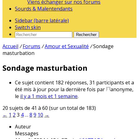
Viens échanger sur nos forums
Sourds & Malentendants
Sidebar (barre latérale)
Switch skin
Rechercher
Accueil
/
Forums
/
Amour et Sexualité
/
Sondage
masturbation
Sondage masturbation
Ce sujet contient 182 réponses, 31 participants et a
été mis à jour pour la dernière fois par
anonyme
,
le
il y a 1 mois et 1 semaine
.
20 sujets de 41 à 60 (sur un total de 183)
←
1
2
3
4
…
8
9
10
→
Auteur
Messages