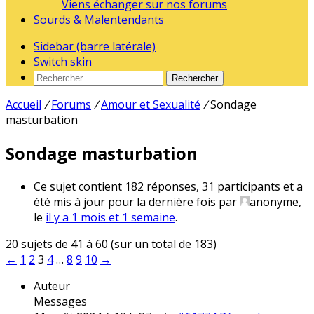
Viens échanger sur nos forums
Sourds & Malentendants
Sidebar (barre latérale)
Switch skin
Rechercher
Accueil
/
Forums
/
Amour et Sexualité
/
Sondage
masturbation
Sondage masturbation
Ce sujet contient 182 réponses, 31 participants et a
été mis à jour pour la dernière fois par
anonyme
,
le
il y a 1 mois et 1 semaine
.
20 sujets de 41 à 60 (sur un total de 183)
←
1
2
3
4
…
8
9
10
→
Auteur
Messages